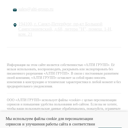
sales@alti-group.ru
194100, г. Санкт-Петербург, пр-кт Большой
Сампсониевский, д.68, литера "Н", помещ. 1-Н,
ком. 21
© «АЛТИ ГРУПП». Все права защищены.
Информация на этом сайте является собственностью «АЛТИ ГРУПП». Её
нельзя использовать, воспроизводить, раскрывать или экспортировать без
письменного разрешения «АЛТИ ГРУПП». В связи с постоянным развитием
своей компании, «АЛТИ ГРУПП» оставляет за собой право вносить
изменения в конструкцию и технические характеристики в любой момент и без
предварительного уведомления.
ООО «АЛТИ ГРУПП» использует файлы «cookie» с целью персонализации
сервисов и повышения удобства пользования веб-сайтом. Если вы не хотите,
чтобы ваши пользовательские данные обрабатывались, пожалуйста, ограничьте
их использование в своём браузере.
Мы используем файлы cookie для персонализации
сервисов и улучшения работы сайта в соответствии