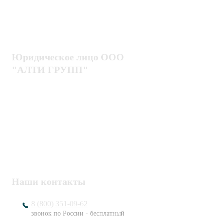
Оплата
Интроскопы
Гарантия
Проектирование
Доставка
комплексных систем
Блог
Юридическое лицо ООО
"АЛТИ ГРУПП"
Политика конфиденциальности
Пользовательское соглашение
Публичная оферта
ИНН / КПП
7802920171 / 780201001
ОГРН
1217800203720
Наши контакты
8 (800) 351-09-62
звонок по России - бесплатный