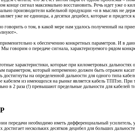
ом конце сигнал максимально восстановить. Речь идет уже о кил
чально производители кабельной продукции «и в мыслях не держа
авляет уже не единицы, а десятки децибел, которые и придется 
но говорить о том, в какой мере нам удалось полученный на при
олнуют».
 применительно к обеспечению конкретных параметров. И в данн
тве. Мы говорим о передаче сигнала, характеризуемого рядом кон
отные характеристики, которые при километровых дальностях о
ным параметром, который непременно должен быть отражен касат
ть достигнуты на определенной дальности для одного типа кабел
е кабелем из имеющихся на рынке является кабель ТППэп. При т
но в 2 раза (!) превышают предельные дальности для кабелей т
TP
инии передачи необходимо иметь дифференциальный усилитель,
х достигает нескольких десятков децибел для больших дальносте