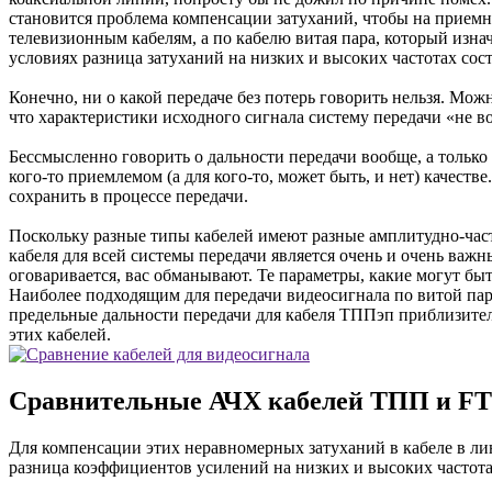
становится проблема компенсации затуханий, чтобы на приемн
телевизионным кабелям, а по кабелю витая пара, который изна
условиях разница затуханий на низких и высоких частотах сост
Конечно, ни о какой передаче без потерь говорить нельзя. Мож
что характеристики исходного сигнала систему передачи «не в
Бессмысленно говорить о дальности передачи вообще, а только
кого-то приемлемом (а для кого-то, может быть, и нет) качес
сохранить в процессе передачи.
Поскольку разные типы кабелей имеют разные амплитудно-част
кабеля для всей системы передачи является очень и очень важ
оговаривается, вас обманывают. Те параметры, какие могут бы
Наиболее подходящим для передачи видеосигнала по витой пар
предельные дальности передачи для кабеля ТППэп приблизитель
этих кабелей.
Сравнительные АЧХ кабелей ТПП и F
Для компенсации этих неравномерных затуханий в кабеле в л
разница коэффициентов усилений на низких и высоких частота