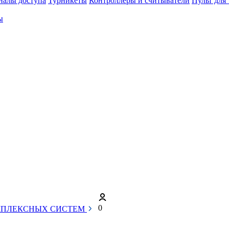
налы доступа
Турникеты
Контроллеры и считыватели
Пульт для
ы
0
МПЛЕКСНЫХ СИСТЕМ