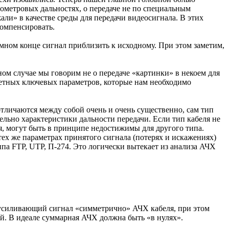
ометровых дальностях, о передаче не по специальным
ли» в качестве среды для передачи видеосигнала. В этих
компенсировать.
емном конце сигнал приблизить к исходному. При этом заметим,
ом случае мы говорим не о передаче «картинки» в некоем для
кретных ключевых параметров, которые нам необходимо
тличаются между собой очень и очень существенно, сам тип
ельно характеристики дальности передачи. Если тип кабеля не
я, могут быть в принципе недостижимы для другого типа.
ех же параметрах принятого сигнала (потерях и искажениях)
ипа FTP, UTP, П-274. Это логически вытекает из анализа АЧХ
 усиливающий сигнал «симметрично» АЧХ кабеля, при этом
й. В идеале суммарная АЧХ должна быть «в нулях».