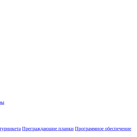
ры
 турникета
Преграждающие планки
Программное обеспечение