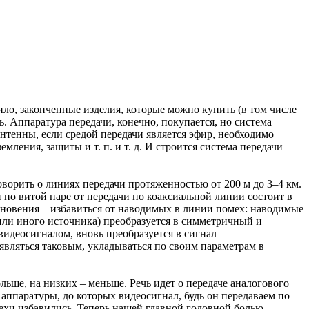
ило, законченные изделия, которые можно купить (в том числе
ь. Аппаратура передачи, конечно, покупается, но система
антенны, если средой передачи является эфир, необходимо
ления, защиты и т. п. и т. д. И строится система передачи
оворить о линиях передачи протяженностью от 200 м до 3–4 км.
по витой паре от передачи по коаксиальной линии состоит в
кновения – избавиться от наводимых в линии помех: наводимые
ли иного источника) преобразуется в симметричный и
видеосигналом, вновь преобразуется в сигнал
являться таковым, укладываться по своим параметрам в
льше, на низких – меньше. Речь идет о передаче аналогового
 аппаратуры, до которых видеосигнал, будь он передаваем по
мехи избавились. Теперь нашей главной головной болью