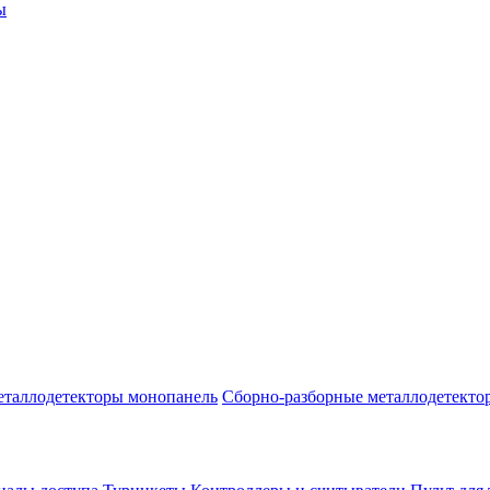
ы
таллодетекторы монопанель
Сборно-разборные металлодетекто