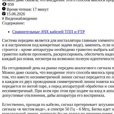
959
Время чтения: 17 минут
15.06.2026
# Видеонаблюдение
Содержание:
Сравнительные АЧХ кабелей ТПП и FTP
Система передачи является для инсталлятора главным элементо
и в настроенном под конкретные задачи виде), заменить, если 
строится – кроме аппаратуры необходимо грамотно выбрать кабе
грамотно кабели проложить, раскроссировать, обеспечить надеж
каждый раз новая, несмотря на возможно полную идентичност
На сегодняшний день на рынке передача аналогового сигнала п
Можно даже сказать, что внедрение этого способа явилось про
том, что вместо несимметричной линии сигнал передается по 
в каждом из двух проводников симметричной линии помехи вз
передается по витой паре, а перед аппаратурой обработки и си
несимметричный. При всем при этом при подаче на вход в аппа
допустимые отклонения, дабы аппаратура его восприняла.
Естественно, проходя по кабелю, сигнал претерпевает затухани
сигнала «в чистом виде», в спектре 50 Гц – 6 Мгц. Битва идет
коаксиальной линии, попросту бы не дожил по причине помех. 