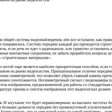
м общей системы видеонаблюдения, ибо все остальное, как прав
не понравилось. Систему передачи каждый раз приходится строит
ль, если речь не идет о радиоканале, или грамотно установить 
ные контактные соединения, не забыть проработать вопросы зазем
ь «строительных материалов».
о витой паре является наиболее приоритетным способом, если г
рывом на рынке видеосистем. Принципиальное отличие передачи 
линии симметричной, что позволяет убрать главный камень прет
аимно уничтожаются. Несимметричный сигнал с видеокамеры (и
нтеза изображения, предназначенной для работы со стандартным 
ратуру приема и синтеза изображения этот видеосигнал должен 
я. И затухание это будет неравномерным: на высоких частотах бо
 за большие дальности передачи без промежуточной усилительной
Будем считать, что за счет витой пары от одной проблемы – по