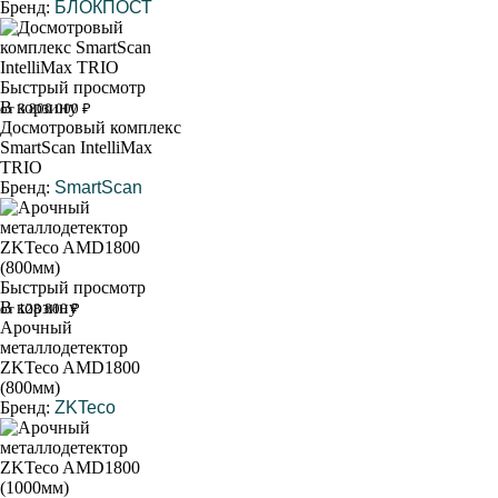
Бренд:
БЛОКПОСТ
Быстрый просмотр
В корзину
от 3 800 000 ₽
Досмотровый комплекс
SmartScan IntelliMax
TRIO
Бренд:
SmartScan
Быстрый просмотр
В корзину
от 128 800 ₽
Арочный
металлодетектор
ZKTeco AMD1800
(800мм)
Бренд:
ZKTeco