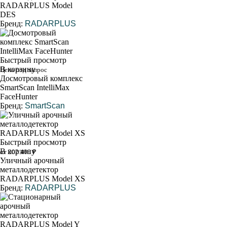
RADARPLUS Model
DES
Бренд:
RADARPLUS
Быстрый просмотр
В корзину
Цена под запрос
Досмотровый комплекс
SmartScan IntelliMax
FaceHunter
Бренд:
SmartScan
Быстрый просмотр
В корзину
от 202 400 ₽
Уличный арочный
металлодетектор
RADARPLUS Model XS
Бренд:
RADARPLUS