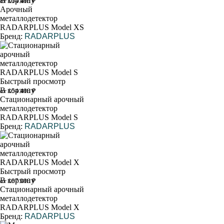
В корзину
от 114 400 ₽
Арочный
металлодетектор
RADARPLUS Model XS
Бренд:
RADARPLUS
Быстрый просмотр
В корзину
от 154 400 ₽
Стационарный арочный
металлодетектор
RADARPLUS Model S
Бренд:
RADARPLUS
Быстрый просмотр
В корзину
от 187 000 ₽
Стационарный арочный
металлодетектор
RADARPLUS Model X
Бренд:
RADARPLUS