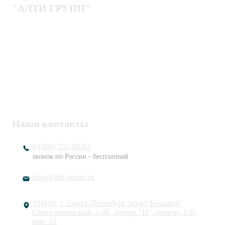
"АЛТИ ГРУПП"
Политика конфиденциальности
Пользовательское соглашение
Публичная оферта
ИНН / КПП
7802920171 / 780201001
ОГРН
1217800203720
Наши контакты
8 (800) 351-09-62
звонок по России - бесплатный
sales@alti-group.ru
194100, г. Санкт-Петербург, пр-кт Большой
Сампсониевский, д.68, литера "Н", помещ. 1-Н,
ком. 21