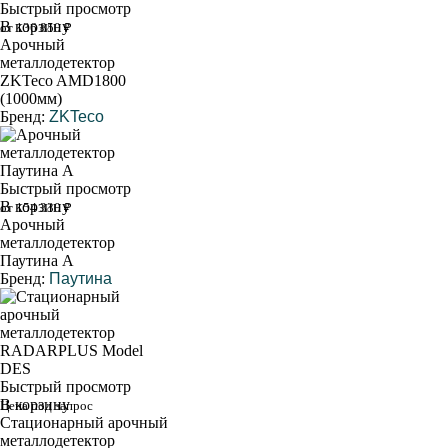
Быстрый просмотр
В корзину
от 136 850 ₽
Арочный
металлодетектор
ZKTeco AMD1800
(1000мм)
Бренд:
ZKTeco
Быстрый просмотр
В корзину
от 154 330 ₽
Арочный
металлодетектор
Паутина А
Бренд:
Паутина
Быстрый просмотр
В корзину
Цена под запрос
Стационарный арочный
металлодетектор