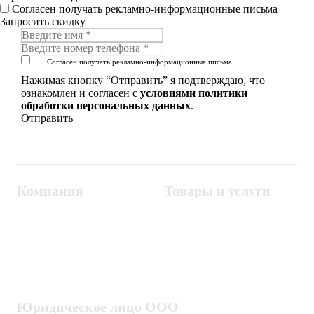
Согласен получать рекламно-информационные письма
Запросить скидку
Согласен получать рекламно-информационные письма
Нажимая кнопку “Отправить” я подтверждаю, что
ознакомлен и согласен с
условиями политики
обработки персональных данных
.
Компания
Товары и услуги
Контакты
Металлодетекторы
Госзакупки
СКУД
Оплата
Интроскопы
Гарантия
Проектирование
Доставка
комплексных систем
Блог
Юридическое лицо ООО