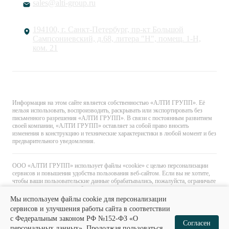
sales@alti-group.ru
194100, г. Санкт-Петербург, пр-кт Большой
Сампсониевский, д.68, литера "Н", помещ. 1-Н,
ком. 21
© «АЛТИ ГРУПП». Все права защищены.
Информация на этом сайте является собственностью «АЛТИ ГРУПП». Её
нельзя использовать, воспроизводить, раскрывать или экспортировать без
письменного разрешения «АЛТИ ГРУПП». В связи с постоянным развитием
своей компании, «АЛТИ ГРУПП» оставляет за собой право вносить
изменения в конструкцию и технические характеристики в любой момент и без
предварительного уведомления.
ООО «АЛТИ ГРУПП» использует файлы «cookie» с целью персонализации
сервисов и повышения удобства пользования веб-сайтом. Если вы не хотите,
чтобы ваши пользовательские данные обрабатывались, пожалуйста, ограничьте
их использование в своём браузере.
Мы используем файлы cookie для персонализации
сервисов и улучшения работы сайта в соответствии
с Федеральным законом РФ №152-ФЗ «О
0
0
Согласен
персональных данных». Продолжая пользоваться
Наши менеджеры обязательно свяжутся с