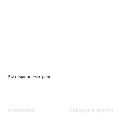
от
от
9 500 000 ₽
8 500 000 ₽
Интроскоп SDT-7080D
Интроскоп SDT-8065D
Бренд:
SDT
Бренд:
SDT
Вы недавно смотрели
Компания
Товары и услуги
Контакты
Металлодетекторы
Госзакупки
СКУД
Оплата
Интроскопы