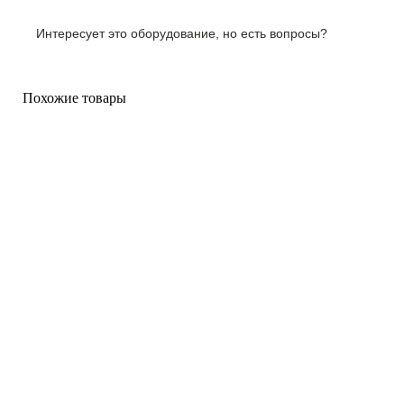
Интересует это оборудование, но есть вопросы?
Похожие товары
Цена под
Цена под
запрос
запрос
Интроскоп Конвейерного Типа
Интроскоп конвейерного типа
XRT 670
ТСНК ТС-СКАН-6040
Бренд:
X-RT
Бренд:
ТСНК