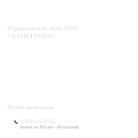
Гарантия
Проектирование
Доставка
комплексных систем
Блог
Юридическое лицо ООО
"АЛТИ ГРУПП"
Политика конфиденциальности
Пользовательское соглашение
Публичная оферта
ИНН / КПП
7802920171 / 780201001
ОГРН
1217800203720
Наши контакты
8 (800) 351-09-62
звонок по России - бесплатный