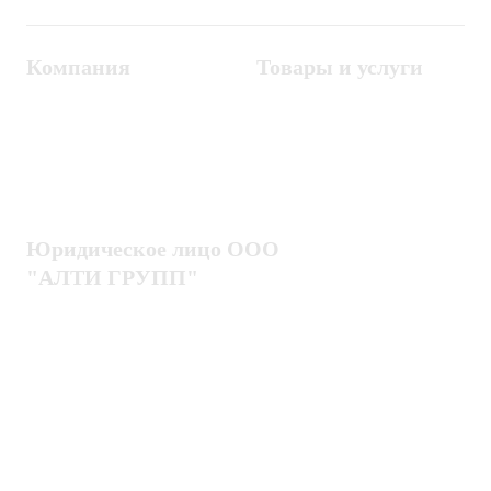
Компания
Товары и услуги
Контакты
Металлодетекторы
Госзакупки
СКУД
Оплата
Интроскопы
Гарантия
Проектирование
Доставка
комплексных систем
Блог
Юридическое лицо ООО
"АЛТИ ГРУПП"
Политика конфиденциальности
Пользовательское соглашение
Публичная оферта
ИНН / КПП
7802920171 / 780201001
ОГРН
1217800203720