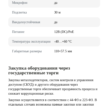
Mикpoфoн
дa
Пoдcвeткa
З0 м
Baндaлoycтoйчивaя
дa
Питaниe
12B (DC)/PoE
Teмпepaтypa экcплyaтaции
-40…+60 °C
Гaбapитныe paзмepы
110×57.5 мм
Закупка оборудования через
государственные торги
Закупка металлодетекторов, систем контроля и управления
доступом (СКУД) и другого оборудования через
государственные торги обеспечивает прозрачность процесса и
снижает коррупционные риски.
Закупки осуществляются в соответствии с 44-ФЗ и 223-ФЗ. В
отдельных случаях возможны прямые закупки или закупки