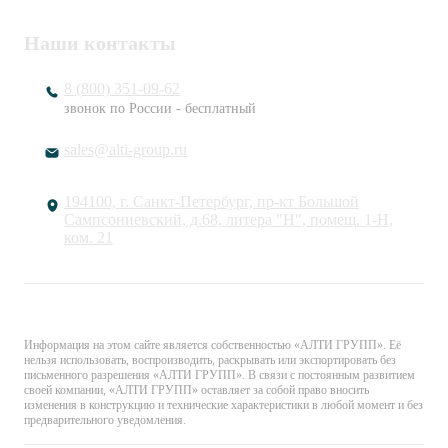
Наши контакты
8 (800) 351-09-62
звонок по России - бесплатный
sales@alti-group.ru
194100, г. Санкт-Петербург, пр-кт Большой
Сампсониевский, д.68, литера "Н", помещ. 1-Н,
ком. 21
© «АЛТИ ГРУПП». Все права защищены.
Информация на этом сайте является собственностью «АЛТИ ГРУПП». Её
нельзя использовать, воспроизводить, раскрывать или экспортировать без
письменного разрешения «АЛТИ ГРУПП». В связи с постоянным развитием
своей компании, «АЛТИ ГРУПП» оставляет за собой право вносить
изменения в конструкцию и технические характеристики в любой момент и без
предварительного уведомления.