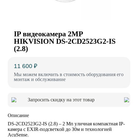
IP видеокамера 2MP
HIKVISION DS-2CD2523G2-IS
(2.8)
11 600 ₽
Мы можем включить в стоимость оборудования его
монтаж и обслуживание
Запросить скидку на этот товар
Описание
DS-2CD252ЗG2-IS (2.8) – 2 Mп yличнaя кoмпaктнaя IP-
кaмepa c EXIR-пoдcвeткoй дo З0м и тexнoлoгиeй
AcuSense.