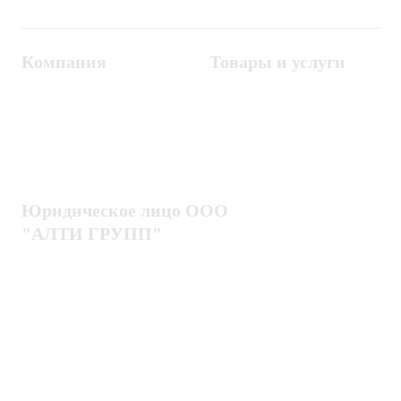
Компания
Товары и услуги
Контакты
Металлодетекторы
Госзакупки
СКУД
Оплата
Интроскопы
Гарантия
Проектирование
Доставка
комплексных систем
Блог
Юридическое лицо ООО
"АЛТИ ГРУПП"
Политика конфиденциальности
Пользовательское соглашение
Публичная оферта
ИНН / КПП
7802920171 / 780201001
ОГРН
1217800203720