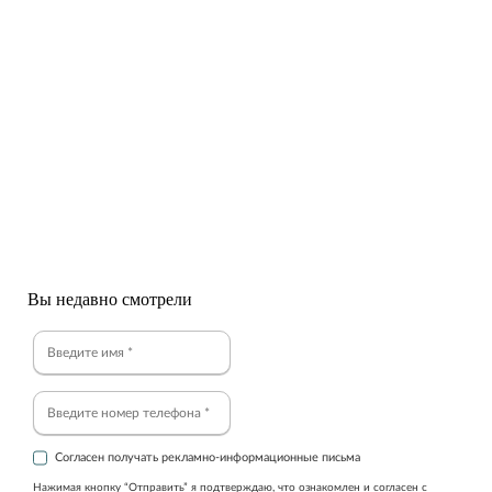
от 8 100 ₽
от 7 700 ₽
IP видеокамера 4MP RVi
IP видеокамера 4MP RVi
1NCD4054 (2.8)
1NCEL4156 (2.8)
Бренд:
RVI
Бренд:
RVI
Вы недавно смотрели
Согласен получать рекламно-информационные письма
Нажимая кнопку “Отправить” я подтверждаю, что ознакомлен и согласен с