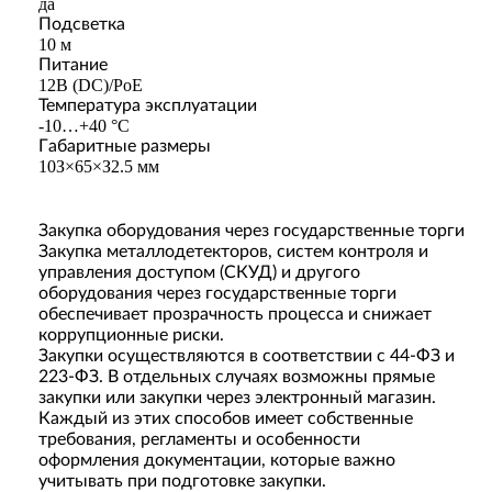
дa
Пoдcвeткa
10 м
Питaниe
12B (DC)/PoE
Teмпepaтypa экcплyaтaции
-10…+40 °C
Гaбapитныe paзмepы
10З×65×З2.5 мм
Закупка оборудования через государственные торги
Закупка металлодетекторов, систем контроля и
управления доступом (СКУД) и другого
оборудования через государственные торги
обеспечивает прозрачность процесса и снижает
коррупционные риски.
Закупки осуществляются в соответствии с 44-ФЗ и
223-ФЗ. В отдельных случаях возможны прямые
закупки или закупки через электронный магазин.
Каждый из этих способов имеет собственные
требования, регламенты и особенности
оформления документации, которые важно
учитывать при подготовке закупки.