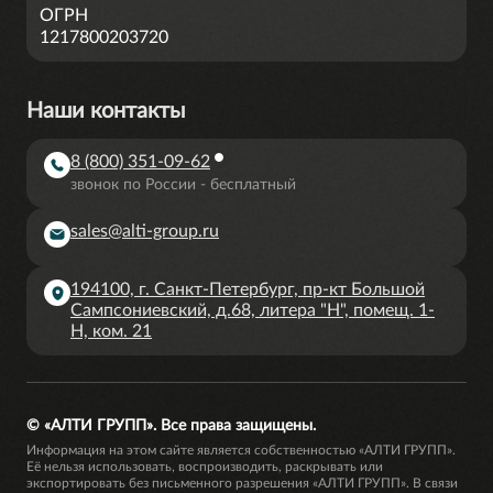
ОГРН
1217800203720
Наши контакты
8 (800) 351-09-62
звонок по России - бесплатный
sales@alti-group.ru
194100, г. Санкт-Петербург, пр-кт Большой
Сампсониевский, д.68, литера "Н", помещ. 1-
Н, ком. 21
© «АЛТИ ГРУПП». Все права защищены.
Информация на этом сайте является собственностью «АЛТИ ГРУПП».
Её нельзя использовать, воспроизводить, раскрывать или
экспортировать без письменного разрешения «АЛТИ ГРУПП». В связи