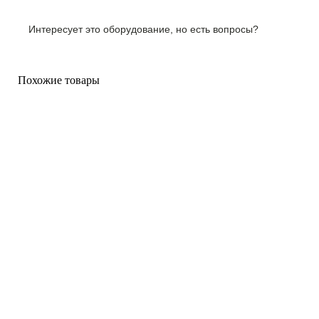
Интересует это оборудование, но есть вопросы?
Похожие товары
от 56 000 ₽
от 43 900 ₽
IP видеокамера 2MP RVi
IP видеокамера 5MP RVi
3NCF2166 (2.8)
1NCT5479 (2.7-13.5)
Бренд:
RVI
Бренд:
RVI