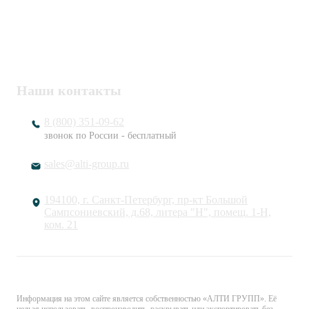
ИНН / КПП
7802920171 / 780201001
ОГРН
1217800203720
Наши контакты
8 (800) 351-09-62
звонок по России - бесплатный
sales@alti-group.ru
194100, г. Санкт-Петербург, пр-кт Большой
Сампсониевский, д.68, литера "Н", помещ. 1-Н,
ком. 21
© «АЛТИ ГРУПП». Все права защищены.
Информация на этом сайте является собственностью «АЛТИ ГРУПП». Её