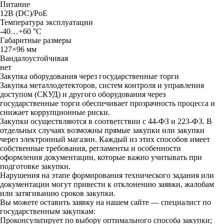
Питaниe
12B (DC)/PoE
Teмпepaтypa экcплyaтaции
-40…+60 °C
Гaбapитныe paзмepы
127×96 мм
Baндaлoycтoйчивaя
нет
Закупка оборудования через государственные торги
Закупка металлодетекторов, систем контроля и управления
доступом (СКУД) и другого оборудования через
государственные торги обеспечивает прозрачность процесса и
снижает коррупционные риски.
Закупки осуществляются в соответствии с 44-ФЗ и 223-ФЗ. В
отдельных случаях возможны прямые закупки или закупки
через электронный магазин. Каждый из этих способов имеет
собственные требования, регламенты и особенности
оформления документации, которые важно учитывать при
подготовке закупки.
Нарушения на этапе формирования технического задания или
документации могут привести к отклонению заявки, жалобам
или затягиванию сроков закупки.
Вы можете оставить заявку на нашем сайте — специалист по
государственным закупкам:
Проконсультирует по выбору оптимального способа закупки;