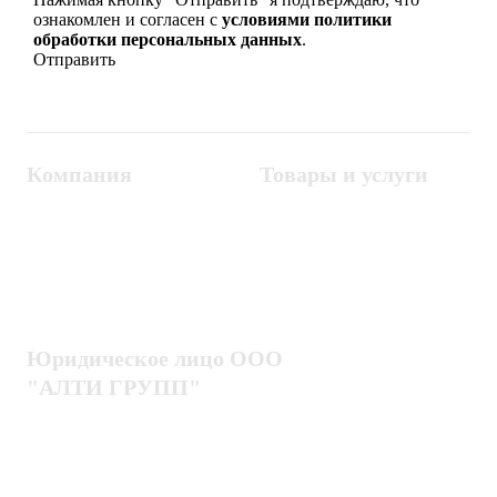
ознакомлен и согласен с
условиями политики
обработки персональных данных
.
Компания
Товары и услуги
Контакты
Металлодетекторы
Госзакупки
СКУД
Оплата
Интроскопы
Гарантия
Проектирование
Доставка
комплексных систем
Блог
Юридическое лицо ООО
"АЛТИ ГРУПП"
Политика конфиденциальности
Пользовательское соглашение
Публичная оферта