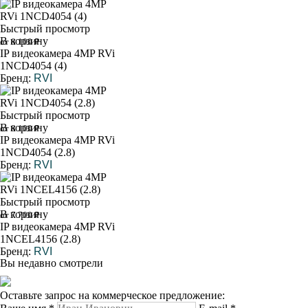
Быстрый просмотр
В корзину
от 8 100 ₽
IP видеокамера 4MP RVi
1NCD4054 (4)
Бренд:
RVI
Быстрый просмотр
В корзину
от 8 100 ₽
IP видеокамера 4MP RVi
1NCD4054 (2.8)
Бренд:
RVI
Быстрый просмотр
В корзину
от 7 700 ₽
IP видеокамера 4MP RVi
1NCEL4156 (2.8)
Бренд:
RVI
Вы недавно смотрели
Оставьте запрос на коммерческое предложение: