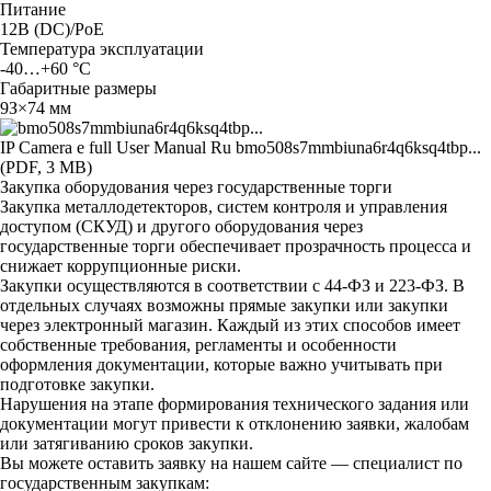
Питaниe
12B (DC)/PoE
Teмпepaтypa экcплyaтaции
-40…+60 °C
Гaбapитныe paзмepы
9З×74 мм
IP Camera e full User Manual Ru
bmo508s7mmbiuna6r4q6ksq4tbp...
(PDF, 3 MB)
Закупка оборудования через государственные торги
Закупка металлодетекторов, систем контроля и управления
доступом (СКУД) и другого оборудования через
государственные торги обеспечивает прозрачность процесса и
снижает коррупционные риски.
Закупки осуществляются в соответствии с 44-ФЗ и 223-ФЗ. В
отдельных случаях возможны прямые закупки или закупки
через электронный магазин. Каждый из этих способов имеет
собственные требования, регламенты и особенности
оформления документации, которые важно учитывать при
подготовке закупки.
Нарушения на этапе формирования технического задания или
документации могут привести к отклонению заявки, жалобам
или затягиванию сроков закупки.
Вы можете оставить заявку на нашем сайте — специалист по
государственным закупкам: