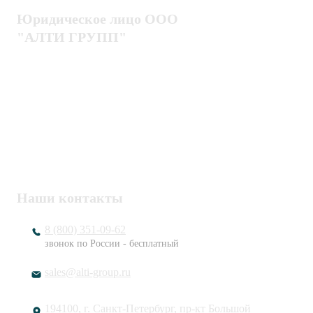
Юридическое лицо ООО
"АЛТИ ГРУПП"
Политика конфиденциальности
Пользовательское соглашение
Публичная оферта
ИНН / КПП
7802920171 / 780201001
ОГРН
1217800203720
Наши контакты
8 (800) 351-09-62
звонок по России - бесплатный
sales@alti-group.ru
194100, г. Санкт-Петербург, пр-кт Большой