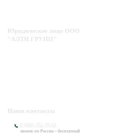
Гарантия
Проектирование
Доставка
комплексных систем
Блог
Юридическое лицо ООО
"АЛТИ ГРУПП"
Политика конфиденциальности
Пользовательское соглашение
Публичная оферта
ИНН / КПП
7802920171 / 780201001
ОГРН
1217800203720
Наши контакты
8 (800) 351-09-62
звонок по России - бесплатный