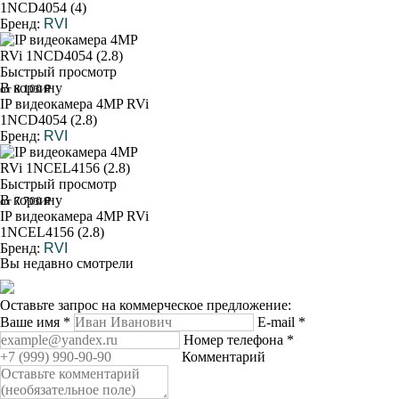
1NCD4054 (4)
Бренд:
RVI
Быстрый просмотр
В корзину
от 8 100 ₽
IP видеокамера 4MP RVi
1NCD4054 (2.8)
Бренд:
RVI
Быстрый просмотр
В корзину
от 7 700 ₽
IP видеокамера 4MP RVi
1NCEL4156 (2.8)
Бренд:
RVI
Вы недавно смотрели
Оставьте запрос на коммерческое предложение:
Ваше имя
*
E-mail
*
Номер телефона
*
Комментарий