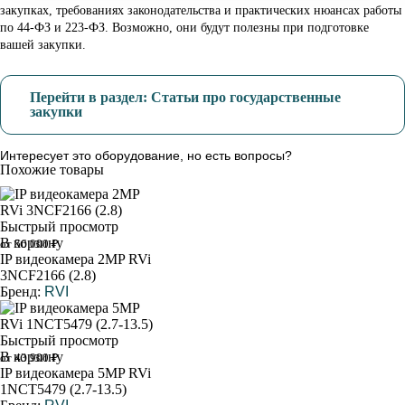
закупках, требованиях законодательства и практических нюансах работы
по 44-ФЗ и 223-ФЗ. Возможно, они будут полезны при подготовке
вашей закупки.
Перейти в раздел: Статьи про государственные
закупки
Интересует это оборудование, но есть вопросы?
Похожие товары
Быстрый просмотр
В корзину
от 56 000 ₽
IP видеокамера 2MP RVi
3NCF2166 (2.8)
Бренд:
RVI
Быстрый просмотр
В корзину
от 43 900 ₽
IP видеокамера 5MP RVi
1NCT5479 (2.7-13.5)