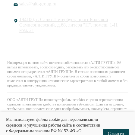
sales@alti-group.ru
194100, г. Санкт-Петербург, пр-кт Большой
Сампсониевский, д.68, литера "Н", помещ. 1-Н,
ком. 21
© «АЛТИ ГРУПП». Все права защищены.
Информация на этом сайте является собственностью «АЛТИ ГРУПП». Её
нельзя использовать, воспроизводить, раскрывать или экспортировать без
письменного разрешения «АЛТИ ГРУПП». В связи с постоянным развитием
своей компании, «АЛТИ ГРУПП» оставляет за собой право вносить
изменения в конструкцию и технические характеристики в любой момент и без
предварительного уведомления.
ООО «АЛТИ ГРУПП» использует файлы «cookie» с целью персонализации
сервисов и повышения удобства пользования веб-сайтом. Если вы не хотите,
чтобы ваши пользовательские данные обрабатывались, пожалуйста, ограничьте
их использование в своём браузере.
Мы используем файлы cookie для персонализации
сервисов и улучшения работы сайта в соответствии
с Федеральным законом РФ №152-ФЗ «О
0
0
Согласен