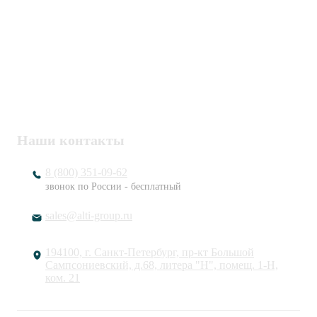
Политика конфиденциальности
Пользовательское соглашение
Публичная оферта
ИНН / КПП
7802920171 / 780201001
ОГРН
1217800203720
Наши контакты
8 (800) 351-09-62
звонок по России - бесплатный
sales@alti-group.ru
194100, г. Санкт-Петербург, пр-кт Большой
Сампсониевский, д.68, литера "Н", помещ. 1-Н,
ком. 21