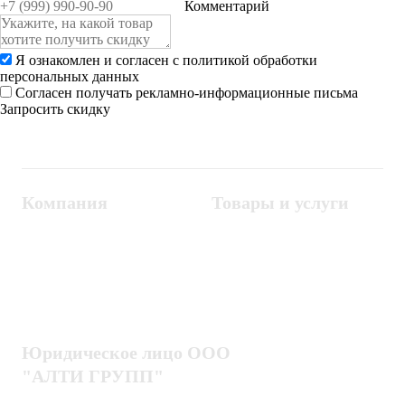
Комментарий
Я ознакомлен и согласен с
политикой обработки
персональных данных
Согласен получать рекламно-информационные письма
Запросить скидку
Компания
Товары и услуги
Контакты
Металлодетекторы
Госзакупки
СКУД
Оплата
Интроскопы
Гарантия
Проектирование
Доставка
комплексных систем
Блог
Юридическое лицо ООО
"АЛТИ ГРУПП"