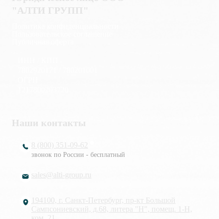
"АЛТИ ГРУПП"
Политика конфиденциальности
Пользовательское соглашение
Публичная оферта
ИНН / КПП
7802920171 / 780201001
ОГРН
1217800203720
Наши контакты
8 (800) 351-09-62
звонок по России - бесплатный
sales@alti-group.ru
194100, г. Санкт-Петербург, пр-кт Большой
Сампсониевский, д.68, литера "Н", помещ. 1-Н,
ком. 21