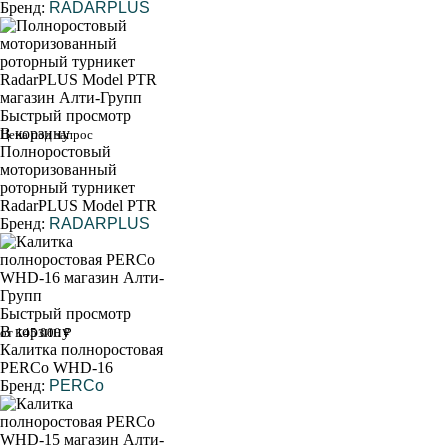
Бренд:
RADARPLUS
Быстрый просмотр
В корзину
Цена под запрос
Полноростовый
моторизованный
роторный турникет
RadarPLUS Model PTR
Бренд:
RADARPLUS
Быстрый просмотр
В корзину
от 145 000 ₽
Калитка полноростовая
PERCo WHD-16
Бренд:
PERCo