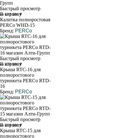
Быстрый просмотр
В корзину
от 185 000 ₽
Калитка полноростовая
PERCo WHD-15
Бренд:
PERCo
Быстрый просмотр
В корзину
от 270 000 ₽
Крыша RTC-16 для
полноростового
турникета PERCo RTD-
16
Бренд:
PERCo
Быстрый просмотр
В корзину
от 299 000 ₽
Крыша RTC-15 для
полноростового