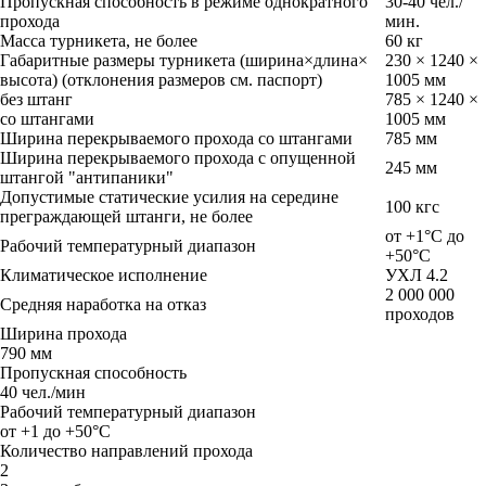
Пропускная способность в режиме однократного
30-40 чел./
прохода
мин.
Масса турникета, не более
60 кг
Габаритные размеры турникета (ширина×длина×
230 × 1240 ×
высота) (отклонения размеров см. паспорт)
1005 мм
без штанг
785 × 1240 ×
со штангами
1005 мм
Ширина перекрываемого прохода со штангами
785 мм
Ширина перекрываемого прохода с опущенной
245 мм
штангой "антипаники"
Допустимые статические усилия на середине
100 кгс
преграждающей штанги, не более
от +1°C до
Рабочий температурный диапазон
+50°C
Климатическое исполнение
УХЛ 4.2
2 000 000
Средняя наработка на отказ
проходов
Ширина прохода
790 мм
Пропускная способность
40 чел./мин
Рабочий температурный диапазон
от +1 до +50°C
Количество направлений прохода
2