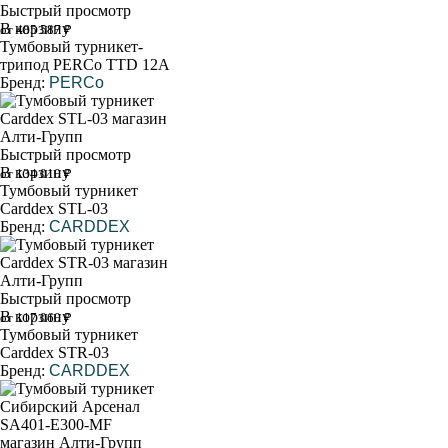
Быстрый просмотр
В корзину
от 485 587 ₽
Тумбовый турникет-
трипод PERCo TTD 12A
Бренд:
PERCo
Быстрый просмотр
В корзину
от 134 010 ₽
Тумбовый турникет
Carddex STL-03
Бренд:
CARDDEX
Быстрый просмотр
В корзину
от 117 060 ₽
Тумбовый турникет
Carddex STR-03
Бренд:
CARDDEX