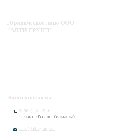
Доставка
комплексных систем
Блог
Юридическое лицо ООО
"АЛТИ ГРУПП"
Политика конфиденциальности
Пользовательское соглашение
Публичная оферта
ИНН / КПП
7802920171 / 780201001
ОГРН
1217800203720
Наши контакты
8 (800) 351-09-62
звонок по России - бесплатный
sales@alti-group.ru