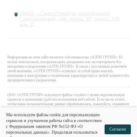
194100, г. Санкт-Петербург, пр-кт Большой
Сампсониевский, д.68, литера "Н", помещ. 1-Н,
ком. 21
© «АЛТИ ГРУПП». Все права защищены.
Информация на этом сайте является собственностью «АЛТИ ГРУПП». Её
нельзя использовать, воспроизводить, раскрывать или экспортировать без
письменного разрешения «АЛТИ ГРУПП». В связи с постоянным развитием
своей компании, «АЛТИ ГРУПП» оставляет за собой право вносить
изменения в конструкцию и технические характеристики в любой момент и без
предварительного уведомления.
ООО «АЛТИ ГРУПП» использует файлы «cookie» с целью персонализации
сервисов и повышения удобства пользования веб-сайтом. Если вы не хотите,
чтобы ваши пользовательские данные обрабатывались, пожалуйста, ограничьте
их использование в своём браузере.
Мы используем файлы cookie для персонализации
сервисов и улучшения работы сайта в соответствии
с Федеральным законом РФ №152-ФЗ «О
0
0
Согласен
персональных данных». Продолжая пользоваться