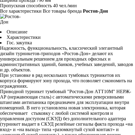
Ширина прохода
790 мм
Пропускная способность
40 чел./мин
Все характеристики
Все товары бренда
Ростов-Дон
Описание
Характеристики
Гос. закупка
Надежность, функциональность, классический элегантный
дизайн турникетов-триподов «Ростов-Дон» делают их
универсальным решением для проходных офисных и
административных зданий, банков, учебных заведений, заводов
и др. объектов.
При установке в ряд нескольких тумбовых турникетов их
корпуса формируют зону прохода, что позволяет сэкономить на
ограждениях.
Приводной турникет тумбовый "Ростов-Дон АТТ10М" НЕРЖ-
АР (нержавеющая сталь) с автоматическими реверсивными
штангами антипаника предназначен для эксплуатации внутри
помещений. В него установлена новая электроника, которая
обеспечивает стыковку с любой системой контроля и
управления доступом (СКУД) без дополнительного адаптера
(турникет выдает в СКУД релейные сигналы факта прохода «на
вход» и «на выход» типа «разомкнутый сухой контакт» и
«замкнутый сухой контакт»), а также обеспечивает режим