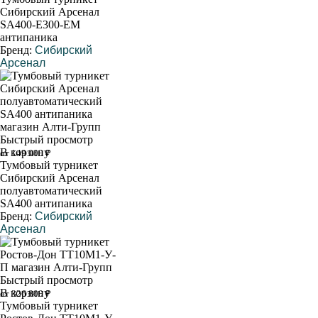
Сибирский Арсенал
SA400-Е300-EM
антипаника
Бренд:
Сибирский
Арсенал
Быстрый просмотр
В корзину
от 149 000 ₽
Тумбовый турникет
Сибирский Арсенал
полуавтоматический
SA400 антипаника
Бренд:
Сибирский
Арсенал
Быстрый просмотр
В корзину
от 326 800 ₽
Тумбовый турникет