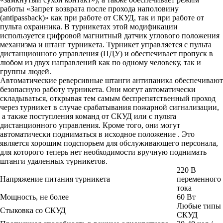
работы «Запрет возврата после прохода наполовину
(antipassback)» как при работе от СКУД, так и при работе от
пульта охранника. В турникетах этой модификации
используется цифровой магнитный датчик углового положения
механизма и штанг турникета. Турникет управляется с пульта
дистанционного управления (ПДУ) и обеспечивает пропуск в
любом из двух направлений как по одному человеку, так и
группы людей.
Автоматические реверсивные штанги антипаника обеспечивают
безопасную работу турникета. Они могут автоматически
складываться, открывая тем самым беспрепятственный проход
через турникет в случае срабатывания пожарной сигнализации,
а также поступления команд от СКУД или с пульта
дистанционного управления. Кроме того, они могут
автоматически подниматься в исходное положение . Это
является хорошим подспорьем для обслуживающего персонала,
для которого теперь нет необходимости вручную поднимать
штанги удаленных турникетов.
220 В
Напряжение питания турникета
переменного
тока
Мощность, не более
60 Вт
Любые типы
Стыковка со СКУД
СКУД