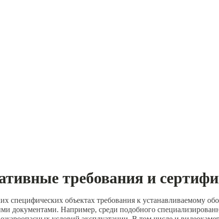
тивные требования и сертиф
аких специфических объектах требования к устанавливаемому о
и документами. Например, среди подобного специализированно
ожароопасных условий эксплуатации. В том числе и видеокамер