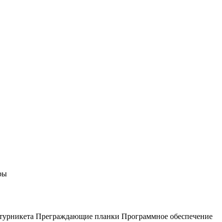
ры
 турникета
Преграждающие планки
Программное обеспечение