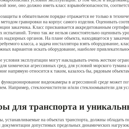
ой зоне, оно должно иметь класс взрывобезопасности, соответс
озащиты в обязательном порядке отражается не только в технич
 методом гравировки на корпус самого изделия. Оценивать соот
енции заказчика. Класс присваивается аккредитованным сертиф
 испытаний. Точно так же нельзя самостоятельно оценивать ур
 надзорных органов. На плане объекта, находящегося у заказч
ребуемого класса, а задача инсталлятора взять оборудование, кла
жных вариантов искать оборудование, наиболее привлекательно
е условия эксплуатации могут накладывать очень жесткие огра
для химически агрессивных сред, для условий морского тумана
ние напрямую относится к таким, казалось бы, рядовым объектам
 функционирование видеокамеры в агрессивной среде может по
ем. Например, стеклоочистители и/или стеклоомыватели для ус
ы для транспорта и уникальн
ы, устанавливаемые на объектах транспорта, должны обладать 
й документации допустимых предельных динамических нагрузок