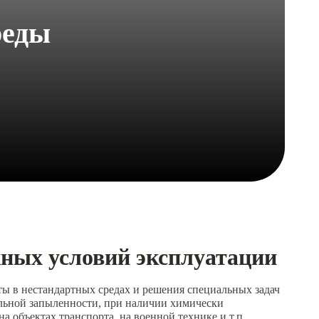
реды
жных условий эксплуатации
ы в нестандартных средах и решения специальных задач
льной запыленности, при наличии химически
а объектах транспорта, на военной технике и т.п.