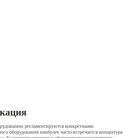
икация
борудованию регламентируются конкретными
го оборудования наиболее часто встречается аппаратура
ы. Если место установки оборудования находится во