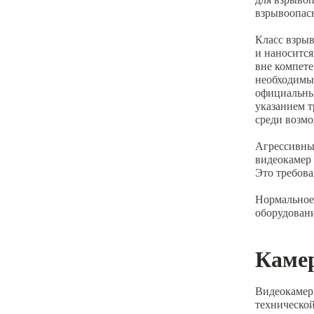
взрывоопасн
Класс взрыв
и наносится
вне компет
необходимых
официальных
указанием т
среди возмо
Агрессивны
видеокамер 
Это требова
Нормальное
оборудовани
Камер
Видеокамер
техническо