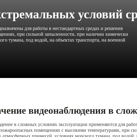
кстремальных условий с
назначены для работы в нестандартных средах и решения
щениях, при сильной запыленности, при наличии химически
го тумана, под водой, на объектах транспорта, на военной
чение видеонаблюдения в сло
дение в сложных условиях эксплуатации применяются для работ
опожароопасных помещениях с высокими температурами, при си
 атмосферных примесей, условиях морского тумана, под водой, н