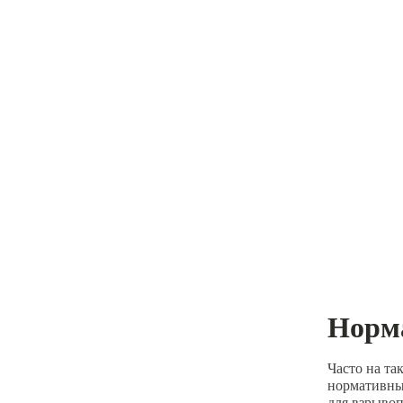
Норма
Часто на т
нормативным
для взрывоп