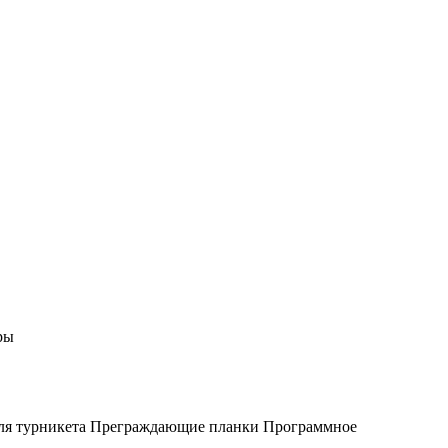
ры
ля турникета
Преграждающие планки
Программное