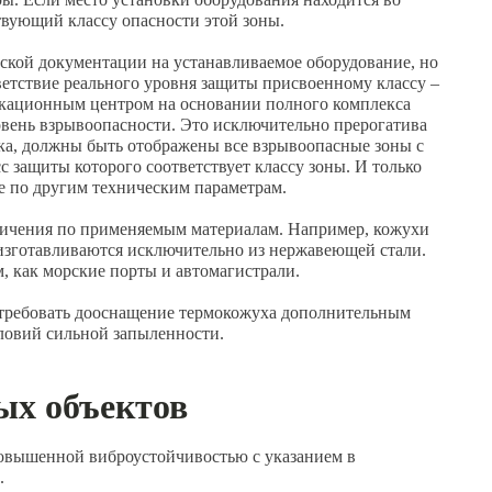
твующий классу опасности этой зоны.
еской документации на устанавливаемое оборудование, но
ветствие реального уровня защиты присвоенному классу –
икационным центром на основании полного комплекса
овень взрывоопасности. Это исключительно прерогатива
ика, должны быть отображены все взрывоопасные зоны с
сс защиты которого соответствует классу зоны. И только
е по другим техническим параметрам.
ничения по применяемым материалам. Например, кожухи
 изготавливаются исключительно из нержавеющей стали.
, как морские порты и автомагистрали.
требовать дооснащение термокожуха дополнительным
ловий сильной запыленности.
ых объектов
повышенной виброустойчивостью с указанием в
.