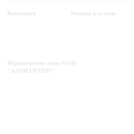
Компания
Товары и услуги
Контакты
Металлодетекторы
Госзакупки
СКУД
Оплата
Интроскопы
Гарантия
Проектирование
Доставка
комплексных систем
Блог
Юридическое лицо ООО
"АЛТИ ГРУПП"
Политика конфиденциальности
Пользовательское соглашение
Публичная оферта
ИНН / КПП
7802920171 / 780201001
ОГРН
1217800203720