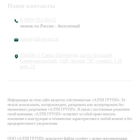
Наши контакты
8 (800) 351-09-62
звонок по России - бесплатный
sales@alti-group.ru
194100, г. Санкт-Петербург, пр-кт Большой
Сампсониевский, д.68, литера "Н", помещ. 1-Н,
ком. 21
© «АЛТИ ГРУПП». Все права защищены.
Информация на этом сайте является собственностью «АЛТИ ГРУПП». Её
нельзя использовать, воспроизводить, раскрывать или экспортировать без
письменного разрешения «АЛТИ ГРУПП». В связи с постоянным развитием
своей компании, «АЛТИ ГРУПП» оставляет за собой право вносить
изменения в конструкцию и технические характеристики в любой момент и без
предварительного уведомления.
ООО «АЛТИ ГРУПП» использует файлы «cookie» с целью персонализации