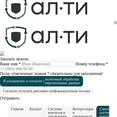
0
Заказать звонок:
Ваше имя
*
Номер телефона
*
Поля, отмеченные знаком
*
обязательны для заполнения!
политикой обработки
Я ознакомлен и согласен с
персональных данных
Согласен получать рекламно-информационные письма
Отправить
Главная
Каталог
Системы
Контроллеры
Считывате
контроля и
и
систем
управления
считыватели
контроля