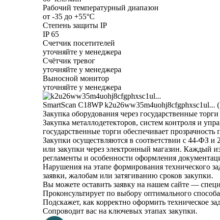
Рабочий температурный диапазон
от -35 до +55°C
Степень защиты IP
IP 65
Счетчик посетителей
уточняйте у менеджера
Счётчик тревог
уточняйте у менеджера
Выносной монитор
уточняйте у менеджера
SmartScan C18WP
k2u26ww35m4uohj8cfgphxsc1ul... 
Закупка оборудования через государственные торги
Закупка металлодетекторов, систем контроля и упр
государственные торги обеспечивает прозрачность 
Закупки осуществляются в соответствии с 44-ФЗ и
или закупки через электронный магазин. Каждый из
регламенты и особенности оформления документаци
Нарушения на этапе формирования технического за
заявки, жалобам или затягиванию сроков закупки.
Вы можете оставить заявку на нашем сайте — спец
Проконсультирует по выбору оптимального способа
Подскажет, как корректно оформить техническое зад
Сопроводит вас на ключевых этапах закупки.