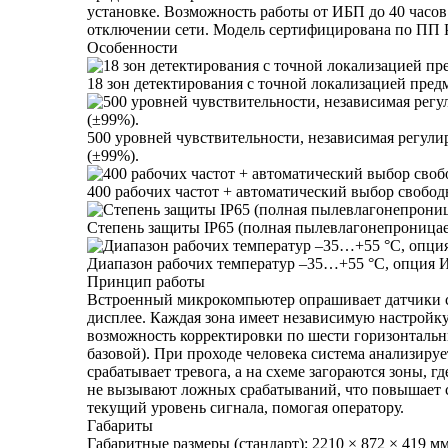
установке. Возможность работы от ИБП до 40 часов
отключении сети. Модель сертифицирована по ПП 
Особенности
18 зон детектирования с точной локализацией предм
500 уровней чувствительности, независимая регули
(±99%).
400 рабочих частот + автоматический выбор свобод
Степень защиты IP65 (полная пылевлагонепроницае
Диапазон рабочих температур –35…+55 °C, опция И
Принцип работы
Встроенный микрокомпьютер опрашивает датчики с ч
дисплее. Каждая зона имеет независимую настройку
возможность корректировки по шести горизонтальн
базовой). При проходе человека система анализируе
срабатывает тревога, а на схеме загораются зоны, 
не вызывают ложных срабатываний, что повышает с
текущий уровень сигнала, помогая оператору.
Габариты
Габаритные размеры (стандарт): 2210 × 872 × 419 м