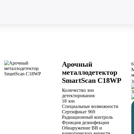
Арочный
6
М
металлодетектор
м
SmartScan C18WP
З
Количество зон
З
детектирования
18 зон
Специальные возможности
Сертификат 969
Радиационный контроль
Функция дезинфекции
Обнаружение ВВ и
наркотических веществ