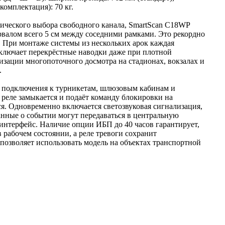
комплектация): 70 кг.
тического выбора свободного канала, SmartScan C18WP
валом всего 5 см между соседними рамками. Это рекордно
в. При монтаже системы из нескольких арок каждая
сключает перекрёстные наводки даже при плотной
низации многопоточного досмотра на стадионах, вокзалах и
.
я подключения к турникетам, шлюзовым кабинам и
реле замыкается и подаёт команду блокировки на
я. Одновременно включается светозвуковая сигнализация,
анные о событии могут передаваться в центральную
интерфейс. Наличие опции ИБП до 40 часов гарантирует,
 рабочем состоянии, а реле тревоги сохранит
озволяет использовать модель на объектах транспортной