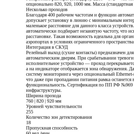
опционально 820, 920, 1000 мм. Масса (стандартная 
Несколько проходов
Благодаря 400 рабочим частотам и функции автома
допускает установку в линию с минимальным интер
маленькое расстояние для данного класса устройст
автоматически подбирает незанятую частоту, что и
расстановке. Такая возможность идеальна для орга
аэропортах в условиях ограниченного пространства
Интеграция в СКУД
Релейный выход (сухие контакты) предназначен дл
автоматическим дверям. При срабатывании тревоги 
исполнительное устройство — проход перекрываетс
а на индикаторе отображается зона обнаружения. Д
систему мониторинга через опциональный Ethernet-
что даже при пропадании питания рамка останется в
функциональность. Сертификация по ПП РФ №969 п
инфраструктуры.
Ширина прохода
760 | 820 | 920 мм
Уровней чувствительности
255
Количество зон детектирования
18
Пропускная способность
60 чел./мин