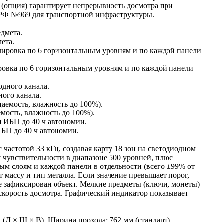
 (опция) гарантирует непрерывность досмотра при
РФ №969 для транспортной инфраструктуры.
ета.
ровка по 6 горизонтальным уровням и по каждой панели
ного канала.
мость, влажность до 100%).
БП до 40 ч автономии.
астотой 33 кГц, создавая карту 18 зон на светодиодном
 чувствительности в диапазоне 500 уровней, плюс
ым слоям и каждой панели в отдельности (всего ±99% от
т массу и тип металла. Если значение превышает порог,
где зафиксирован объект. Мелкие предметы (ключи, монеты)
корость досмотра. Графический индикатор показывает
м (Д × Ш × В). Ширина прохода: 762 мм (стандарт),