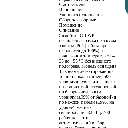
Смотреть ещё
Исполнение
Уличного исполнения
Сборно-разборные
Помещение
Описание
SmartScan C18WP —
всепогодная рамка с классом
защиты IP65 (работа при
влажности до 100%) и
диапазоном температур от –
35 до +55 °C без внешнего
подогрева. Модель оснащена
18 зонами детектирования с
точной локализацией, 500
уровнями чувствительности
и независимой регулировкой
по 6 горизонтальным
уровням (±99% от базовой) и
по каждой панели (±99% на
уровне). Частота
сканирования 33 кГц, 400
рабочих частот,
автоматический выбор
канала. Базовая ширина