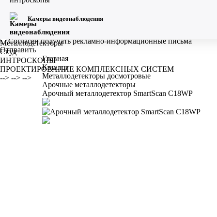
Ваше имя
*
Номер телефона
*
Поля, отмеченные знаком
*
обязательны для заполнения!
Камеры видеонаблюдения
Я ознакомлен и согласен с
политикой обработки
персональных данных
Согласен получать рекламно-информационные письма
Металлодетекторы
Отправить
Скуд
Главная
ИНТРОСКОПЫ
Каталог
ПРОЕКТИРОВАНИЕ КОМПЛЕКСНЫХ СИСТЕМ
Металлодетекторы досмотровые
-->
-->
-->
Арочные металлодетекторы
Арочный металлодетектор SmartScan C18WP