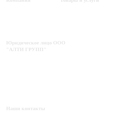
Компания
Товары и услуги
Контакты
Металлодетекторы
Госзакупки
СКУД
Оплата
Интроскопы
Гарантия
Проектирование
Доставка
комплексных систем
Блог
Юридическое лицо ООО
"АЛТИ ГРУПП"
Политика конфиденциальности
Пользовательское соглашение
Публичная оферта
ИНН / КПП
7802920171 / 780201001
ОГРН
1217800203720
Наши контакты