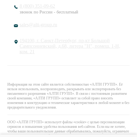
8 (800) 351-09-62
звонок по России - бесплатный
sales@alti-group.ru
194100, г. Санкт-Петербург, пр-кт Большой
Сампсониевский, д.68, литера "Н", помещ. 1-Н,
ком. 21
© «АЛТИ ГРУПП». Все права защищены.
Информация на этом сайте является собственностью «АЛТИ ГРУПП». Её
нельзя использовать, воспроизводить, раскрывать или экспортировать без
письменного разрешения «АЛТИ ГРУПП». В связи с постоянным развитием
своей компании, «АЛТИ ГРУПП» оставляет за собой право вносить
изменения в конструкцию и технические характеристики в любой момент и без
предварительного уведомления.
ООО «АЛТИ ГРУПП» использует файлы «cookie» с целью персонализации
сервисов и повышения удобства пользования веб-сайтом. Если вы не хотите,
чтобы ваши пользовательские данные обрабатывались, пожалуйста, ограничьте
их использование в своём браузере.