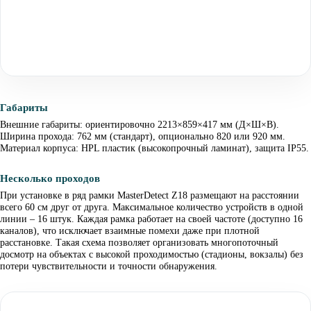
Габариты
Внешние габариты: ориентировочно 2213×859×417 мм (Д×Ш×В).
Ширина прохода: 762 мм (стандарт), опционально 820 или 920 мм.
Материал корпуса: HPL пластик (высокопрочный ламинат), защита IP55.
Несколько проходов
При установке в ряд рамки MasterDetect Z18 размещают на расстоянии
всего 60 см друг от друга. Максимальное количество устройств в одной
линии – 16 штук. Каждая рамка работает на своей частоте (доступно 16
каналов), что исключает взаимные помехи даже при плотной
расстановке. Такая схема позволяет организовать многопоточный
досмотр на объектах с высокой проходимостью (стадионы, вокзалы) без
потери чувствительности и точности обнаружения.