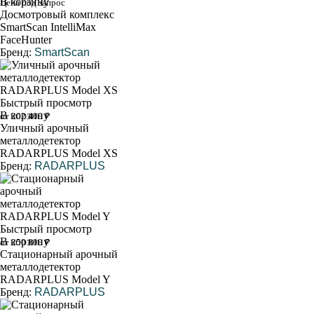
В корзину
Цена под запрос
Досмотровый комплекс
SmartScan IntelliMax
FaceHunter
Бренд:
SmartScan
Быстрый просмотр
В корзину
от 202 400 ₽
Уличный арочный
металлодетектор
RADARPLUS Model XS
Бренд:
RADARPLUS
Быстрый просмотр
В корзину
от 250 800 ₽
Стационарный арочный
металлодетектор
RADARPLUS Model Y
Бренд:
RADARPLUS