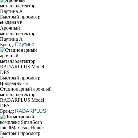
Быстрый просмотр
В корзину
от 154 330 ₽
Арочный
металлодетектор
Паутина А
Бренд:
Паутина
Быстрый просмотр
В корзину
Цена под запрос
Стационарный арочный
металлодетектор
RADARPLUS Model
DES
Бренд:
RADARPLUS
Быстрый просмотр