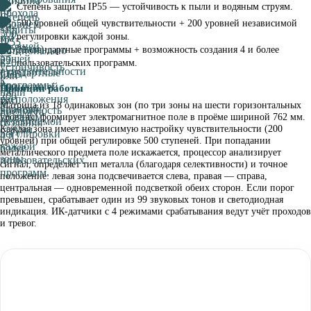
Степень защиты IP55 — устойчивость к пыли и водяным струям.
500 уровней общей чувствительности + 200 уровней независимой
регулировки каждой зоны.
22 стандартные программы + возможность создания 4 и более
пользовательских программ.
Принцип работы
Матрица из 18 одинаковых зон (по три зоны на шести горизонтальных
уровнях) формирует электромагнитное поле в проёме шириной 762 мм.
Каждая зона имеет независимую настройку чувствительности (200
уровней) при общей регулировке 500 ступеней. При попадании
металлического предмета поле искажается, процессор анализирует
сигнал, определяет тип металла (благодаря селективности) и точное
положение: левая зона подсвечивается слева, правая — справа,
центральная — одновременной подсветкой обеих сторон. Если порог
превышен, срабатывает один из 99 звуковых тонов и светодиодная
индикация. ИК-датчики с 4 режимами срабатывания ведут учёт проходов
и тревог.