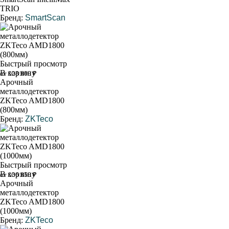
TRIO
Бренд:
SmartScan
Быстрый просмотр
В корзину
от 128 800 ₽
Арочный
металлодетектор
ZKTeco AMD1800
(800мм)
Бренд:
ZKTeco
Быстрый просмотр
В корзину
от 136 850 ₽
Арочный
металлодетектор
ZKTeco AMD1800
(1000мм)
Бренд:
ZKTeco