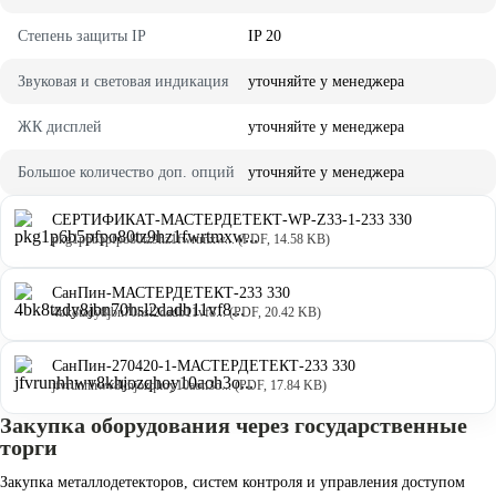
Степень защиты IP
IP 20
Звуковая и световая индикация
уточняйте у менеджера
ЖК дисплей
уточняйте у менеджера
Большое количество доп. опций
уточняйте у менеджера
СЕРТИФИКАТ-МАСТЕРДЕТЕКТ-WP-Z33-1-233 330
pkg1p6b5pfpo80tz9hz1fwrtmxw... (PDF, 14.58 KB)
СанПин-МАСТЕРДЕТЕКТ-233 330
4bk8tzdy8jbn70hsl2dadb11vf8... (PDF, 20.42 KB)
СанПин-270420-1-МАСТЕРДЕТЕКТ-233 330
jfvrunhhwv8khjozqhoy10aoh3o... (PDF, 17.84 KB)
Закупка оборудования через государственные
торги
Закупка металлодетекторов, систем контроля и управления доступом