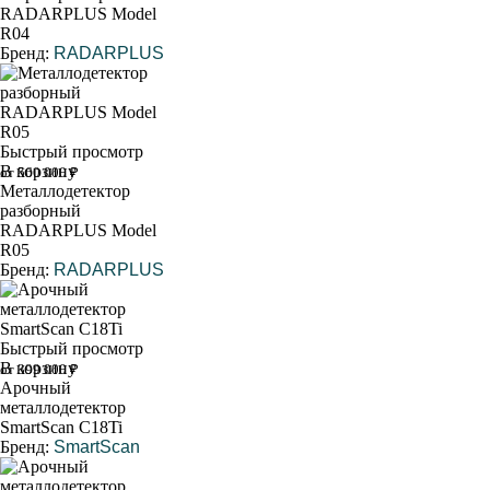
RADARPLUS Model
R04
Бренд:
RADARPLUS
Быстрый просмотр
В корзину
от 560 000 ₽
Металлодетектор
разборный
RADARPLUS Model
R05
Бренд:
RADARPLUS
Быстрый просмотр
В корзину
от 399 000 ₽
Арочный
металлодетектор
SmartScan C18Ti
Бренд:
SmartScan