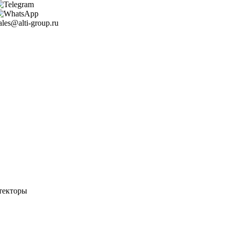
ales@alti-group.ru
текторы