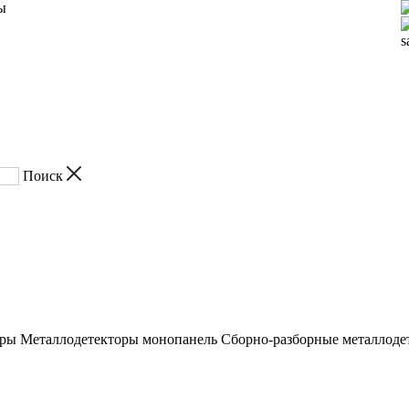
ы
s
оры
Металлодетекторы монопанель
Сборно-разборные металлоде