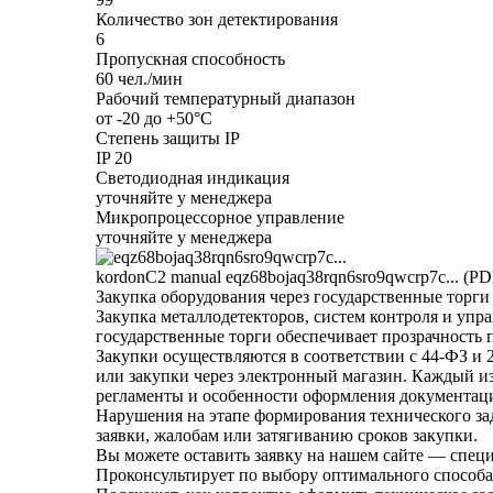
Количество зон детектирования
6
Пропускная способность
60 чел./мин
Рабочий температурный диапазон
от -20 до +50°С
Степень защиты IP
IP 20
Светодиодная индикация
уточняйте у менеджера
Микропроцессорное управление
уточняйте у менеджера
kordonC2 manual
eqz68bojaq38rqn6sro9qwcrp7c... (PD
Закупка оборудования через государственные торги
Закупка металлодетекторов, систем контроля и упр
государственные торги обеспечивает прозрачность 
Закупки осуществляются в соответствии с 44-ФЗ и
или закупки через электронный магазин. Каждый из
регламенты и особенности оформления документаци
Нарушения на этапе формирования технического за
заявки, жалобам или затягиванию сроков закупки.
Вы можете оставить заявку на нашем сайте — спец
Проконсультирует по выбору оптимального способа