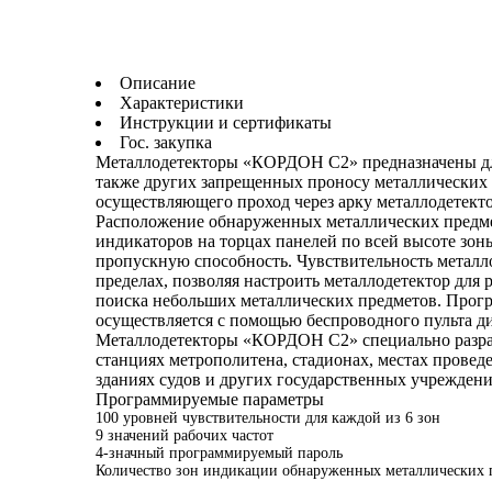
Описание
Характеристики
Инструкции и сертификаты
Гос. закупка
Металлодетекторы «КОРДОН С2» предназначены для
также других запрещенных проносу металлических 
осуществляющего проход через арку металлодетекто
Расположение обнаруженных металлических предме
индикаторов на торцах панелей по всей высоте зоны
пропускную способность. Чувствительность метал
пределах, позволяя настроить металлодетектор для
поиска небольших металлических предметов. Про
осуществляется с помощью беспроводного пульта д
Металлодетекторы «КОРДОН С2» специально разрабо
станциях метрополитена, стадионах, местах провед
зданиях судов и других государственных учреждени
Программируемые параметры
100 уровней чувствительности для каждой из 6 зон
9 значений рабочих частот
4-значный программируемый пароль
Количество зон индикации обнаруженных металлических п