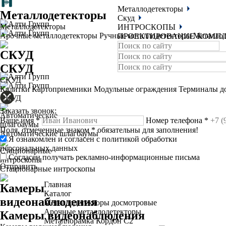
Металлодетекторы
Металлодетекторы
Скуд
Металлодетекторы
ИНТРОСКОПЫ
Арочные металлодетекторы
Ручные металлодетекторы
Металлод
ПРОЕКТИРОВАНИЕ КОМП
СКУД
СКУД
Калитки
Картоприемники
Модульные ограждения
Терминалы д
СКУД
Заказать звонок:
Ваше имя
*
Номер телефона
*
Поля, отмеченные знаком
*
обязательны для заполнения!
Автоматические шлагбаумы
Я ознакомлен и согласен с
политикой обработки
персональных данных
Согласен получать рекламно-информационные письма
Отправить
Стационарные интроскопы
Главная
Каталог
Металлодетекторы досмотровые
Арочные металлодетекторы
Камеры видеонаблюдения
Металлорамка Кордон С2