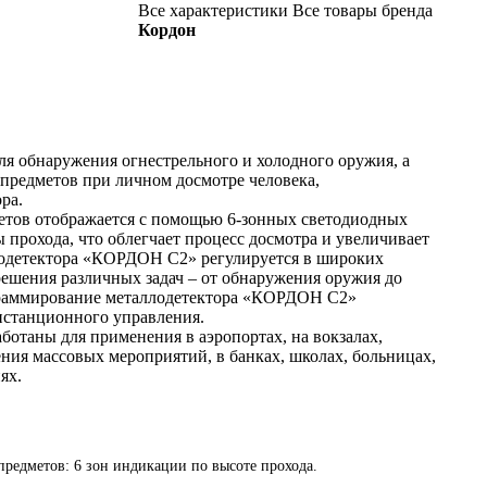
Все характеристики
Все товары бренда
Кордон
 обнаружения огнестрельного и холодного оружия, а
предметов при личном досмотре человека,
ра.
тов отображается с помощью 6-зонных светодиодных
 прохода, что облегчает процесс досмотра и увеличивает
лодетектора «КОРДОН С2» регулируется в широких
 решения различных задач – от обнаружения оружия до
граммирование металлодетектора «КОРДОН С2»
истанционного управления.
таны для применения в аэропортах, на вокзалах,
ения массовых мероприятий, в банках, школах, больницах,
ях.
редметов: 6 зон индикации по высоте прохода.