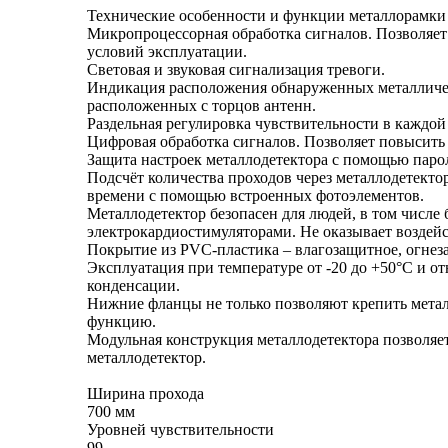
Технические особенности и функции металлорамки
Микропроцессорная обработка сигналов. Позволяет 
условий эксплуатации.
Световая и звуковая сигнализация тревоги.
Индикация расположения обнаруженных металличес
расположенных с торцов антенн.
Раздельная регулировка чувствительности в каждой 
Цифровая обработка сигналов. Позволяет повысить
Защита настроек металлодетектора с помощью паро
Подсчёт количества проходов через металлодетекто
времени с помощью встроенных фотоэлементов.
Металлодетектор безопасен для людей, в том числ
электрокардиостимуляторами. Не оказывает воздей
Покрытие из PVC-пластика – влагозащитное, огнез
Эксплуатация при температуре от -20 до +50°С и от
конденсации.
Нижние фланцы не только позволяют крепить метал
функцию.
Модульная конструкция металлодетектора позволяет
металлодетектор.
Ширина прохода
700 мм
Уровней чувствительности
99