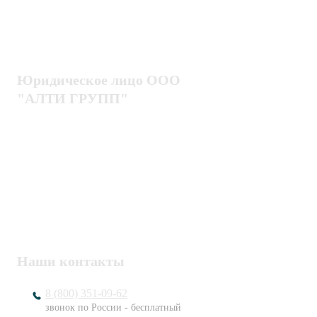
Оплата
Интроскопы
Гарантия
Проектирование
Доставка
комплексных систем
Блог
Юридическое лицо ООО
"АЛТИ ГРУПП"
Политика конфиденциальности
Пользовательское соглашение
Публичная оферта
ИНН / КПП
7802920171 / 780201001
ОГРН
1217800203720
Наши контакты
8 (800) 351-09-62
звонок по России - бесплатный