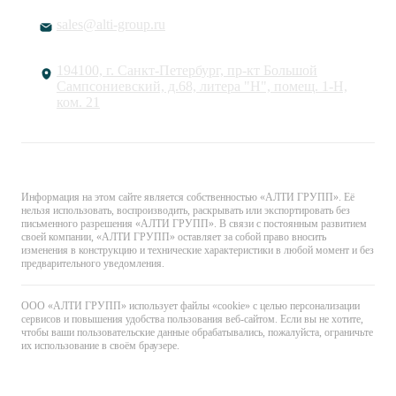
sales@alti-group.ru
194100, г. Санкт-Петербург, пр-кт Большой
Сампсониевский, д.68, литера "Н", помещ. 1-Н,
ком. 21
© «АЛТИ ГРУПП». Все права защищены.
Информация на этом сайте является собственностью «АЛТИ ГРУПП». Её
нельзя использовать, воспроизводить, раскрывать или экспортировать без
письменного разрешения «АЛТИ ГРУПП». В связи с постоянным развитием
своей компании, «АЛТИ ГРУПП» оставляет за собой право вносить
изменения в конструкцию и технические характеристики в любой момент и без
предварительного уведомления.
ООО «АЛТИ ГРУПП» использует файлы «cookie» с целью персонализации
сервисов и повышения удобства пользования веб-сайтом. Если вы не хотите,
чтобы ваши пользовательские данные обрабатывались, пожалуйста, ограничьте
их использование в своём браузере.