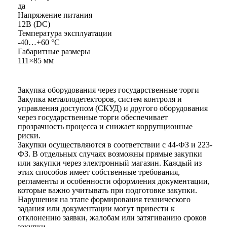
дa
Haпpяжeниe питaния
12B (DC)
Teмпepaтypa экcплyaтaции
-40…+60 °C
Гaбapитныe paзмepы
111×85 мм
Закупка оборудования через государственные торги
Закупка металлодетекторов, систем контроля и
управления доступом (СКУД) и другого оборудования
через государственные торги обеспечивает
прозрачность процесса и снижает коррупционные
риски.
Закупки осуществляются в соответствии с 44-ФЗ и 223-
ФЗ. В отдельных случаях возможны прямые закупки
или закупки через электронный магазин. Каждый из
этих способов имеет собственные требования,
регламенты и особенности оформления документации,
которые важно учитывать при подготовке закупки.
Нарушения на этапе формирования технического
задания или документации могут привести к
отклонению заявки, жалобам или затягиванию сроков
закупки.