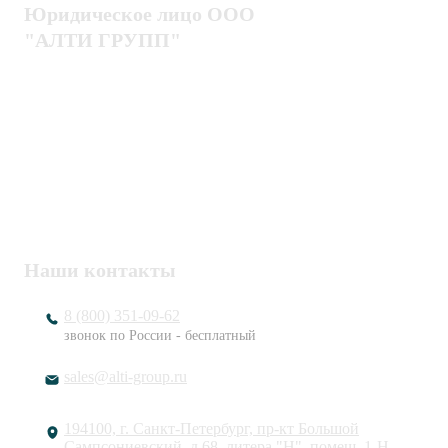
Юридическое лицо ООО
"АЛТИ ГРУПП"
Политика конфиденциальности
Пользовательское соглашение
Публичная оферта
ИНН / КПП
7802920171 / 780201001
ОГРН
1217800203720
Наши контакты
8 (800) 351-09-62
звонок по России - бесплатный
sales@alti-group.ru
194100, г. Санкт-Петербург, пр-кт Большой
Сампсониевский, д.68, литера "Н", помещ. 1-Н,