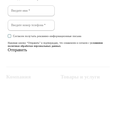
Согласен получать рекламно-информационные письма
Нажимая кнопку “Отправить” я подтверждаю, что ознакомлен и согласен с
условиями
политики обработки персональных данных
.
Компания
Товары и услуги
Контакты
Металлодетекторы
Госзакупки
СКУД
Оплата
Интроскопы
Гарантия
Проектирование
Доставка
комплексных систем
Блог