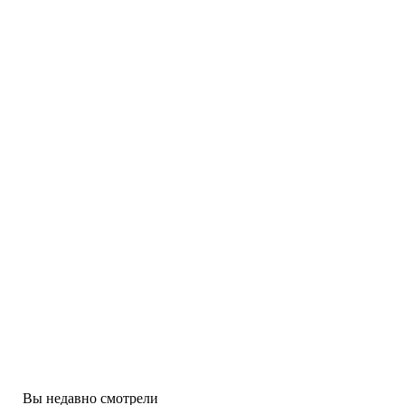
от 3 400 ₽
от 3 200 ₽
MHD видеокамера 5MP
MHD видеокамера 2MP
Tantos TSc-E5HDf (3.6)
Tantos TSc-P2FA (3.6)
Бренд:
Tantos
Бренд:
Tantos
от 3 200 ₽
MHD видеокамера 2MP
Tantos TSc-E1080pUVCf (2.8)
Бренд:
Tantos
Вы недавно смотрели