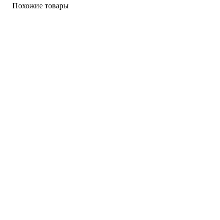
Похожие товары
от 4 500 ₽
от 3 700 ₽
MHD видеокамера 2MP RVi-
MHD видеокамера 2MP RVi-
1ACT202M black (2.7-12)
1ACT202M white (2.7-12)
Бренд:
RVI
Бренд:
RVI