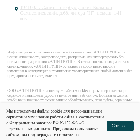
194100, г. Санкт-Петербург, пр-кт Большой
Сампсониевский, д.68, литера "Н", помещ. 1-Н,
ком. 21
© «АЛТИ ГРУПП». Все права защищены.
Информация на этом сайте является собственностью «АЛТИ ГРУПП». Её
нельзя использовать, воспроизводить, раскрывать или экспортировать без
письменного разрешения «АЛТИ ГРУПП». В связи с постоянным развитием
своей компании, «АЛТИ ГРУПП» оставляет за собой право вносить
изменения в конструкцию и технические характеристики в любой момент и без
предварительного уведомления.
ООО «АЛТИ ГРУПП» использует файлы «cookie» с целью персонализации
сервисов и повышения удобства пользования веб-сайтом. Если вы не хотите,
чтобы ваши пользовательские данные обрабатывались, пожалуйста, ограничьте
их использование в своём браузере.
Мы используем файлы cookie для персонализации
сервисов и улучшения работы сайта в соответствии
с Федеральным законом РФ №152-ФЗ «О
0
0
Согласен
персональных данных». Продолжая пользоваться
сайтом, вы подтверждаете согласие на
Главная
Каталог
Избранное
Корзина