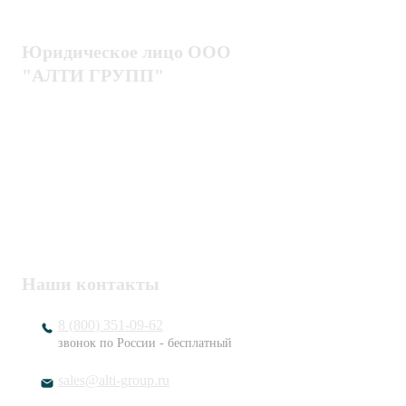
Блог
Юридическое лицо ООО
"АЛТИ ГРУПП"
Политика конфиденциальности
Пользовательское соглашение
Публичная оферта
ИНН / КПП
7802920171 / 780201001
ОГРН
1217800203720
Наши контакты
8 (800) 351-09-62
звонок по России - бесплатный
sales@alti-group.ru