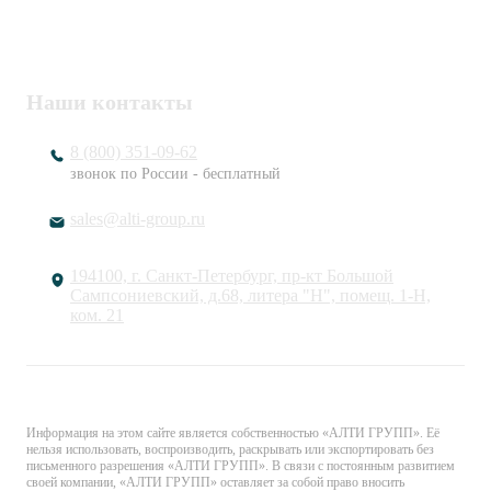
ОГРН
1217800203720
Наши контакты
8 (800) 351-09-62
звонок по России - бесплатный
sales@alti-group.ru
194100, г. Санкт-Петербург, пр-кт Большой
Сампсониевский, д.68, литера "Н", помещ. 1-Н,
ком. 21
© «АЛТИ ГРУПП». Все права защищены.
Информация на этом сайте является собственностью «АЛТИ ГРУПП». Её
нельзя использовать, воспроизводить, раскрывать или экспортировать без
письменного разрешения «АЛТИ ГРУПП». В связи с постоянным развитием
своей компании, «АЛТИ ГРУПП» оставляет за собой право вносить