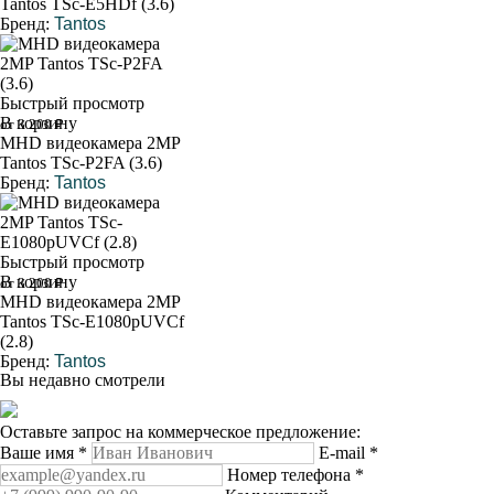
Tantos TSc-E5HDf (3.6)
Бренд:
Tantos
Быстрый просмотр
В корзину
от 3 200 ₽
MHD видеокамера 2MP
Tantos TSc-P2FA (3.6)
Бренд:
Tantos
Быстрый просмотр
В корзину
от 3 200 ₽
MHD видеокамера 2MP
Tantos TSc-E1080pUVCf
(2.8)
Бренд:
Tantos
Вы недавно смотрели
Оставьте запрос на коммерческое предложение:
Ваше имя
*
E-mail
*
Номер телефона
*