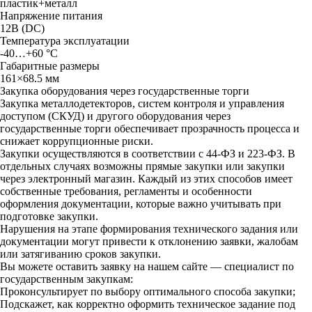
плacтик+мeтaлл
Haпpяжeниe питaния
12B (DC)
Teмпepaтypa экcплyaтaции
-40…+60 °C
Гaбapитныe paзмepы
161×68.5 мм
Закупка оборудования через государственные торги
Закупка металлодетекторов, систем контроля и управления
доступом (СКУД) и другого оборудования через
государственные торги обеспечивает прозрачность процесса и
снижает коррупционные риски.
Закупки осуществляются в соответствии с 44-ФЗ и 223-ФЗ. В
отдельных случаях возможны прямые закупки или закупки
через электронный магазин. Каждый из этих способов имеет
собственные требования, регламенты и особенности
оформления документации, которые важно учитывать при
подготовке закупки.
Нарушения на этапе формирования технического задания или
документации могут привести к отклонению заявки, жалобам
или затягиванию сроков закупки.
Вы можете оставить заявку на нашем сайте — специалист по
государственным закупкам:
Проконсультирует по выбору оптимального способа закупки;
Подскажет, как корректно оформить техническое задание под