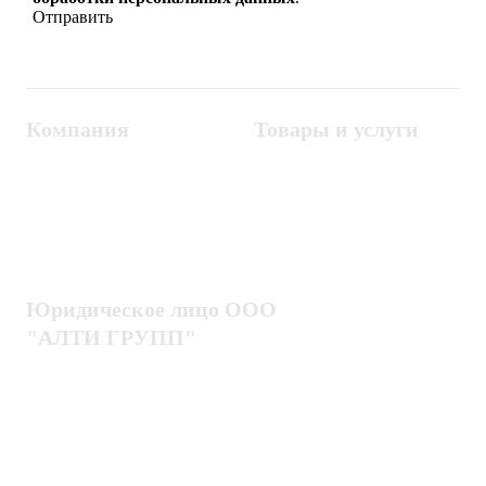
Компания
Товары и услуги
Контакты
Металлодетекторы
Госзакупки
СКУД
Оплата
Интроскопы
Гарантия
Проектирование
Доставка
комплексных систем
Блог
Юридическое лицо ООО
"АЛТИ ГРУПП"
Политика конфиденциальности
Пользовательское соглашение
Публичная оферта
ИНН / КПП
7802920171 / 780201001