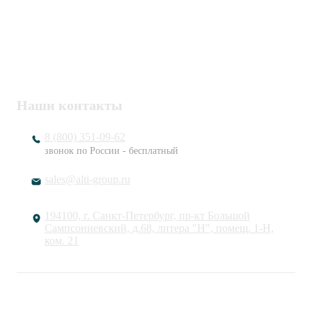
ИНН / КПП
7802920171 / 780201001
ОГРН
1217800203720
Наши контакты
8 (800) 351-09-62
звонок по России - бесплатный
sales@alti-group.ru
194100, г. Санкт-Петербург, пр-кт Большой
Сампсониевский, д.68, литера "Н", помещ. 1-Н,
ком. 21
© «АЛТИ ГРУПП». Все права защищены.