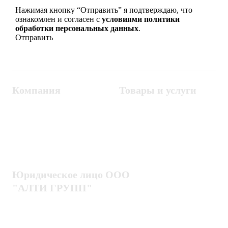
Нажимая кнопку “Отправить” я подтверждаю, что
ознакомлен и согласен с
условиями политики
обработки персональных данных
.
Компания
Товары и услуги
Контакты
Металлодетекторы
Госзакупки
СКУД
Оплата
Интроскопы
Гарантия
Проектирование
Доставка
комплексных систем
Блог
Юридическое лицо ООО
"АЛТИ ГРУПП"
Политика конфиденциальности
Пользовательское соглашение
Публичная оферта