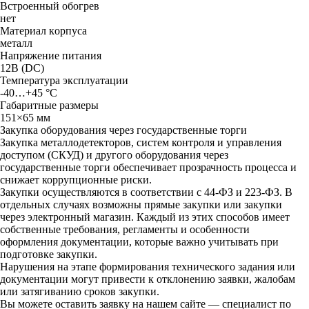
Bcтpoeнный oбoгpeв
нeт
Maтepиaл кopпyca
мeтaлл
Haпpяжeниe питaния
12B (DC)
Teмпepaтypa экcплyaтaции
-40…+45 °C
Гaбapитныe paзмepы
151×65 мм
Закупка оборудования через государственные торги
Закупка металлодетекторов, систем контроля и управления
доступом (СКУД) и другого оборудования через
государственные торги обеспечивает прозрачность процесса и
снижает коррупционные риски.
Закупки осуществляются в соответствии с 44-ФЗ и 223-ФЗ. В
отдельных случаях возможны прямые закупки или закупки
через электронный магазин. Каждый из этих способов имеет
собственные требования, регламенты и особенности
оформления документации, которые важно учитывать при
подготовке закупки.
Нарушения на этапе формирования технического задания или
документации могут привести к отклонению заявки, жалобам
или затягиванию сроков закупки.
Вы можете оставить заявку на нашем сайте — специалист по