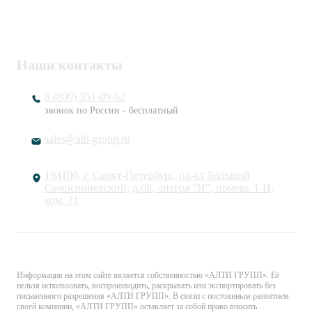
ОГРН
1217800203720
Наши контакты
8 (800) 351-09-62
звонок по России - бесплатный
sales@alti-group.ru
194100, г. Санкт-Петербург, пр-кт Большой
Сампсониевский, д.68, литера "Н", помещ. 1-Н,
ком. 21
© «АЛТИ ГРУПП». Все права защищены.
Информация на этом сайте является собственностью «АЛТИ ГРУПП». Её
нельзя использовать, воспроизводить, раскрывать или экспортировать без
письменного разрешения «АЛТИ ГРУПП». В связи с постоянным развитием
своей компании, «АЛТИ ГРУПП» оставляет за собой право вносить