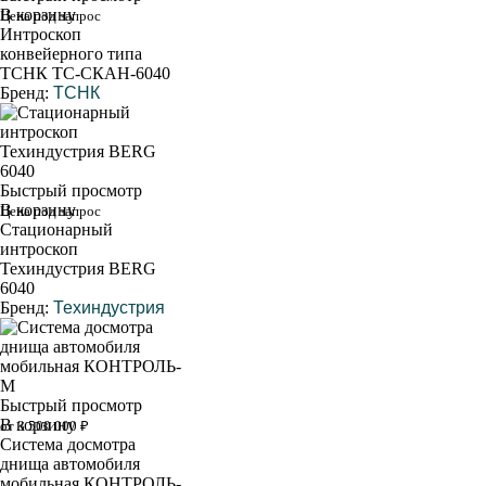
В корзину
Цена под запрос
Интроскоп
конвейерного типа
ТСНК ТС-СКАН-6040
Бренд:
ТСНК
Быстрый просмотр
В корзину
Цена под запрос
Стационарный
интроскоп
Техиндустрия BERG
6040
Бренд:
Техиндустрия
Быстрый просмотр
В корзину
от 3 500 000 ₽
Система досмотра
днища автомобиля
мобильная КОНТРОЛЬ-