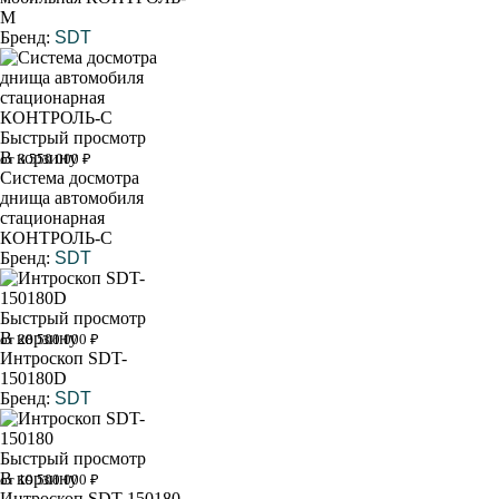
М
Бренд:
SDT
Быстрый просмотр
В корзину
от 3 550 000 ₽
Система досмотра
днища автомобиля
стационарная
КОНТРОЛЬ-С
Бренд:
SDT
Быстрый просмотр
В корзину
от 28 500 000 ₽
Интроскоп SDT-
150180D
Бренд:
SDT
Быстрый просмотр
В корзину
от 19 500 000 ₽
Интроскоп SDT-150180