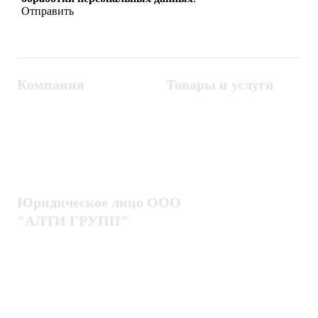
Компания
Товары и услуги
Контакты
Металлодетекторы
Госзакупки
СКУД
Оплата
Интроскопы
Гарантия
Проектирование
Доставка
комплексных систем
Блог
Юридическое лицо ООО
"АЛТИ ГРУПП"
Политика конфиденциальности
Пользовательское соглашение
Публичная оферта
ИНН / КПП
7802920171 / 780201001