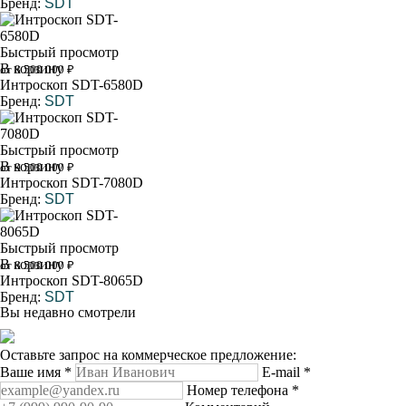
Бренд:
SDT
Быстрый просмотр
В корзину
от 8 500 000 ₽
Интроскоп SDT-6580D
Бренд:
SDT
Быстрый просмотр
В корзину
от 9 500 000 ₽
Интроскоп SDT-7080D
Бренд:
SDT
Быстрый просмотр
В корзину
от 8 500 000 ₽
Интроскоп SDT-8065D
Бренд:
SDT
Вы недавно смотрели
Оставьте запрос на коммерческое предложение:
Ваше имя
*
E-mail
*
Номер телефона
*