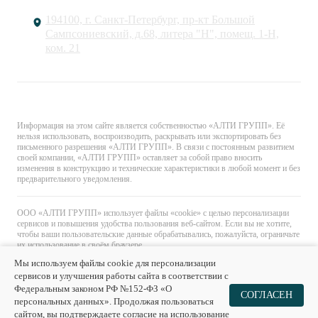
194100, г. Санкт-Петербург, пр-кт Большой
Сампсониевский, д.68, литера "Н", помещ. 1-Н,
ком. 21
© «АЛТИ ГРУПП». Все права защищены.
Информация на этом сайте является собственностью «АЛТИ ГРУПП». Её
нельзя использовать, воспроизводить, раскрывать или экспортировать без
письменного разрешения «АЛТИ ГРУПП». В связи с постоянным развитием
своей компании, «АЛТИ ГРУПП» оставляет за собой право вносить
изменения в конструкцию и технические характеристики в любой момент и без
предварительного уведомления.
ООО «АЛТИ ГРУПП» использует файлы «cookie» с целью персонализации
сервисов и повышения удобства пользования веб-сайтом. Если вы не хотите,
чтобы ваши пользовательские данные обрабатывались, пожалуйста, ограничьте
их использование в своём браузере.
Мы используем файлы cookie для персонализации
сервисов и улучшения работы сайта в соответствии с
Федеральным законом РФ №152-ФЗ «О
0
0
СОГЛАСЕН
персональных данных». Продолжая пользоваться
Главная
Каталог
Избранное
Корзина
сайтом, вы подтверждаете согласие на использование