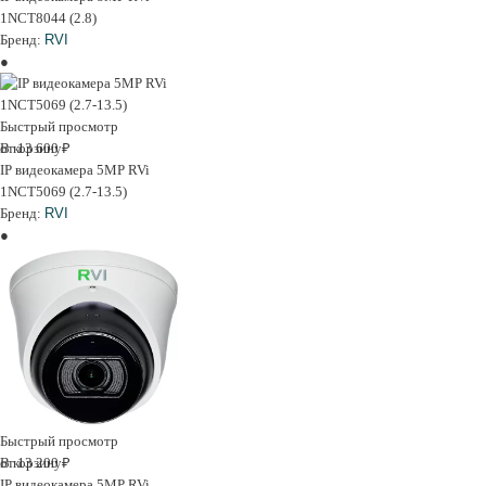
1NCT8044 (2.8)
Бренд:
RVI
Быстрый просмотр
В корзину
от 13 600 ₽
IP видеокамера 5MP RVi
1NCT5069 (2.7-13.5)
Бренд:
RVI
Быстрый просмотр
В корзину
от 13 200 ₽
IP видеокамера 5MP RVi