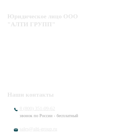
Юридическое лицо ООО
"АЛТИ ГРУПП"
Политика конфиденциальности
Пользовательское соглашение
Публичная оферта
ИНН / КПП
7802920171 / 780201001
ОГРН
1217800203720
Наши контакты
8 (800) 351-09-62
звонок по России - бесплатный
sales@alti-group.ru