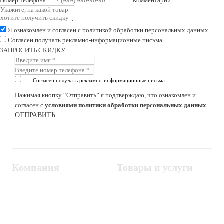
Номер телефона
*
Комментарий
Я ознакомлен и согласен с
политикой обработки персональных данных
Согласен получать рекламно-информационные письма
ЗАПРОСИТЬ СКИДКУ
Согласен получать рекламно-информационные письма
Нажимая кнопку “Отправить” я подтверждаю, что ознакомлен и
согласен с
условиями политики обработки персональных данных
.
Компания
Товары и услуги
Контакты
Металлодетекторы
Госзакупки
СКУД
Оплата
Интроскопы
Гарантия
Проектирование
Доставка
комплексных систем
Блог