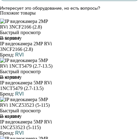
Интересует это оборудование, но есть вопросы?
Похожие товары
Быстрый просмотр
В корзину
от 56 000 ₽
IP видеокамера 2MP RVi
3NCF2166 (2.8)
Бренд:
RVI
Быстрый просмотр
В корзину
от 43 900 ₽
IP видеокамера 5MP RVi
1NCT5479 (2.7-13.5)
Бренд:
RVI
Быстрый просмотр
В корзину
от 41 400 ₽
IP видеокамера 5MP RVi
1NCZ53523 (5-115)
Бренд:
RVI