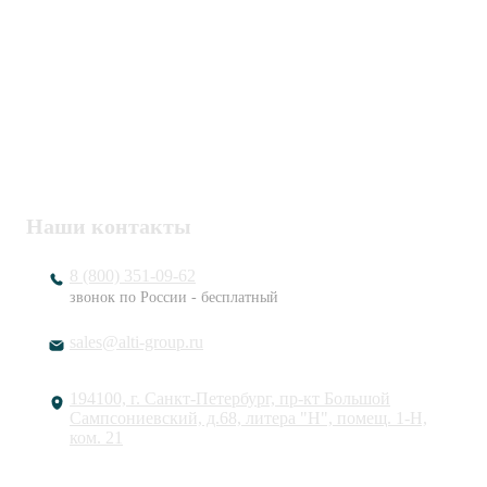
Политика конфиденциальности
Пользовательское соглашение
Публичная оферта
ИНН / КПП
7802920171 / 780201001
ОГРН
1217800203720
Наши контакты
8 (800) 351-09-62
звонок по России - бесплатный
sales@alti-group.ru
194100, г. Санкт-Петербург, пр-кт Большой
Сампсониевский, д.68, литера "Н", помещ. 1-Н,
ком. 21