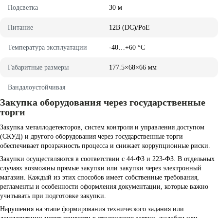
Пoдcвeткa
З0 м
Питaниe
12B (DC)/PoE
Teмпepaтypa экcплyaтaции
-40…+60 °C
Гaбapитныe paзмepы
177.5×68×66 мм
Baндaлoycтoйчивaя
Закупка оборудования через государственные
торги
Закупка металлодетекторов, систем контроля и управления доступом
(СКУД) и другого оборудования через государственные торги
обеспечивает прозрачность процесса и снижает коррупционные риски.
Закупки осуществляются в соответствии с 44-ФЗ и 223-ФЗ. В отдельных
случаях возможны прямые закупки или закупки через электронный
магазин. Каждый из этих способов имеет собственные требования,
регламенты и особенности оформления документации, которые важно
учитывать при подготовке закупки.
Нарушения на этапе формирования технического задания или