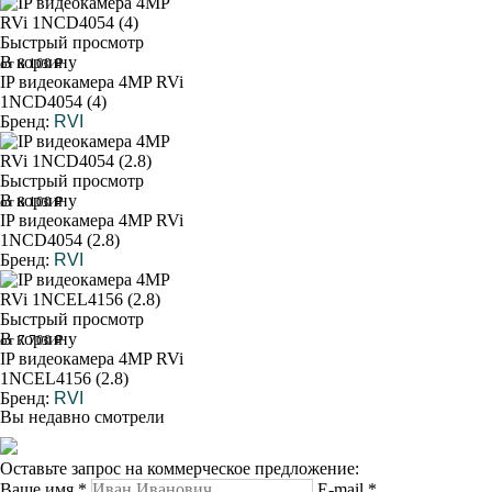
Быстрый просмотр
В корзину
от 8 100 ₽
IP видеокамера 4MP RVi
1NCD4054 (4)
Бренд:
RVI
Быстрый просмотр
В корзину
от 8 100 ₽
IP видеокамера 4MP RVi
1NCD4054 (2.8)
Бренд:
RVI
Быстрый просмотр
В корзину
от 7 700 ₽
IP видеокамера 4MP RVi
1NCEL4156 (2.8)
Бренд:
RVI
Вы недавно смотрели
Оставьте запрос на коммерческое предложение:
Ваше имя
*
E-mail
*