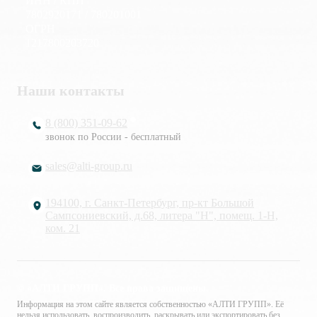
ИНН / КПП
7802920171 / 780201001
ОГРН
1217800203720
Наши контакты
8 (800) 351-09-62
звонок по России - бесплатный
sales@alti-group.ru
194100, г. Санкт-Петербург, пр-кт Большой
Сампсониевский, д.68, литера "Н", помещ. 1-Н,
ком. 21
© «АЛТИ ГРУПП». Все права защищены.
Информация на этом сайте является собственностью «АЛТИ ГРУПП». Её
нельзя использовать, воспроизводить, раскрывать или экспортировать без