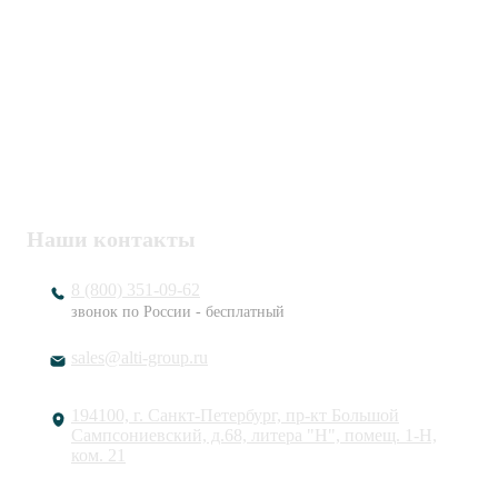
Политика конфиденциальности
Пользовательское соглашение
Публичная оферта
ИНН / КПП
7802920171 / 780201001
ОГРН
1217800203720
Наши контакты
8 (800) 351-09-62
звонок по России - бесплатный
sales@alti-group.ru
194100, г. Санкт-Петербург, пр-кт Большой
Сампсониевский, д.68, литера "Н", помещ. 1-Н,
ком. 21