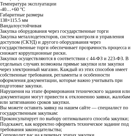
Teмпepaтypa экcплyaтaции
-40…+60 °C
Гaбapитныe paзмepы
1З8×115.5 мм
Baндaлoycтoйчивaя
Закупка оборудования через государственные торги
Закупка металлодетекторов, систем контроля и управления
доступом (СКУД) и другого оборудования через
государственные торги обеспечивает прозрачность процесса и
снижает коррупционные риски.
Закупки осуществляются в соответствии с 44-ФЗ и 223-ФЗ. В
отдельных случаях возможны прямые закупки или закупки
через электронный магазин. Каждый из этих способов имеет
собственные требования, регламенты и особенности
оформления документации, которые важно учитывать при
подготовке закупки.
Нарушения на этапе формирования технического задания или
документации могут привести к отклонению заявки, жалобам
или затягиванию сроков закупки.
Вы можете оставить заявку на нашем сайте — специалист по
государственным закупкам:
Проконсультирует по выбору оптимального способа закупки;
Подскажет, как корректно оформить техническое задание под
требования законодательства;
Сопроводит вас на ключевых этапах закупки.