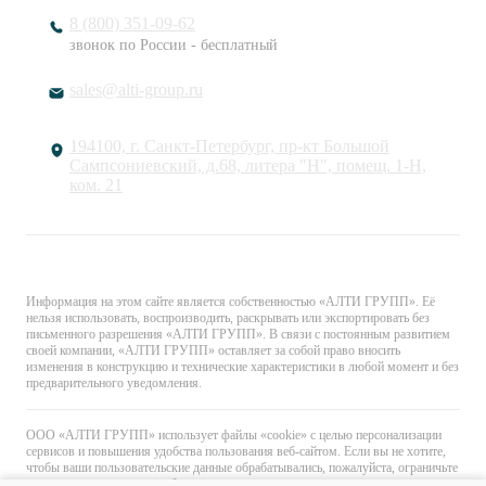
8 (800) 351-09-62
звонок по России - бесплатный
sales@alti-group.ru
194100, г. Санкт-Петербург, пр-кт Большой
Сампсониевский, д.68, литера "Н", помещ. 1-Н,
ком. 21
© «АЛТИ ГРУПП». Все права защищены.
Информация на этом сайте является собственностью «АЛТИ ГРУПП». Её
нельзя использовать, воспроизводить, раскрывать или экспортировать без
письменного разрешения «АЛТИ ГРУПП». В связи с постоянным развитием
своей компании, «АЛТИ ГРУПП» оставляет за собой право вносить
изменения в конструкцию и технические характеристики в любой момент и без
предварительного уведомления.
ООО «АЛТИ ГРУПП» использует файлы «cookie» с целью персонализации
сервисов и повышения удобства пользования веб-сайтом. Если вы не хотите,
чтобы ваши пользовательские данные обрабатывались, пожалуйста, ограничьте
их использование в своём браузере.