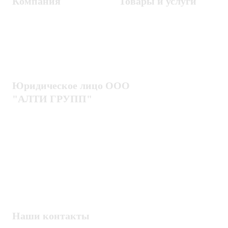
Компания
Товары и услуги
Контакты
Металлодетекторы
Госзакупки
СКУД
Оплата
Интроскопы
Гарантия
Проектирование
Доставка
комплексных систем
Блог
Юридическое лицо ООО
"АЛТИ ГРУПП"
Политика конфиденциальности
Пользовательское соглашение
Публичная оферта
ИНН / КПП
7802920171 / 780201001
ОГРН
1217800203720
Наши контакты