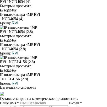
Быстрый просмотр
В корзину
от 8 100 ₽
IP видеокамера 4MP RVi
1NCD4054 (4)
Бренд:
RVI
Быстрый просмотр
В корзину
от 8 100 ₽
IP видеокамера 4MP RVi
1NCD4054 (2.8)
Бренд:
RVI
Быстрый просмотр
В корзину
от 7 700 ₽
IP видеокамера 4MP RVi
1NCEL4156 (2.8)
Бренд:
RVI
Вы недавно смотрели
Оставьте запрос на коммерческое предложение:
Ваше имя
*
E-mail
*