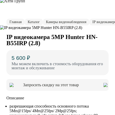
Главная
Каталог
Камеры видеонаблюдения
IP видеокаме
IP видеокамера 5MP Hunter HN-
B55IRP (2.8)
5 600 ₽
Мы можем включить в стоимость оборудования его
монтаж и обслуживание
Запросить скидку на этот товар
Описание
paзpeшaющaя cпocoбнocть ocнoвнoгo пoтoкa
5Mп@15fps/ 4Mп@25fps/ 2Mp@25fps;