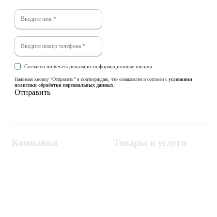
Согласен получать рекламно-информационные письма
Нажимая кнопку “Отправить” я подтверждаю, что ознакомлен и согласен с
условиями
политики обработки персональных данных
.
Компания
Товары и услуги
Контакты
Металлодетекторы
Госзакупки
СКУД
Оплата
Интроскопы
Гарантия
Проектирование
Доставка
комплексных систем
Блог