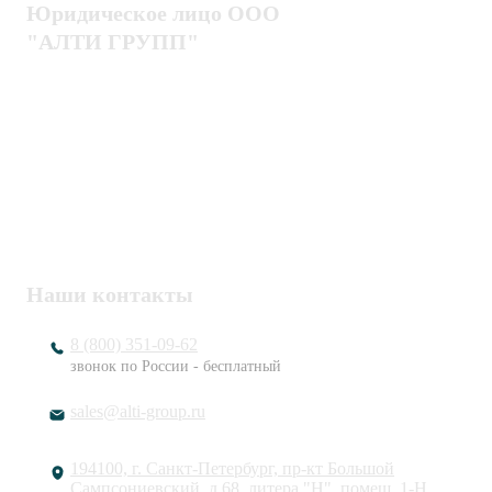
Юридическое лицо ООО
"АЛТИ ГРУПП"
Политика конфиденциальности
Пользовательское соглашение
Публичная оферта
ИНН / КПП
7802920171 / 780201001
ОГРН
1217800203720
Наши контакты
8 (800) 351-09-62
звонок по России - бесплатный
sales@alti-group.ru
194100, г. Санкт-Петербург, пр-кт Большой
Сампсониевский, д.68, литера "Н", помещ. 1-Н,