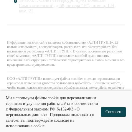
194100, г. Санкт-Петербург, пр-кт Большой
Сампсониевский, д.68, литера "Н", помещ. 1-Н,
ком. 21
© «АЛТИ ГРУПП». Все права защищены.
Информация на этом сайте является собственностью «АЛТИ ГРУПП». Её
нельзя использовать, воспроизводить, раскрывать или экспортировать без
письменного разрешения «АЛТИ ГРУПП». В связи с постоянным развитием
своей компании, «АЛТИ ГРУПП» оставляет за собой право вносить
изменения в конструкцию и технические характеристики в любой момент и без
предварительного уведомления.
ООО «АЛТИ ГРУПП» использует файлы «cookie» с целью персонализации
сервисов и повышения удобства пользования веб-сайтом. Если вы не хотите,
чтобы ваши пользовательские данные обрабатывались, пожалуйста, ограничьте
их использование в своём браузере.
Мы используем файлы cookie для персонализации
сервисов и улучшения работы сайта в соответствии
с Федеральным законом РФ №152-ФЗ «О
0
0
Согласен
персональных данных». Продолжая пользоваться
сайтом, вы подтверждаете согласие на
Главная
Каталог
Избранное
Корзина
использование cookie.