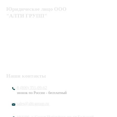
Юридическое лицо ООО
"АЛТИ ГРУПП"
Политика конфиденциальности
Пользовательское соглашение
Публичная оферта
ИНН / КПП
7802920171 / 780201001
ОГРН
1217800203720
Наши контакты
8 (800) 351-09-62
звонок по России - бесплатный
sales@alti-group.ru