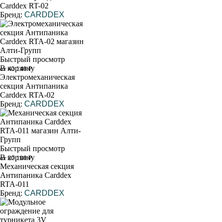
Carddex RT-02
Бренд:
CARDDEX
Быстрый просмотр
В корзину
от 42 140 ₽
Электромеханическая
секция Антипаника
Carddex RTA-02
Бренд:
CARDDEX
Быстрый просмотр
В корзину
от 27 100 ₽
Механическая секция
Антипаника Carddex
RTA-011
Бренд:
CARDDEX