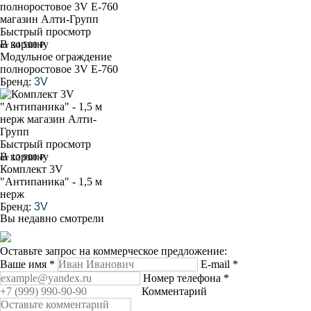
Быстрый просмотр
В корзину
от 34 500 ₽
Модульное ограждение
полноростовое 3V E-760
Бренд:
3V
Быстрый просмотр
В корзину
от 12 900 ₽
Комплект 3V
"Антипаника" - 1,5 м
нерж
Бренд:
3V
Вы недавно смотрели
Оставьте запрос на коммерческое предложение:
Ваше имя
*
E-mail
*
Номер телефона
*
Комментарий