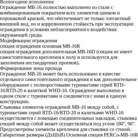
Всепогодное исполнение
Ограждение МВ-16 полностью выполнено из стали с
комбинированным покрытием всех элементов цинком и
порошковой краской, что обеспечивает не только элегантный
внешний вид, но и коррозионную стойкость при эксплуатации
ограждения в условиях неблагоприятного воздействия
окружающей среды.
Модификации ограждения
секция ограждения основная MB-16R
секция ограждения дополнительная MB-16D (секция не имеет
самостоятельного крепления к полу и используется для
заполнения нестандартных проемов).
Формирование зоны прохода
Ограждение МВ-16 может быть использовано в качестве
отдельного самостоятельного ограждения и как дополнительное
оборудование с полноростовыми турникетами серий RTD-
16/RTD-20 и калиткой WHD-16. Ограждение выполнено в
одном стиле с турникетами и соединяется с ними в единую
конструкцию.
Стыковка элементов ограждений MB-16 между собой, с
турникетами серий RTD-16/RTD-20 и калитками WHD-16
осуществляется с помощью соединительных накладок, стыковка
секций между собой может осуществляться под углом 180°, 90°.
Предусмотрены элементы крепления для стыковки со стеной.
Габаритные размеры (ДхШхВ) Основная секция PERCo-MB-16R