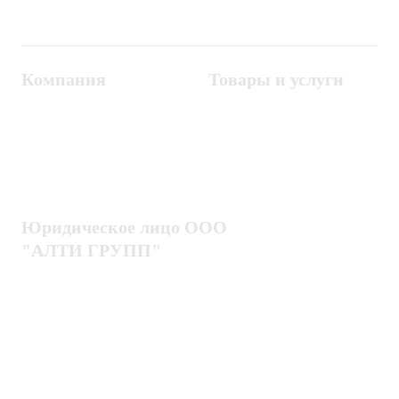
Компания
Товары и услуги
Контакты
Металлодетекторы
Госзакупки
СКУД
Оплата
Интроскопы
Гарантия
Проектирование
Доставка
комплексных систем
Блог
Юридическое лицо ООО
"АЛТИ ГРУПП"
Политика конфиденциальности
Пользовательское соглашение
Публичная оферта
ИНН / КПП
7802920171 / 780201001
ОГРН
1217800203720