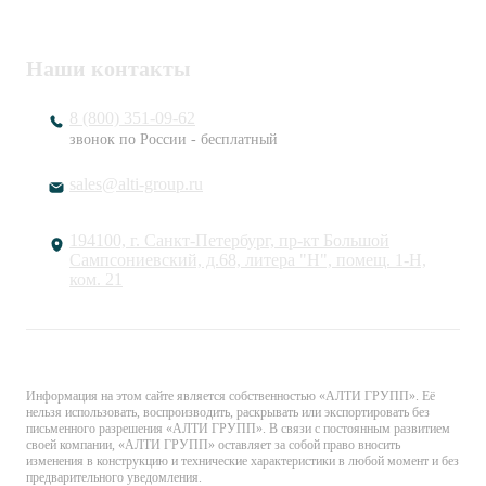
Наши контакты
8 (800) 351-09-62
звонок по России - бесплатный
sales@alti-group.ru
194100, г. Санкт-Петербург, пр-кт Большой
Сампсониевский, д.68, литера "Н", помещ. 1-Н,
ком. 21
© «АЛТИ ГРУПП». Все права защищены.
Информация на этом сайте является собственностью «АЛТИ ГРУПП». Её
нельзя использовать, воспроизводить, раскрывать или экспортировать без
письменного разрешения «АЛТИ ГРУПП». В связи с постоянным развитием
своей компании, «АЛТИ ГРУПП» оставляет за собой право вносить
изменения в конструкцию и технические характеристики в любой момент и без
предварительного уведомления.