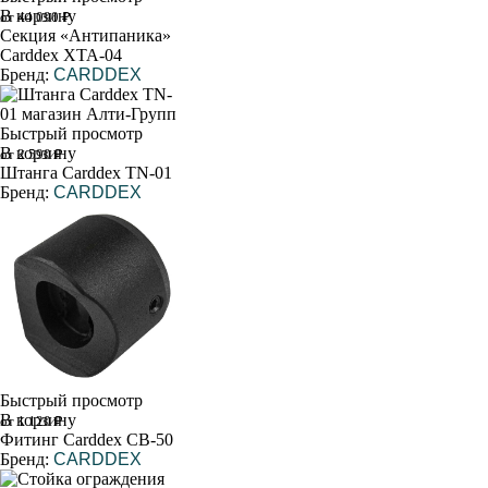
В корзину
от 44 090 ₽
Секция «Антипаника»
Carddex XTA-04
Бренд:
CARDDEX
Быстрый просмотр
В корзину
от 2 590 ₽
Штанга Carddex TN-01
Бренд:
CARDDEX
Быстрый просмотр
В корзину
от 1 120 ₽
Фитинг Carddex CB-50
Бренд:
CARDDEX