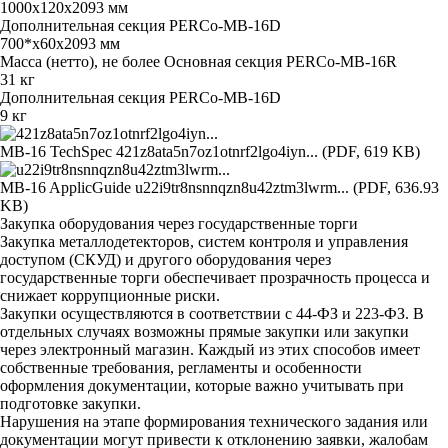
1000х120х2093 мм
Дополнительная секция PERCo-MB-16D
700*х60x2093 мм
Масса (нетто), не более Основная секция PERCo-MB-16R
31 кг
Дополнительная секция PERCo-MB-16D
9 кг
MB-16 TechSpec
421z8ata5n7oz1otnrf2lgo4iyn... (PDF, 619 KB)
MB-16 ApplicGuide
u22i9tr8nsnnqzn8u42ztm3lwrm... (PDF, 636.93
KB)
Закупка оборудования через государственные торги
Закупка металлодетекторов, систем контроля и управления
доступом (СКУД) и другого оборудования через
государственные торги обеспечивает прозрачность процесса и
снижает коррупционные риски.
Закупки осуществляются в соответствии с 44-ФЗ и 223-ФЗ. В
отдельных случаях возможны прямые закупки или закупки
через электронный магазин. Каждый из этих способов имеет
собственные требования, регламенты и особенности
оформления документации, которые важно учитывать при
подготовке закупки.
Нарушения на этапе формирования технического задания или
документации могут привести к отклонению заявки, жалобам