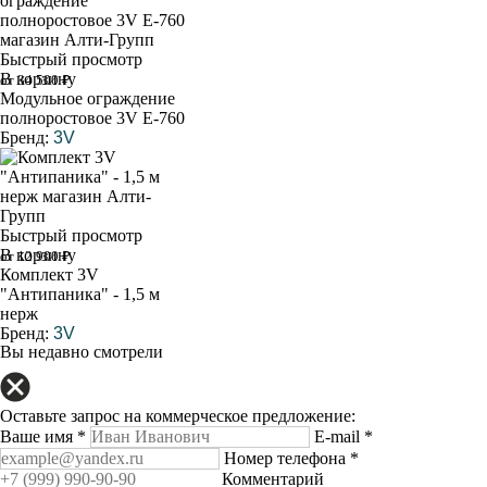
Быстрый просмотр
В корзину
от 34 500 ₽
Модульное ограждение
полноростовое 3V E-760
Бренд:
3V
Быстрый просмотр
В корзину
от 12 900 ₽
Комплект 3V
"Антипаника" - 1,5 м
нерж
Бренд:
3V
Вы недавно смотрели
Оставьте запрос на коммерческое предложение:
Ваше имя
*
E-mail
*
Номер телефона
*
Комментарий