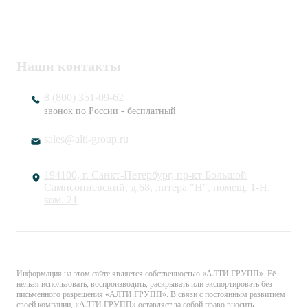
ОГРН
1217800203720
Наши контакты
8 (800) 351-09-62
звонок по России - бесплатный
sales@alti-group.ru
194100, г. Санкт-Петербург, пр-кт Большой
Сампсониевский, д.68, литера "Н", помещ. 1-Н,
ком. 21
© «АЛТИ ГРУПП». Все права защищены.
Информация на этом сайте является собственностью «АЛТИ ГРУПП». Её
нельзя использовать, воспроизводить, раскрывать или экспортировать без
письменного разрешения «АЛТИ ГРУПП». В связи с постоянным развитием
своей компании, «АЛТИ ГРУПП» оставляет за собой право вносить