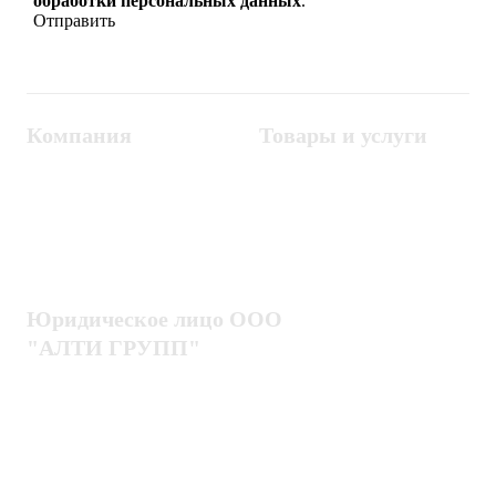
обработки персональных данных
.
Компания
Товары и услуги
Контакты
Металлодетекторы
Госзакупки
СКУД
Оплата
Интроскопы
Гарантия
Проектирование
Доставка
комплексных систем
Блог
Юридическое лицо ООО
"АЛТИ ГРУПП"
Политика конфиденциальности
Пользовательское соглашение
Публичная оферта
ИНН / КПП
7802920171 / 780201001