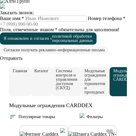
Заказать звонок:
Ваше имя
*
Номер телефона
*
Поля, отмеченные знаком
*
обязательны для заполнения!
политикой обработки
Я ознакомлен и согласен с
персональных данных
Согласен получать рекламно-информационные письма
Отправить
Главная
Каталог
Системы
Модульные
Модульные
контроля и
ограждения
ограждения
управления
для
CARDDEX
доступом
турникетов
(СКУД)
и
проходных
Модульные ограждения CARDDEX
Популярные товары
Фильтры