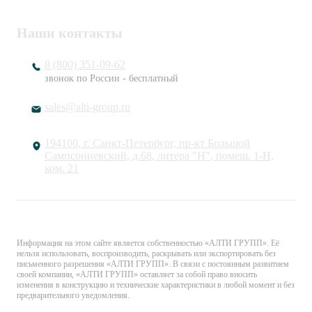
Наши контакты
8 (800) 351-09-62
звонок по России - бесплатный
sales@alti-group.ru
194100, г. Санкт-Петербург, пр-кт Большой
Сампсониевский, д.68, литера "Н", помещ. 1-Н,
ком. 21
© «АЛТИ ГРУПП». Все права защищены.
Информация на этом сайте является собственностью «АЛТИ ГРУПП». Её
нельзя использовать, воспроизводить, раскрывать или экспортировать без
письменного разрешения «АЛТИ ГРУПП». В связи с постоянным развитием
своей компании, «АЛТИ ГРУПП» оставляет за собой право вносить
изменения в конструкцию и технические характеристики в любой момент и без
предварительного уведомления.