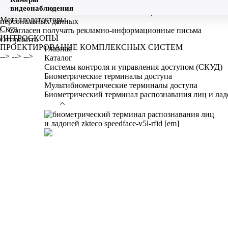
Поля, отмеченные знаком
*
обязательны для заполнения!
Я ознакомлен и согласен с
политикой обработки
Металлодетекторы
персональных данных
Скуд
Согласен получать рекламно-информационные письма
ИНТРОСКОПЫ
Отправить
ПРОЕКТИРОВАНИЕ КОМПЛЕКСНЫХ СИСТЕМ
Главная
-->
-->
-->
Каталог
Системы контроля и управления доступом (СКУД)
Биометрические терминалы доступа
Мультибиометрические терминалы доступа
Биометрический терминал распознавания лиц и ла