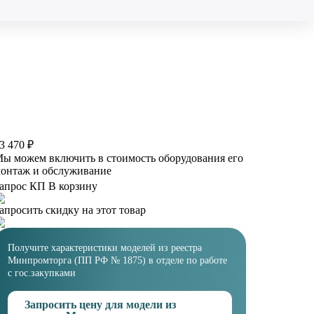
3 470 ₽
ы можем включить в стоимость оборудования его
онтаж и обслуживание
апрос КП
В корзину
апросить скидку на этот товар
Получите характеристики моделей из реестра
Минпромторга (ПП РФ № 1875) в отделе по работе
с гос.закупками
Запросить цену для модели из