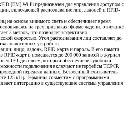
ID [EM] Wi-Fi предназначен для управления доступом с
ции, включающей распознавание лиц, ладоней и RFID-
иц на основе видимого света и обеспечивает время
 основываясь на трех признаках: форме ладони, отпечатке
ает 3 метров, что позволяет эффективно
окой скоростью. Угол распознавания лиц составляет до
тва аналогичных устройств.
ии: лицо, ладонь, RFID-карта и пароль. В его памяти
ов RFID-карт и помещается до 200 000 записей в журнал
ным TFT-дисплеем, который обеспечивает удобный
озможности подключения включают интерфейсы TCP/IP,
беспроводной передачи данных. Встроенный считыватель
оте 125 кГц. Терминал совместим с программными
ечивает интеграцию в существующие системы управления