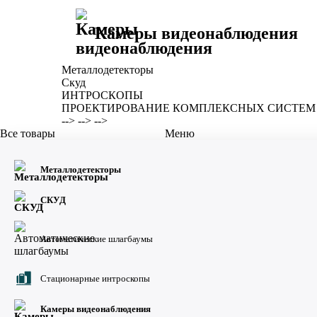
Камеры видеонаблюдения
Металлодетекторы
Скуд
ИНТРОСКОПЫ
ПРОЕКТИРОВАНИЕ КОМПЛЕКСНЫХ СИСТЕМ
-->
-->
-->
Все товары
Меню
Металлодетекторы
Металлодетекторы
Скуд
ИНТРОСКОПЫ
ПРОЕКТИРОВАНИЕ КОМП
СКУД
Автоматические шлагбаумы
Стационарные интроскопы
Заказать звонок:
Ваше имя
*
Номер телефона
*
Камеры видеонаблюдения