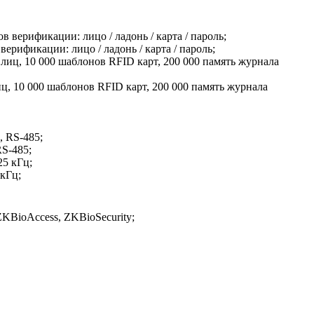
ерификации: лицо / ладонь / карта / пароль;
ц, 10 000 шаблонов RFID карт, 200 000 память журнала
RS-485;
кГц;
BioAccess, ZKBioSecurity;