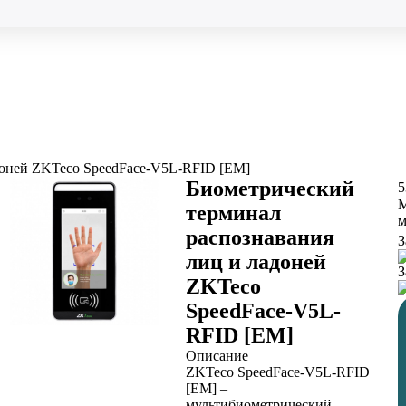
доней ZKTeco SpeedFace-V5L-RFID [EM]
Биометрический
5
М
терминал
м
распознавания
З
лиц и ладоней
З
ZKTeco
SpeedFace-V5L-
RFID [EM]
Описание
ZKTeco SpeedFace-V5L-RFID
[EM] –
мультибиометрический