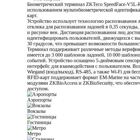
Биометрический терминал ZKTeco SpeedFace-V5L-RF
использованием мультибиометрической идентифика
карт.
Устройство использует технологию распознавания л
отклика для распознавания ладоней в 0,35 секунды,
и рисунке вен. Дистанция распознавания лиц достиг
идентифицировать пользователей, движущихся с выс
30 градусов, что превышает возможности большинс
Терминал поддерживает различные методы верификац
имеется до 3 000 шаблонов ладоней, 10 000 шаблон
событий. Устройство оснащено 5-дюймовым сенсор
интерфейс для взаимодействия с пользователем. В
Wiegand (вход/выход), RS-485, а также Wi-Fi для 
RFID-карт поддерживает формат EM-Marine на част
модулями ZKBioAccess и ZKBioSecurity, что обесп
доступом.
Аэропорты
Вокзалы
Гостиницы
Метро