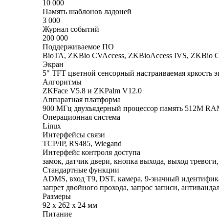
10 000
Память шаблонов ладоней
3 000
Журнал событий
200 000
Поддерживаемое ПО
BioTA, ZKBio CVAccess, ZKBioAccess IVS, ZKBio CV
Экран
5" TFT цветной сенсорный настраиваемая яркость э
Алгоритмы
ZKFace V5.8 и ZKPalm V12.0
Аппаратная платформа
900 МГц двухъядерный процессор память 512M R
Операционная система
Linux
Интерфейсы связи
TCP/IP, RS485, Wiegand
Интерфейс контроля доступа
замок, датчик двери, кнопка выхода, выход тревог
Стандартные функции
ADMS, вход T9, DST, камера, 9-значный идентифика
запрет двойного прохода, запрос записи, антиван
Размеры
92 х 262 х 24 мм
Питание