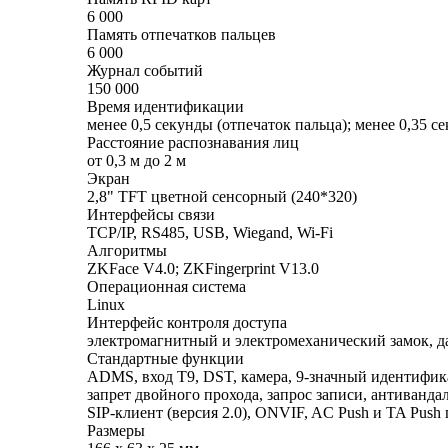
6 000
Память отпечатков пальцев
6 000
Журнал событий
150 000
Время идентификации
менее 0,5 секунды (отпечаток пальца); менее 0,35 
Расстояние распознавания лиц
от 0,3 м до 2 м
Экран
2,8" TFT цветной сенсорный (240*320)
Интерфейсы связи
TCP/IP, RS485, USB, Wiegand, Wi-Fi
Алгоритмы
ZKFace V4.0; ZKFingerprint V13.0
Операционная система
Linux
Интерфейс контроля доступа
электромагнитный и электромеханический замок, д
Стандартные функции
ADMS, вход T9, DST, камера, 9-значный идентифика
запрет двойного прохода, запрос записи, антиванд
SIP-клиент (версия 2.0), ONVIF, AC Push и TA Push 
Размеры