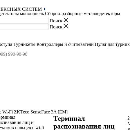
ЛЕКСНЫХ СИСТЕМ
етекторы монопанель
Сборно-разборные металлодетекторы
оступа
Турникеты
Контроллеры и считыватели
Пульт для турник
с Wi-Fi ZKTeco SenseFace 3A [EM]
Терминал
2
М
распознавания лиц
м