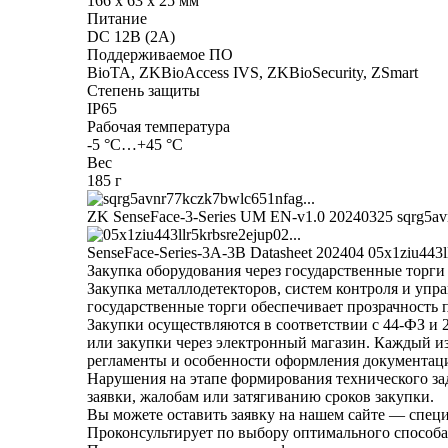
166 x 63 x 25 мм
Питание
DC 12В (2A)
Поддерживаемое ПО
BioTA, ZKBioAccess IVS, ZKBioSecurity, ZSmart
Степень защиты
IP65
Рабочая температура
-5 °C…+45 °C
Вес
185 г
ZK SenseFace-3-Series UM EN-v1.0 20240325
sqrg5av
SenseFace-Series-3A-3B Datasheet 202404
05x1ziu443l
Закупка оборудования через государственные торги
Закупка металлодетекторов, систем контроля и упр
государственные торги обеспечивает прозрачность 
Закупки осуществляются в соответствии с 44-ФЗ и
или закупки через электронный магазин. Каждый из
регламенты и особенности оформления документаци
Нарушения на этапе формирования технического за
заявки, жалобам или затягиванию сроков закупки.
Вы можете оставить заявку на нашем сайте — спец
Проконсультирует по выбору оптимального способа