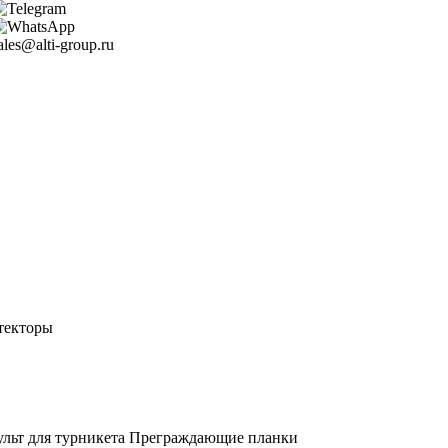
ales@alti-group.ru
текторы
льт для турникета
Преграждающие планки