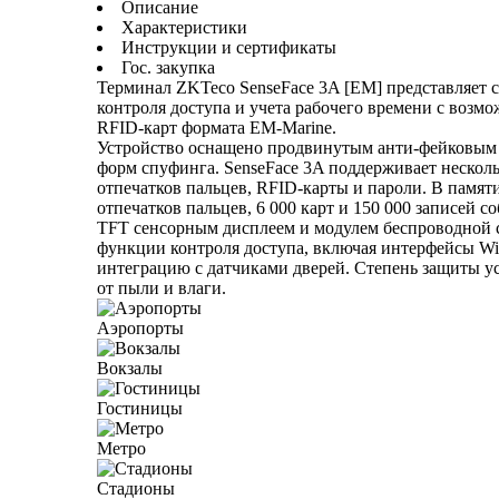
Описание
Характеристики
Инструкции и сертификаты
Гос. закупка
Терминал ZKTeco SenseFace 3A [EM] представляет с
контроля доступа и учета рабочего времени с возм
RFID-карт формата EM-Marine.
Устройство оснащено продвинутым анти-фейковым 
форм спуфинга. SenseFace 3A поддерживает несколь
отпечатков пальцев, RFID-карты и пароли. В памяти
отпечатков пальцев, 6 000 карт и 150 000 записей
TFT сенсорным дисплеем и модулем беспроводной 
функции контроля доступа, включая интерфейсы Wi
интеграцию с датчиками дверей. Степень защиты уст
от пыли и влаги.
Аэропорты
Вокзалы
Гостиницы
Метро
Стадионы