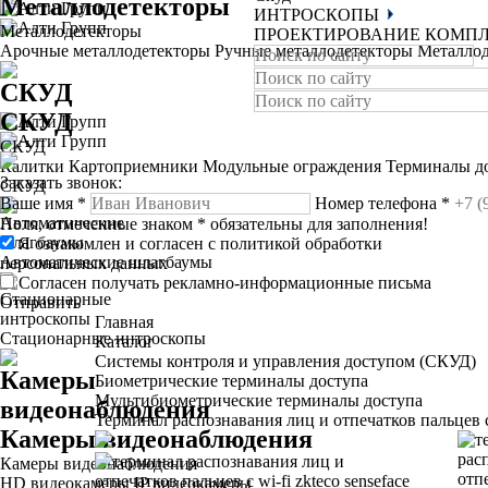
Металлодетекторы
ИНТРОСКОПЫ
Металлодетекторы
ПРОЕКТИРОВАНИЕ КОМП
Арочные металлодетекторы
Ручные металлодетекторы
Металлод
СКУД
СКУД
Калитки
Картоприемники
Модульные ограждения
Терминалы д
Заказать звонок:
СКУД
Ваше имя
*
Номер телефона
*
Поля, отмеченные знаком
*
обязательны для заполнения!
Я ознакомлен и согласен с
политикой обработки
Автоматические шлагбаумы
персональных данных
Согласен получать рекламно-информационные письма
Отправить
Главная
Стационарные интроскопы
Каталог
Системы контроля и управления доступом (СКУД)
Биометрические терминалы доступа
Мультибиометрические терминалы доступа
Терминал распознавания лиц и отпечатков пальцев 
Камеры видеонаблюдения
Камеры видеонаблюдения
HD видеокамеры
IP видеокамеры