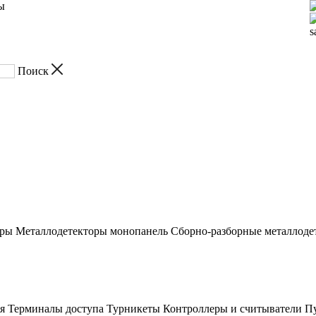
ы
s
оры
Металлодетекторы монопанель
Сборно-разборные металлоде
я
Терминалы доступа
Турникеты
Контроллеры и считыватели
Пу