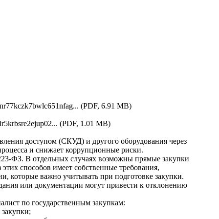
nr77kczk7bwlc651nfag... (PDF, 6.91 MB)
lr5krbsre2ejup02... (PDF, 1.01 MB)
авления доступом (СКУД) и другого оборудования через
процесса и снижает коррупционные риски.
 223-ФЗ. В отдельных случаях возможны прямые закупки
 этих способов имеет собственные требования,
и, которые важно учитывать при подготовке закупки.
дания или документации могут привести к отклонению
иалист по государственным закупкам:
 закупки;