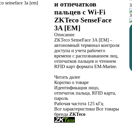
и отпечатков
З
пальцев с Wi-Fi
З
ZKTeco SenseFace
3A [EM]
Описание
ZKTeco SenseFace 3A [EM] –
автономный терминал контроля
доступа и учета рабочего
времени c распознаванием лиц,
отпечатков пальцев и чтением
RFID карт формата EM-Marine.
Читать далее
Коротко о товаре
Идентификация
лицо,
отпечаток пальца, RFID карта,
пароль
Рабочая частота
125 кГц
Все характеристики
Все товары
бренда
ZKTeco