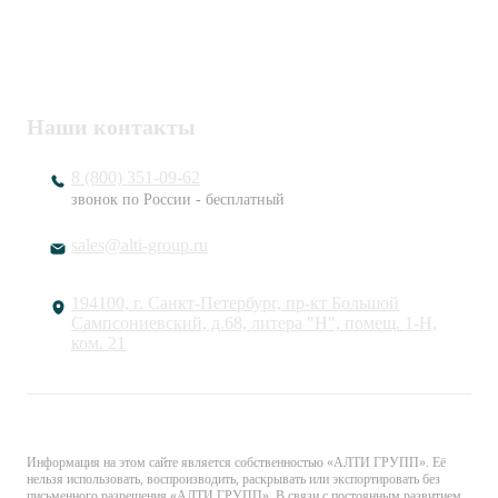
7802920171 / 780201001
ОГРН
1217800203720
Наши контакты
8 (800) 351-09-62
звонок по России - бесплатный
sales@alti-group.ru
194100, г. Санкт-Петербург, пр-кт Большой
Сампсониевский, д.68, литера "Н", помещ. 1-Н,
ком. 21
© «АЛТИ ГРУПП». Все права защищены.
Информация на этом сайте является собственностью «АЛТИ ГРУПП». Её
нельзя использовать, воспроизводить, раскрывать или экспортировать без
письменного разрешения «АЛТИ ГРУПП». В связи с постоянным развитием