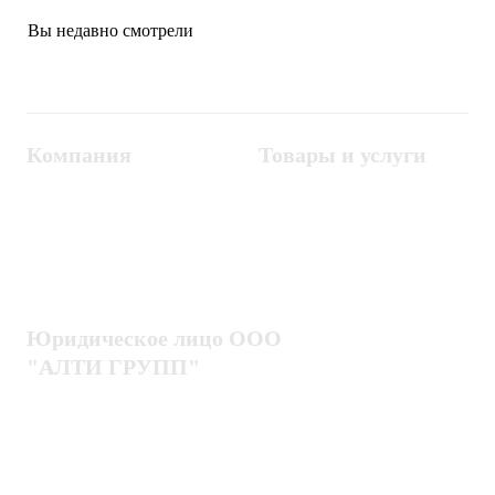
Вы недавно смотрели
Компания
Товары и услуги
Контакты
Металлодетекторы
Госзакупки
СКУД
Оплата
Интроскопы
Гарантия
Проектирование
Доставка
комплексных систем
Блог
Юридическое лицо ООО
"АЛТИ ГРУПП"
Политика конфиденциальности
Пользовательское соглашение
Публичная оферта
ИНН / КПП