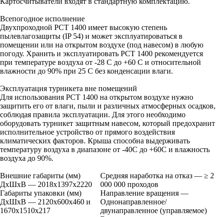
Картосчитыватели входят в стандартную комплектацию.
Всепогодное исполнение
Двухпроходной РСТ 1400 имеет высокую степень
пылевлагозащиты (IP 54) и может эксплуатироваться в
помещении или на открытом воздухе (под навесом) в любую
погоду. Хранить и эксплуатировать РСТ 1400 рекомендуется
при температуре воздуха от -28 С до +60 С и относительной
влажности до 90% при 25 С без конденсации влаги.
Эксплуатация турникета вне помещений
Для использования РСТ 1400 на открытом воздухе нужно
защитить его от влаги, пыли и различных атмосферных осадков,
соблюдая правила эксплуатации. Для этого необходимо
оборудовать турникет защитным навесом, который предохранит
исполнительное устройство от прямого воздействия
климатических факторов. Крыша способна выдерживать
температуру воздуха в диапазоне от -40С до +60С и влажность
воздуха до 90%.
Внешние габариты (мм)
Средняя наработка на отказ — ≥ 2
ДхШхВ — 2018х1397х2220
000 000 проходов
Габариты упаковки (мм)
Направление вращения —
ДхШхВ — 2120х600х460 и
Однонаправленное/
1670х1510х217
двунаправленное (управляемое)