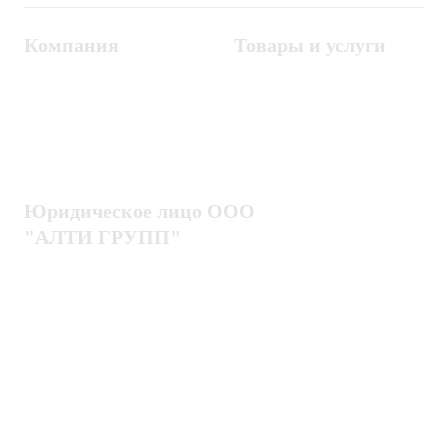
Компания
Товары и услуги
Контакты
Металлодетекторы
Госзакупки
СКУД
Оплата
Интроскопы
Гарантия
Проектирование
Доставка
комплексных систем
Блог
Юридическое лицо ООО
"АЛТИ ГРУПП"
Политика конфиденциальности
Пользовательское соглашение
Публичная оферта
ИНН / КПП
7802920171 / 780201001
ОГРН
1217800203720