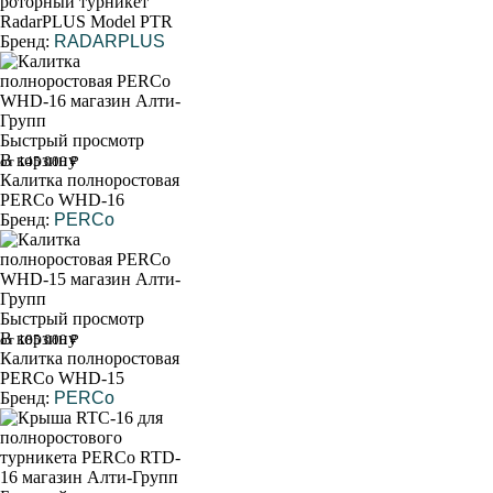
роторный турникет
RadarPLUS Model PTR
Бренд:
RADARPLUS
Быстрый просмотр
В корзину
от 145 000 ₽
Калитка полноростовая
PERCo WHD-16
Бренд:
PERCo
Быстрый просмотр
В корзину
от 185 000 ₽
Калитка полноростовая
PERCo WHD-15
Бренд:
PERCo