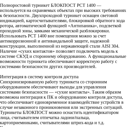
Полноростовой турникет БЛОКПОСТ РСТ 1400 —
используется на охраняемых объектах при высоких требованиях
к безопасности. Двухпроходной турникет оснащен световой
индикацией, картосчитывателями, блокировкой обратного хода
ротора, автоматической функцией «Антипаника», подсветкой
проходной зоны, замками механической разблокировки.
Использовать РСТ 1400 вне помещения можно за счет
антикоррозионной и антивандальной защите, надежной
конструкции, выполненной из нержавеющей стали AISI 304.
Наличие «сухих контактов» позволяет подключить модель к
системе СКУД и стороннему оборудованию. А функциональные
возможности турникета обеспечивают корректную работу с
системами безопасности других производителей.
Интеграция в систему контроля доступа
Синхронизированную работу турникета со сторонним
оборудованием обеспечивают выходы для управления
системами безопасности — «сухие контакты». Таким образом
возможна интеграция к ПК и оборудованию контроля доступа,
что обеспечивает единовременное взаимодействие устройств в
случае незаконного проникновения или экстренных ситуаций.
Турникеты БЛОКПОСТ можно оснастить идентификатором
лица, считывателем отпечатка ладони/пальца,
картоприемниками, считывателями штрих-кода и т.д.