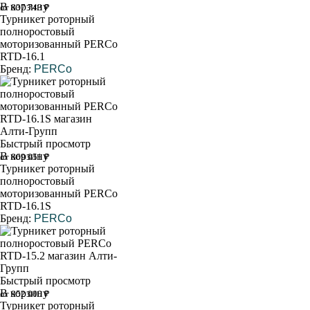
В корзину
от 837 743 ₽
Турникет роторный
полноростовый
моторизованный PERCo
RTD-16.1
Бренд:
PERCo
Быстрый просмотр
В корзину
от 869 051 ₽
Турникет роторный
полноростовый
моторизованный PERCo
RTD-16.1S
Бренд:
PERCo
Быстрый просмотр
В корзину
от 952 000 ₽
Турникет роторный