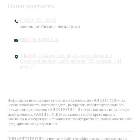
Наши контакты
8 (800) 351-09-62
звонок по России - бесплатный
sales@alti-group.ru
194100, г. Санкт-Петербург, пр-кт Большой
Сампсониевский, д.68, литера "Н", помещ. 1-Н,
ком. 21
© «АЛТИ ГРУПП». Все права защищены.
Информация на этом сайте является собственностью «АЛТИ ГРУПП». Её
нельзя использовать, воспроизводить, раскрывать или экспортировать без
письменного разрешения «АЛТИ ГРУПП». В связи с постоянным развитием
своей компании, «АЛТИ ГРУПП» оставляет за собой право вносить
изменения в конструкцию и технические характеристики в любой момент и без
предварительного уведомления.
ООО «АЛТИ ГРУПП» использует файлы «cookie» с целью персонализации