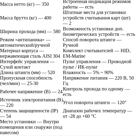
Встроенная индикация режимов
Масса нетто (кг) — 350
работы — есть
Штатные места для установки
Масса брутто (кг) — 400
устройств считывания карт (шт)
— 2
Возможность установки доп.
Ширина прохода (мм) — 580
биометрических устройств — есть
Режим «антипаника» —
Способ поворота штанги —
автоматический/ручной
Ручной
Материал корпуса —
Комплект считывателей — HID,
нержавеющая сталь AISI 304
EМ-Marine
Интерфейс управления —
Пульт управления — Проводной
Сухой контакт
пульт / ИК-пульт
Длина штанги (мм) — 520
Влажность — 5% ~ 90%
Пропускная способность
Напряжение питания — 220 В, 50
(чел/мин) — 25-30
Гц
Контроль прохода по одному —
Рабочее напряжение (В) — 24
есть
Источник электропитания (В)
Угол поворота штанги — 120°
— 220
Степень защищенности (IP)
Диапазон рабочих температур —
— 54
от -28 до +60 °C
Место установки — Внутри
помещения или снаружи (под
навесом)