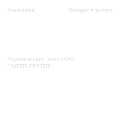
Компания
Товары и услуги
Контакты
Металлодетекторы
Госзакупки
СКУД
Оплата
Интроскопы
Гарантия
Проектирование
Доставка
комплексных систем
Блог
Юридическое лицо ООО
"АЛТИ ГРУПП"
Политика конфиденциальности
Пользовательское соглашение
Публичная оферта
ИНН / КПП
7802920171 / 780201001
ОГРН
1217800203720