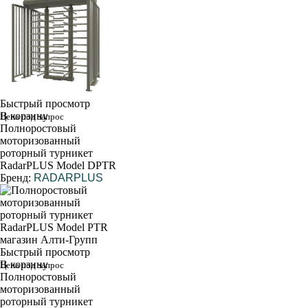
Быстрый просмотр
В корзину
Цена под запрос
Полноростовый
моторизованный
роторный турникет
RadarPLUS Model DPTR
Бренд:
RADARPLUS
Быстрый просмотр
В корзину
Цена под запрос
Полноростовый
моторизованный
роторный турникет