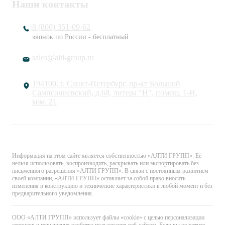
Наши контакты
8 (800) 351-09-62
звонок по России - бесплатный
sales@alti-group.ru
194100, г. Санкт-Петербург, пр-кт Большой
Сампсониевский, д.68, литера "Н", помещ. 1-Н,
ком. 21
© «АЛТИ ГРУПП». Все права защищены.
Информация на этом сайте является собственностью «АЛТИ ГРУПП». Её
нельзя использовать, воспроизводить, раскрывать или экспортировать без
письменного разрешения «АЛТИ ГРУПП». В связи с постоянным развитием
своей компании, «АЛТИ ГРУПП» оставляет за собой право вносить
изменения в конструкцию и технические характеристики в любой момент и без
предварительного уведомления.
ООО «АЛТИ ГРУПП» использует файлы «cookie» с целью персонализации
сервисов и повышения удобства пользования веб-сайтом. Если вы не хотите,