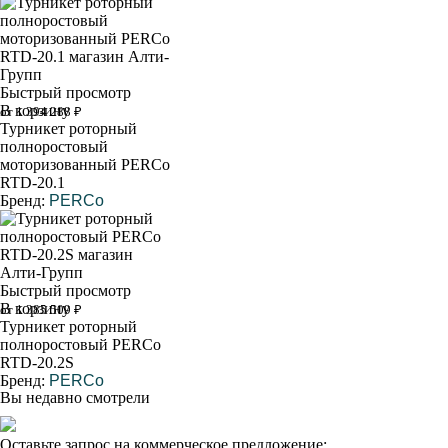
Быстрый просмотр
В корзину
от 1 394 288 ₽
Турникет роторный
полноростовый
моторизованный PERCo
RTD-20.1
Бренд:
PERCo
Быстрый просмотр
В корзину
от 1 385 509 ₽
Турникет роторный
полноростовый PERCo
RTD-20.2S
Бренд:
PERCo
Вы недавно смотрели
Оставьте запрос на коммерческое предложение: