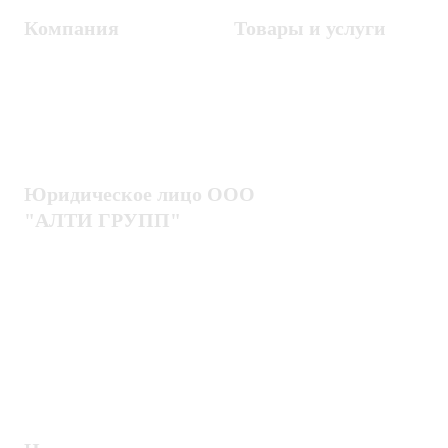
Компания
Товары и услуги
Контакты
Металлодетекторы
Госзакупки
СКУД
Оплата
Интроскопы
Гарантия
Проектирование
Доставка
комплексных систем
Блог
Юридическое лицо ООО
"АЛТИ ГРУПП"
Политика конфиденциальности
Пользовательское соглашение
Публичная оферта
ИНН / КПП
7802920171 / 780201001
ОГРН
1217800203720