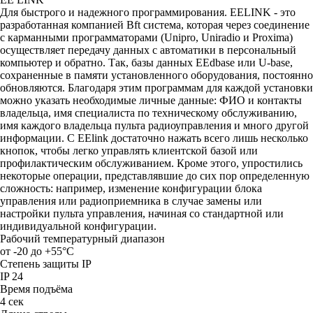
Для быстрого и надежного программирования. EELINK - это
разработанная компанией Bft система, которая через соединение
с карманными программаторами (Unipro, Uniradio и Proxima)
осуществляет передачу данных с автоматики в персональный
компьютер и обратно. Так, базы данных EEdbase или U-base,
сохраненные в памяти установленного оборудования, постоянно
обновляются. Благодаря этим программам для каждой установки
можно указать необходимые личные данные: ФИО и контакты
владельца, имя специалиста по техническому обслуживанию,
имя каждого владельца пульта радиоуправления и много другой
информации. С EElink достаточно нажать всего лишь несколько
кнопок, чтобы легко управлять клиентской базой или
профилактическим обслуживанием. Кроме этого, упростились
некоторые операции, представлявшие до сих пор определенную
сложность: например, изменение конфигурации блока
управления или радиоприемника в случае замены или
настройки пульта управления, начиная со стандартной или
индивидуальной конфигурации.
Рабочий температурный диапазон
от -20 до +55°С
Степень защиты IP
IP 24
Время подъёма
4 сек