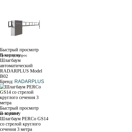
Быстрый просмотр
В корзину
Цена под запрос
Шлагбаум
автоматический
RADARPLUS Model
B02
Бренд:
RADARPLUS
Быстрый просмотр
В корзину
от 90 000 ₽
Шлагбаум PERCo GS14
со стрелой круглого
сечения 3 метра