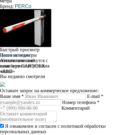
метра
Бренд:
PERCo
Быстрый просмотр
Наши менеджеры
Цена под запрос
обязательно свяжутся с
Автоматический
вами и уточнят условия
шлагбаум CARDDEX
заказа
«RBD»
Вы недавно смотрели
Оставьте запрос на коммерческое предложение:
Ваше имя
*
E-mail
*
Номер телефона
*
Комментарий
Я ознакомлен и согласен с
политикой обработки
персональных данных