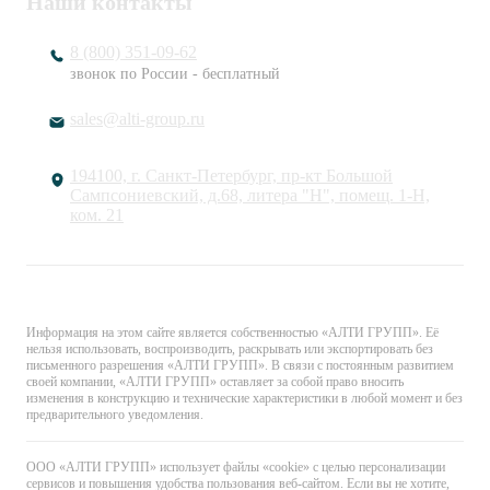
Наши контакты
8 (800) 351-09-62
звонок по России - бесплатный
sales@alti-group.ru
194100, г. Санкт-Петербург, пр-кт Большой
Сампсониевский, д.68, литера "Н", помещ. 1-Н,
ком. 21
© «АЛТИ ГРУПП». Все права защищены.
Информация на этом сайте является собственностью «АЛТИ ГРУПП». Её
нельзя использовать, воспроизводить, раскрывать или экспортировать без
письменного разрешения «АЛТИ ГРУПП». В связи с постоянным развитием
своей компании, «АЛТИ ГРУПП» оставляет за собой право вносить
изменения в конструкцию и технические характеристики в любой момент и без
предварительного уведомления.
ООО «АЛТИ ГРУПП» использует файлы «cookie» с целью персонализации
сервисов и повышения удобства пользования веб-сайтом. Если вы не хотите,