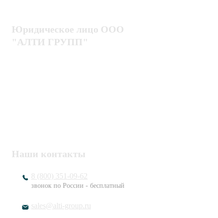
Блог
Юридическое лицо ООО
"АЛТИ ГРУПП"
Политика конфиденциальности
Пользовательское соглашение
Публичная оферта
ИНН / КПП
7802920171 / 780201001
ОГРН
1217800203720
Наши контакты
8 (800) 351-09-62
звонок по России - бесплатный
sales@alti-group.ru