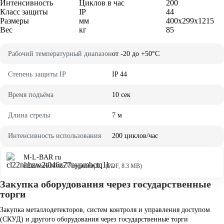
Интенсивность
Циклов в час
200
Класс защиты
IP
44
Размеры
мм
400x299x1215
Вес
кг
85
Рабочий температурный диапазон
от -20 до +50°C
Степень защиты IP
IP 44
Время подъёма
10 сек
Длина стрелы
7 м
Интенсивность использования
200 циклов/час
M-L-BAR ru
cl22nhbzw2t046z77nypmbctq1l... (PDF, 8.3 MB)
Закупка оборудования через государственные
торги
Закупка металлодетекторов, систем контроля и управления доступом
(СКУД) и другого оборудования через государственные торги