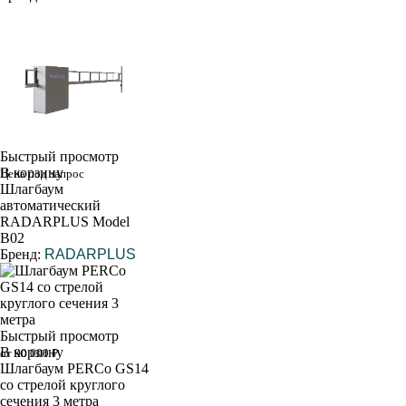
Быстрый просмотр
В корзину
Цена под запрос
Шлагбаум
автоматический
RADARPLUS Model
B02
Бренд:
RADARPLUS
Быстрый просмотр
В корзину
от 90 000 ₽
Шлагбаум PERCo GS14
со стрелой круглого
сечения 3 метра