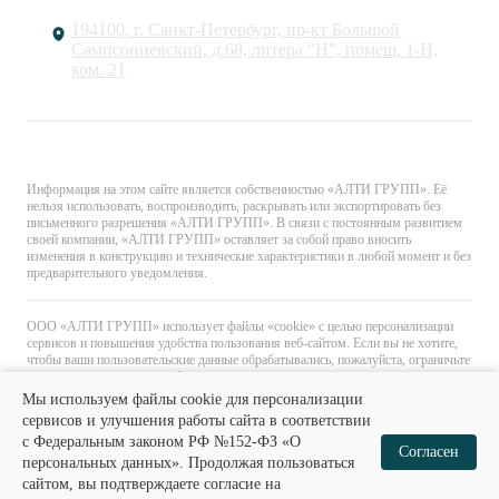
194100, г. Санкт-Петербург, пр-кт Большой
Сампсониевский, д.68, литера "Н", помещ. 1-Н,
ком. 21
© «АЛТИ ГРУПП». Все права защищены.
Информация на этом сайте является собственностью «АЛТИ ГРУПП». Её
нельзя использовать, воспроизводить, раскрывать или экспортировать без
письменного разрешения «АЛТИ ГРУПП». В связи с постоянным развитием
своей компании, «АЛТИ ГРУПП» оставляет за собой право вносить
изменения в конструкцию и технические характеристики в любой момент и без
предварительного уведомления.
ООО «АЛТИ ГРУПП» использует файлы «cookie» с целью персонализации
сервисов и повышения удобства пользования веб-сайтом. Если вы не хотите,
чтобы ваши пользовательские данные обрабатывались, пожалуйста, ограничьте
их использование в своём браузере.
Мы используем файлы cookie для персонализации
сервисов и улучшения работы сайта в соответствии
с Федеральным законом РФ №152-ФЗ «О
0
0
Согласен
персональных данных». Продолжая пользоваться
сайтом, вы подтверждаете согласие на
Главная
Каталог
Избранное
Корзина