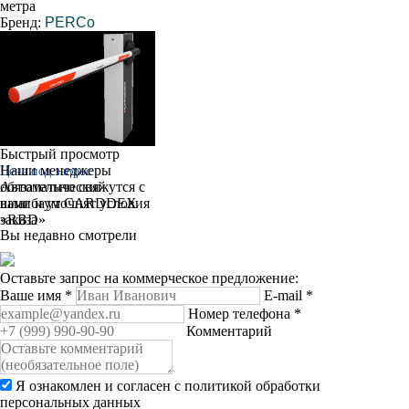
метра
Бренд:
PERCo
Быстрый просмотр
Наши менеджеры
Цена под запрос
обязательно свяжутся с
Автоматический
вами и уточнят условия
шлагбаум CARDDEX
заказа
«RBD»
Вы недавно смотрели
Оставьте запрос на коммерческое предложение:
Ваше имя
*
E-mail
*
Номер телефона
*
Комментарий
Я ознакомлен и согласен с
политикой обработки
персональных данных