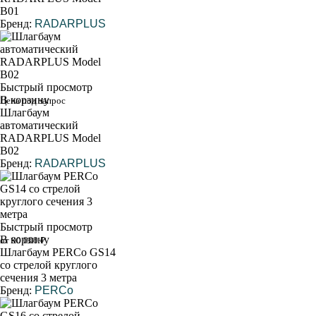
B01
Бренд:
RADARPLUS
Быстрый просмотр
В корзину
Цена под запрос
Шлагбаум
автоматический
RADARPLUS Model
B02
Бренд:
RADARPLUS
Быстрый просмотр
В корзину
от 90 000 ₽
Шлагбаум PERCo GS14
со стрелой круглого
сечения 3 метра
Бренд:
PERCo