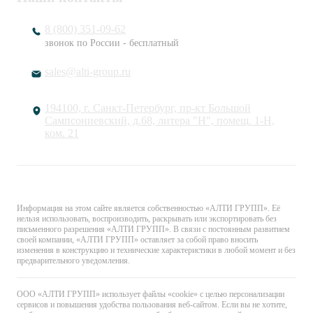
8 (800) 351-09-62
звонок по России - бесплатный
sales@alti-group.ru
194100, г. Санкт-Петербург, пр-кт Большой
Сампсониевский, д.68, литера "Н", помещ. 1-Н,
ком. 21
© «АЛТИ ГРУПП». Все права защищены.
Информация на этом сайте является собственностью «АЛТИ ГРУПП». Её
нельзя использовать, воспроизводить, раскрывать или экспортировать без
письменного разрешения «АЛТИ ГРУПП». В связи с постоянным развитием
своей компании, «АЛТИ ГРУПП» оставляет за собой право вносить
изменения в конструкцию и технические характеристики в любой момент и без
предварительного уведомления.
ООО «АЛТИ ГРУПП» использует файлы «cookie» с целью персонализации
сервисов и повышения удобства пользования веб-сайтом. Если вы не хотите,