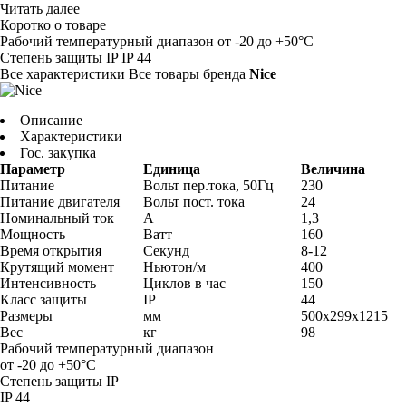
Читать далее
Коротко о товаре
Рабочий температурный диапазон
от -20 до +50°C
Степень защиты IP
IP 44
Все характеристики
Все товары бренда
Nice
Описание
Характеристики
Гос. закупка
Параметр
Единица
Величина
Питание
Вольт пер.тока, 50Гц
230
Питание двигателя
Вольт пост. тока
24
Номинальный ток
А
1,3
Мощность
Ватт
160
Время открытия
Секунд
8-12
Крутящий момент
Ньютон/м
400
Интенсивность
Циклов в час
150
Класс защиты
IP
44
Размеры
мм
500x299x1215
Вес
кг
98
Рабочий температурный диапазон
от -20 до +50°C
Степень защиты IP
IP 44