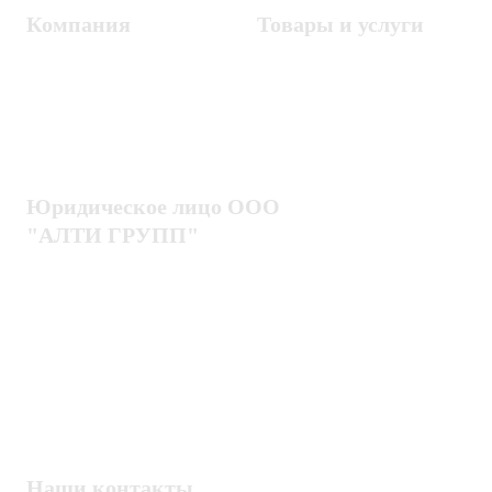
Компания
Товары и услуги
Контакты
Металлодетекторы
Госзакупки
СКУД
Оплата
Интроскопы
Гарантия
Проектирование
Доставка
комплексных систем
Блог
Юридическое лицо ООО
"АЛТИ ГРУПП"
Политика конфиденциальности
Пользовательское соглашение
Публичная оферта
ИНН / КПП
7802920171 / 780201001
ОГРН
1217800203720
Наши контакты