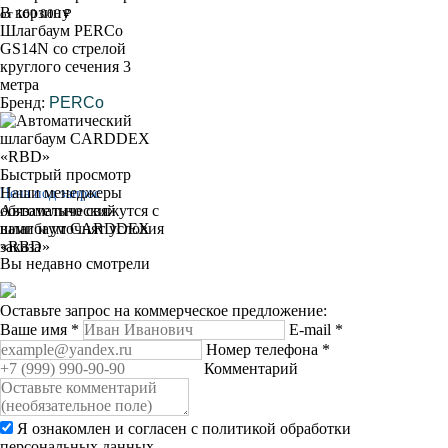
В корзину
от 160 000 ₽
Шлагбаум PERCo
GS14N со стрелой
круглого сечения 3
метра
Бренд:
PERCo
Быстрый просмотр
Наши менеджеры
Цена под запрос
обязательно свяжутся с
Автоматический
вами и уточнят условия
шлагбаум CARDDEX
заказа
«RBD»
Вы недавно смотрели
Оставьте запрос на коммерческое предложение:
Ваше имя
*
E-mail
*
Номер телефона
*
Комментарий
Я ознакомлен и согласен с
политикой обработки
персональных данных