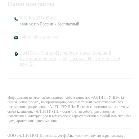
Наши контакты
8 (800) 351-09-62
звонок по России - бесплатный
sales@alti-group.ru
194100, г. Санкт-Петербург, пр-кт Большой
Сампсониевский, д.68, литера "Н", помещ. 1-Н,
ком. 21
© «АЛТИ ГРУПП». Все права защищены.
Информация на этом сайте является собственностью «АЛТИ ГРУПП». Её
нельзя использовать, воспроизводить, раскрывать или экспортировать без
письменного разрешения «АЛТИ ГРУПП». В связи с постоянным развитием
своей компании, «АЛТИ ГРУПП» оставляет за собой право вносить
изменения в конструкцию и технические характеристики в любой момент и без
предварительного уведомления.
ООО «АЛТИ ГРУПП» использует файлы «cookie» с целью персонализации