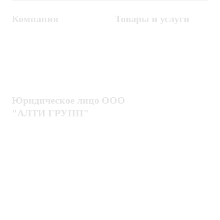
Компания
Товары и услуги
Контакты
Металлодетекторы
Госзакупки
СКУД
Оплата
Интроскопы
Гарантия
Проектирование
Доставка
комплексных систем
Блог
Юридическое лицо ООО
"АЛТИ ГРУПП"
Политика конфиденциальности
Пользовательское соглашение
Публичная оферта
ИНН / КПП
7802920171 / 780201001
ОГРН
1217800203720