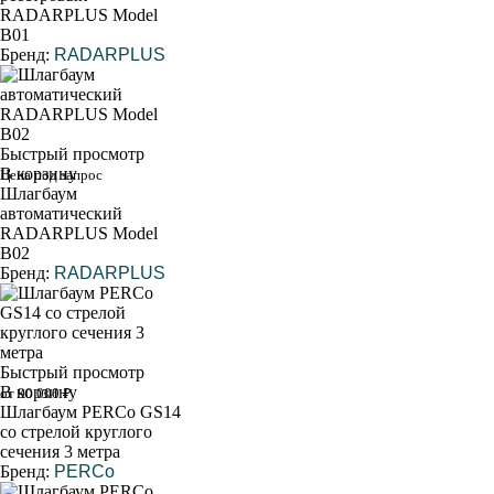
RADARPLUS Model
B01
Бренд:
RADARPLUS
Быстрый просмотр
В корзину
Цена под запрос
Шлагбаум
автоматический
RADARPLUS Model
B02
Бренд:
RADARPLUS
Быстрый просмотр
В корзину
от 90 000 ₽
Шлагбаум PERCo GS14
со стрелой круглого
сечения 3 метра
Бренд:
PERCo