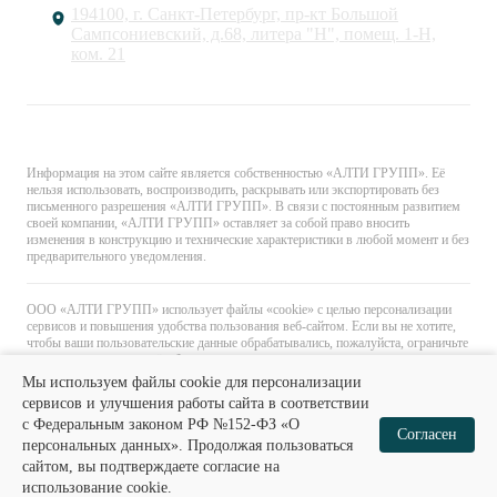
194100, г. Санкт-Петербург, пр-кт Большой
Сампсониевский, д.68, литера "Н", помещ. 1-Н,
ком. 21
© «АЛТИ ГРУПП». Все права защищены.
Информация на этом сайте является собственностью «АЛТИ ГРУПП». Её
нельзя использовать, воспроизводить, раскрывать или экспортировать без
письменного разрешения «АЛТИ ГРУПП». В связи с постоянным развитием
своей компании, «АЛТИ ГРУПП» оставляет за собой право вносить
изменения в конструкцию и технические характеристики в любой момент и без
предварительного уведомления.
ООО «АЛТИ ГРУПП» использует файлы «cookie» с целью персонализации
сервисов и повышения удобства пользования веб-сайтом. Если вы не хотите,
чтобы ваши пользовательские данные обрабатывались, пожалуйста, ограничьте
их использование в своём браузере.
Мы используем файлы cookie для персонализации
сервисов и улучшения работы сайта в соответствии
с Федеральным законом РФ №152-ФЗ «О
0
0
Согласен
персональных данных». Продолжая пользоваться
сайтом, вы подтверждаете согласие на
Главная
Каталог
Избранное
Корзина
использование cookie.