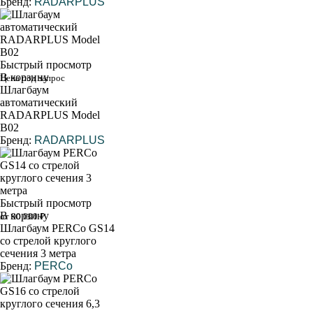
Бренд:
RADARPLUS
Быстрый просмотр
В корзину
Цена под запрос
Шлагбаум
автоматический
RADARPLUS Model
B02
Бренд:
RADARPLUS
Быстрый просмотр
В корзину
от 90 000 ₽
Шлагбаум PERCo GS14
со стрелой круглого
сечения 3 метра
Бренд:
PERCo