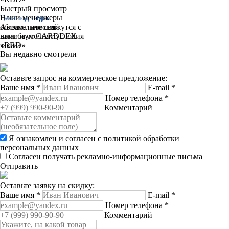
Быстрый просмотр
Наши менеджеры
Цена под запрос
обязательно свяжутся с
Автоматический
вами и уточнят условия
шлагбаум CARDDEX
заказа
«RBD»
Вы недавно смотрели
Оставьте запрос на коммерческое предложение:
Ваше имя
*
E-mail
*
Номер телефона
*
Комментарий
Я ознакомлен и согласен с
политикой обработки
персональных данных
Согласен получать рекламно-информационные письма
Отправить
Оставьте заявку на скидку:
Ваше имя
*
E-mail
*
Номер телефона
*
Комментарий