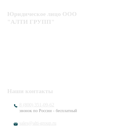
Юридическое лицо ООО
"АЛТИ ГРУПП"
Политика конфиденциальности
Пользовательское соглашение
Публичная оферта
ИНН / КПП
7802920171 / 780201001
ОГРН
1217800203720
Наши контакты
8 (800) 351-09-62
звонок по России - бесплатный
sales@alti-group.ru