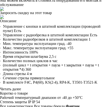
Мы можем включить в стоимость оборудования его монтаж и
обслуживание
Запросить скидку на этот товар
Описание
Управление с кнопки в штатной комплектации (проводной
пульт) Есть
Управление с радиобрелка в штатной комплектации Есть
Количество радиобрелков в штатной комплектации 1
Мин. температура эксплуатации град. -40
Макс. температура эксплуатации град. +55
Интенсивность 100%
Время открытия шлагбаума 2,5 с
Количество полных циклов в час
(полный цикл = t открытия + пауза + t закрытия + пауза = t
открытия *4) 360
Длина стрелы 4 м
Сечение стрелы прямоугольное
В комплекте F4C, P4(60), KS(2-4), RP4-K, T3501-T3521-K
Читать далее
Коротко о товаре
Рабочий температурный диапазон
от -40 до +50°C
Степень защиты IP
IP 54
Все характеристики
Все товары бренда
Фантом