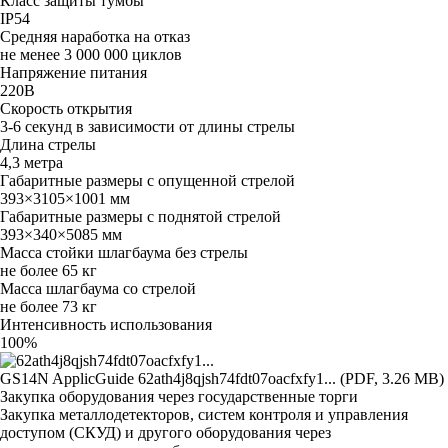
Класс защиты тумбы
IP54
Средняя наработка на отказ
не менее 3 000 000 циклов
Напряжение питания
220В
Скорость открытия
3-6 секунд в зависимости от длины стрелы
Длина стрелы
4,3 метра
Габаритные размеры с опущенной стрелой
393×3105×1001 мм
Габаритные размеры с поднятой стрелой
393×340×5085 мм
Масса стойки шлагбаума без стрелы
не более 65 кг
Масса шлагбаума со стрелой
не более 73 кг
Интенсивность использования
100%
GS14N ApplicGuide
62ath4j8qjsh74fdt07oacfxfy1... (PDF, 3.26 MB)
Закупка оборудования через государственные торги
Закупка металлодетекторов, систем контроля и управления
доступом (СКУД) и другого оборудования через