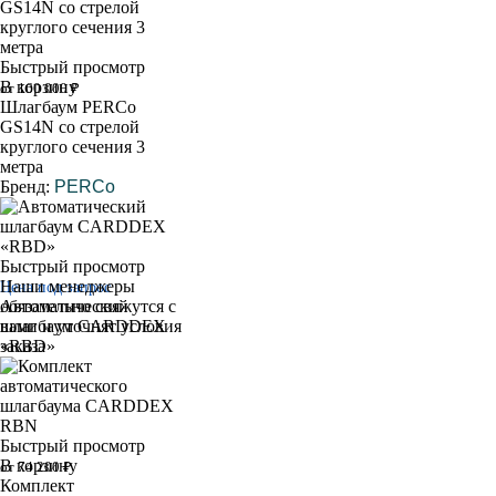
Быстрый просмотр
В корзину
от 160 000 ₽
Шлагбаум PERCo
GS14N со стрелой
круглого сечения 3
метра
Бренд:
PERCo
Быстрый просмотр
Наши менеджеры
Цена под запрос
обязательно свяжутся с
Автоматический
вами и уточнят условия
шлагбаум CARDDEX
заказа
«RBD»
Быстрый просмотр
В корзину
от 74 200 ₽
Комплект