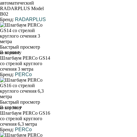
автоматический
RADARPLUS Model
B02
Бренд:
RADARPLUS
Быстрый просмотр
В корзину
от 90 000 ₽
Шлагбаум PERCo GS14
со стрелой круглого
сечения 3 метра
Бренд:
PERCo
Быстрый просмотр
В корзину
от 100 700 ₽
Шлагбаум PERCo GS16
со стрелой круглого
сечения 6,3 метра
Бренд:
PERCo