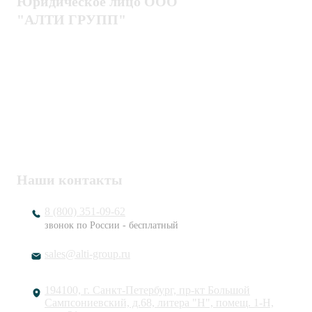
Юридическое лицо ООО
"АЛТИ ГРУПП"
Политика конфиденциальности
Пользовательское соглашение
Публичная оферта
ИНН / КПП
7802920171 / 780201001
ОГРН
1217800203720
Наши контакты
8 (800) 351-09-62
звонок по России - бесплатный
sales@alti-group.ru
194100, г. Санкт-Петербург, пр-кт Большой
Сампсониевский, д.68, литера "Н", помещ. 1-Н,