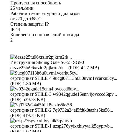
Пропускная способность
25 чел./мин
Рабочий температурный диапазон
от -20 до +68°C
Степень защиты IP
IP 44
Количество направлений прохода
2
Инструкция Sliding Gate SG55-SG90
dezze25tu96xrzirr2pjkrru2rk... (PDF, 4.27 MB)
сертификат STILE-4
9ucgl07113h6u0uvm1vcarku5cy...
(PDF, 1.86 MB)
сертификат STILE-3
w9342qgude15enn4jovcccd6tpv...
(PDF, 539.78 KB)
сертификат STILE-2
7q9732a24al5fdtk8tazhs5ks56...
(PDF, 419.75 KB)
сертификат STILE-1
uzsp276yyixxhiyytaik5qyprvb...
(PDF, 1.62 MB)