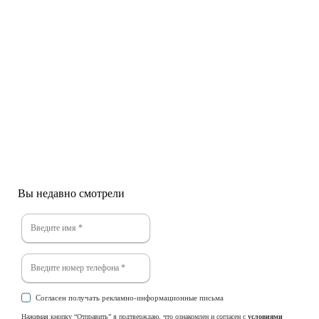
от 891 250
₽
Турникет cкоростной проход
ZKTeco Mars-S1000
Бренд:
ZKTeco
Вы недавно смотрели
Согласен получать рекламно-информационные письма
Нажимая кнопку “Отправить” я подтверждаю, что ознакомлен и согласен с
условиями