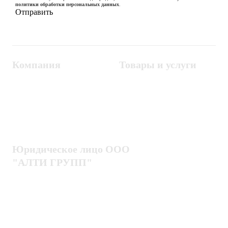
политики обработки персональных данных
.
Компания
Товары и услуги
Контакты
Металлодетекторы
Госзакупки
СКУД
Оплата
Интроскопы
Гарантия
Проектирование
Доставка
комплексных систем
Блог
Юридическое лицо ООО
"АЛТИ ГРУПП"
Политика конфиденциальности
Пользовательское соглашение
Публичная оферта
ИНН / КПП
7802920171 / 780201001