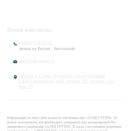
ОГРН
1217800203720
Наши контакты
8 (800) 351-09-62
звонок по России - бесплатный
sales@alti-group.ru
194100, г. Санкт-Петербург, пр-кт Большой
Сампсониевский, д.68, литера "Н", помещ. 1-Н,
ком. 21
© «АЛТИ ГРУПП». Все права защищены.
Информация на этом сайте является собственностью «АЛТИ ГРУПП». Её
нельзя использовать, воспроизводить, раскрывать или экспортировать без
письменного разрешения «АЛТИ ГРУПП». В связи с постоянным развитием