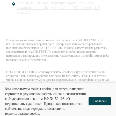
194100, г. Санкт-Петербург, пр-кт Большой
Сампсониевский, д.68, литера "Н", помещ. 1-Н,
ком. 21
© «АЛТИ ГРУПП». Все права защищены.
Информация на этом сайте является собственностью «АЛТИ ГРУПП». Её
нельзя использовать, воспроизводить, раскрывать или экспортировать без
письменного разрешения «АЛТИ ГРУПП». В связи с постоянным развитием
своей компании, «АЛТИ ГРУПП» оставляет за собой право вносить
изменения в конструкцию и технические характеристики в любой момент и без
предварительного уведомления.
ООО «АЛТИ ГРУПП» использует файлы «cookie» с целью персонализации
сервисов и повышения удобства пользования веб-сайтом. Если вы не хотите,
чтобы ваши пользовательские данные обрабатывались, пожалуйста, ограничьте
их использование в своём браузере.
Мы используем файлы cookie для персонализации
сервисов и улучшения работы сайта в соответствии
с Федеральным законом РФ №152-ФЗ «О
0
0
Согласен
персональных данных». Продолжая пользоваться
Запрос КП
В корзину
сайтом, вы подтверждаете согласие на
Главная
Каталог
Избранное
Корзина
использование cookie.