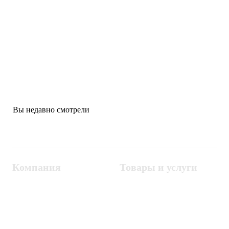
от 891 250
₽
Турникет cкоростной проход
ZKTeco Mars-S1000
Бренд:
ZKTeco
Вы недавно смотрели
Компания
Товары и услуги
Контакты
Металлодетекторы
Госзакупки
СКУД
Оплата
Интроскопы
Гарантия
Проектирование
Доставка
комплексных систем
Блог