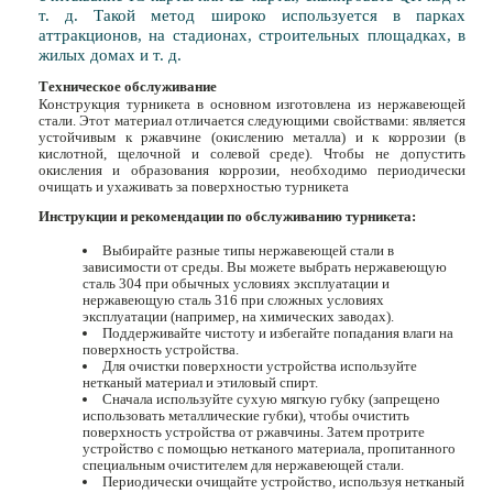
т. д. Такой метод широко используется в парках
аттракционов, на стадионах, строительных площадках, в
жилых домах и т. д.
Техническое обслуживание
Конструкция турникета в основном изготовлена из нержавеющей
стали. Этот материал отличается следующими свойствами: является
устойчивым к ржавчине (окислению металла) и к коррозии (в
кислотной, щелочной и солевой среде). Чтобы не допустить
окисления и образования коррозии, необходимо периодически
очищать и ухаживать за поверхностью турникета
Инструкции и рекомендации по обслуживанию турникета:
Выбирайте разные типы нержавеющей стали в
зависимости от среды. Вы можете выбрать нержавеющую
сталь 304 при обычных условиях эксплуатации и
нержавеющую сталь 316 при сложных условиях
эксплуатации (например, на химических заводах).
Поддерживайте чистоту и избегайте попадания влаги на
поверхность устройства.
Для очистки поверхности устройства используйте
нетканый материал и этиловый спирт.
Сначала используйте сухую мягкую губку (запрещено
использовать металлические губки), чтобы очистить
поверхность устройства от ржавчины. Затем протрите
устройство с помощью нетканого материала, пропитанного
специальным очистителем для нержавеющей стали.
Периодически очищайте устройство, используя нетканый