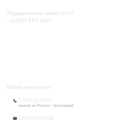
Юридическое лицо ООО
"АЛТИ ГРУПП"
Политика конфиденциальности
Пользовательское соглашение
Публичная оферта
ИНН / КПП
7802920171 / 780201001
ОГРН
1217800203720
Наши контакты
8 (800) 351-09-62
звонок по России - бесплатный
sales@alti-group.ru