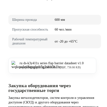
Ширина прохода
600 мм
Пропускная способность
60 чел./мин
Рабочий температурный
от -20 до +65°C
диапазон
ru ds-k3y411x series flap barrier datasheet v1.0
wqkqndeti8qyghzb5g2shb5h1hc... (PDF, 756.66 KB)
Закупка оборудования через
государственные торги
Закупка металлодетекторов, систем контроля и управления
доступом (СКУД) и другого оборудования через
государственные торги обеспечивает прозрачность процесса и