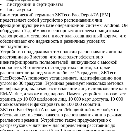
Инструкции и сертификаты
Гос. закупка
Биометрический терминал ZKTeco FaceDepot-7A [EM]
представляет собой устройство распознавания лиц,
функционирующее на базе операционной системы Android. Он
оборудован 7-дюймовым сенсорным дисплеем с защитным
ударопрочным стеклом и имеет влагозащищенный корпус, что
обеспечивает его надежность в различных условиях
эксплуатации.
Устройство поддерживает технологии распознавания лиц на
расстоянии до 3 метров, что позволяет эффективно
идентифицировать пользователей, движущихся с высокой
скоростью. В отличие от стандартных систем, которые
распознают лица под углом не более 15 градусов, ZKTeco
FaceDepot-7A позволяет устанавливать идентификацию под
углом до 30 градусов. Терминал реализует несколько методов
верификации, включая распознавание лиц, использование карт
EM-Marine, а также ввод пароля. Память устройства позволяет
хранить до 10 000 шаблонов лиц, 10 000 карт доступа, 10 000
пользователей и фиксировать до 100 000 событий.
ZKTeco FaceDepot-7A оснащен 2Мп двойной камерой, что
обеспечивает высокое качество распознавания лиц в режиме
реального времени. Устройство также предусмотрено с
ультразвуковым датчиком для определения расстояния до
объекта в диапазоне от 0.5 до 1.5 метров с возможностью