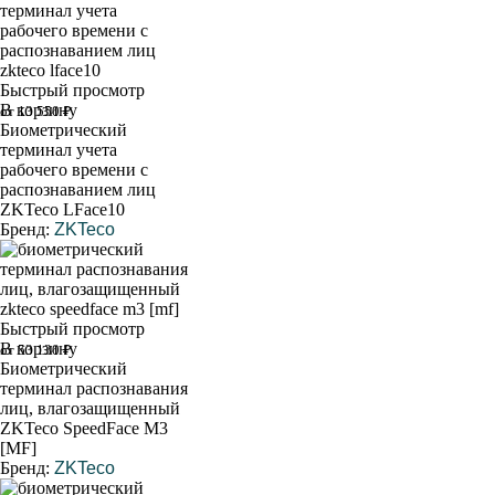
Быстрый просмотр
В корзину
от 13 550 ₽
Биометрический
терминал учета
рабочего времени с
распознаванием лиц
ZKTeco LFace10
Бренд:
ZKTeco
Быстрый просмотр
В корзину
от 53 130 ₽
Биометрический
терминал распознавания
лиц, влагозащищенный
ZKTeco SpeedFace M3
[MF]
Бренд:
ZKTeco