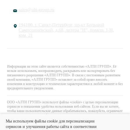
sales@alti-group.ru
194100, г. Санкт-Петербург, пр-кт Большой
Сампсониевский, д.68, литера "Н", помещ. 1-Н,
ком. 21
© «АЛТИ ГРУПП». Все права защищены.
Информация на этом сайте является собственностью «АЛТИ ГРУПП». Её
нельзя использовать, воспроизводить, раскрывать или экспортировать без
письменного разрешения «АЛТИ ГРУПП». В связи с постоянным развитием
своей компании, «АЛТИ ГРУПП» оставляет за собой право вносить
изменения в конструкцию и технические характеристики в любой момент и без
предварительного уведомления.
ООО «АЛТИ ГРУПП» использует файлы «cookie» с целью персонализации
сервисов и повышения удобства пользования веб-сайтом. Если вы не хотите,
чтобы ваши пользовательские данные обрабатывались, пожалуйста, ограничьте
их использование в своём браузере.
Мы используем файлы cookie для персонализации
сервисов и улучшения работы сайта в соответствии