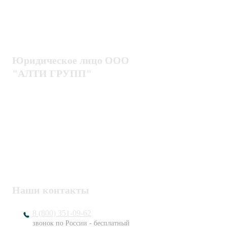
Госзакупки
СКУД
Оплата
Интроскопы
Гарантия
Проектирование
Доставка
комплексных систем
Блог
Юридическое лицо ООО
"АЛТИ ГРУПП"
Политика конфиденциальности
Пользовательское соглашение
Публичная оферта
ИНН / КПП
7802920171 / 780201001
ОГРН
1217800203720
Наши контакты
8 (800) 351-09-62
звонок по России - бесплатный