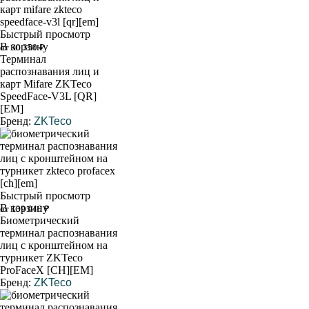
Быстрый просмотр
В корзину
от 30 350 ₽
Терминал
распознавания лиц и
карт Mifare ZKTeco
SpeedFace-V3L [QR]
[EM]
Бренд:
ZKTeco
Быстрый просмотр
В корзину
от 139 040 ₽
Биометрический
терминал распознавания
лиц с кронштейном на
турникет ZKTeco
ProFaceX [CH][EM]
Бренд:
ZKTeco