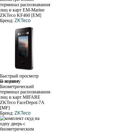
терминал распознавания
лиц и карт EM-Marine
ZKTeco KF460 [EM]
Бренд:
ZKTeco
Быстрый просмотр
В корзину
от 96 600 ₽
Биометрический
терминал распознавания
лиц и карт MIFARE
ZKTeco FaceDepot-7A
[MF]
Бренд:
ZKTeco