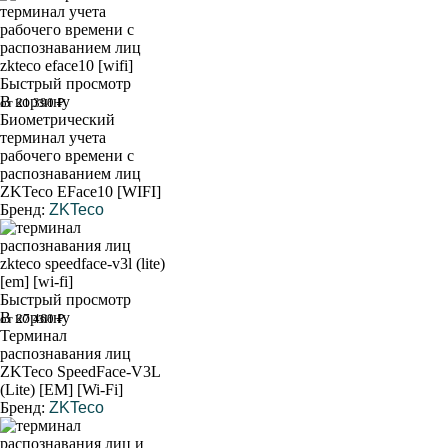
Быстрый просмотр
В корзину
от 21 390 ₽
Биометрический
терминал учета
рабочего времени с
распознаванием лиц
ZKTeco EFace10 [WIFI]
Бренд:
ZKTeco
Быстрый просмотр
В корзину
от 27 460 ₽
Терминал
распознавания лиц
ZKTeco SpeedFace-V3L
(Lite) [EM] [Wi-Fi]
Бренд:
ZKTeco