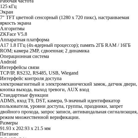
Рабочая частота
125 кГц
Экран
7" TFT цветной сенсорный (1280 x 720 пикс), настраиваемая
яркость экрана
Алгоритмы
ZKFace V5.8
Аппаратная платформа
A17 1.8 ГГц (4х-ядерный процессор); память 2ГБ RAM / 16ГБ
ROM; камера 2MP, сдвоенная; 2 динамика
Операционная система
Android
Интерфейсы связи
TCP/IP, RS232, RS485, USB, Wiegand
Интерфейс контроля доступа
электромагнитный и электромеханический замок, датчик двери,
кнопка выхода, выход тревоги, AUX вход
Стандартные функции
ADMS, вход T9, DST, камера, 9-значный идентификатор
пользователя, уровни доступа, группы, праздники, запрет
двойного прохода, запрос записи, антивандальная сигнализация,
режим множественной верификации.
Размеры
91.93 х 202.93 х 21.5 мм
Питание