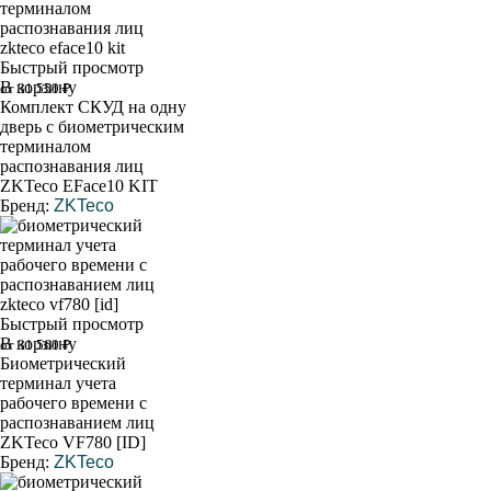
Быстрый просмотр
В корзину
от 31 550 ₽
Комплект СКУД на одну
дверь с биометрическим
терминалом
распознавания лиц
ZKTeco EFace10 KIT
Бренд:
ZKTeco
Быстрый просмотр
В корзину
от 31 560 ₽
Биометрический
терминал учета
рабочего времени с
распознаванием лиц
ZKTeco VF780 [ID]
Бренд:
ZKTeco