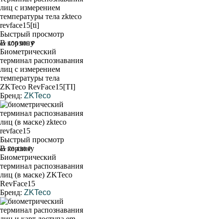
Быстрый просмотр
В корзину
от 156 900 ₽
Биометрический
терминал распознавания
лиц с измерением
температуры тела
ZKTeco RevFace15[TI]
Бренд:
ZKTeco
Быстрый просмотр
В корзину
от 78 430 ₽
Биометрический
терминал распознавания
лиц (в маске) ZKTeco
RevFace15
Бренд:
ZKTeco