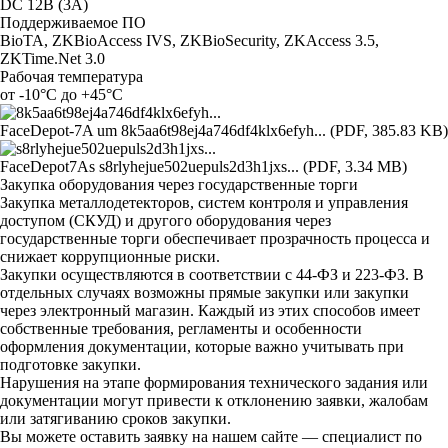
DC 12В (3A)
Поддерживаемое ПО
BioTA, ZKBioAccess IVS, ZKBioSecurity, ZKAccess 3.5,
ZKTime.Net 3.0
Рабочая температура
от -10°C до +45°C
FaceDepot-7A um
8k5aa6t98ej4a746df4klx6efyh... (PDF, 385.83 KB)
FaceDepot7As
s8rlyhejue502uepuls2d3h1jxs... (PDF, 3.34 MB)
Закупка оборудования через государственные торги
Закупка металлодетекторов, систем контроля и управления
доступом (СКУД) и другого оборудования через
государственные торги обеспечивает прозрачность процесса и
снижает коррупционные риски.
Закупки осуществляются в соответствии с 44-ФЗ и 223-ФЗ. В
отдельных случаях возможны прямые закупки или закупки
через электронный магазин. Каждый из этих способов имеет
собственные требования, регламенты и особенности
оформления документации, которые важно учитывать при
подготовке закупки.
Нарушения на этапе формирования технического задания или
документации могут привести к отклонению заявки, жалобам
или затягиванию сроков закупки.
Вы можете оставить заявку на нашем сайте — специалист по