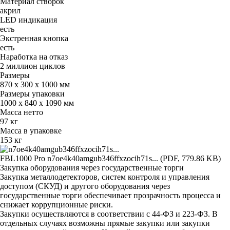
Материал створок
акрил
LED индикация
есть
Экстренная кнопка
есть
Наработка на отказ
2 миллион циклов
Размеры
870 х 300 х 1000 мм
Размеры упаковки
1000 х 840 х 1090 мм
Масса нетто
97 кг
Масса в упаковке
153 кг
FBL1000 Pro
n7oe4k40amgub346ffxzocih71s... (PDF, 779.86 KB)
Закупка оборудования через государственные торги
Закупка металлодетекторов, систем контроля и управления
доступом (СКУД) и другого оборудования через
государственные торги обеспечивает прозрачность процесса и
снижает коррупционные риски.
Закупки осуществляются в соответствии с 44-ФЗ и 223-ФЗ. В
отдельных случаях возможны прямые закупки или закупки