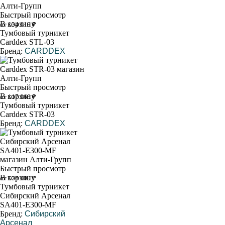
Быстрый просмотр
В корзину
от 134 010 ₽
Тумбовый турникет
Carddex STL-03
Бренд:
CARDDEX
Быстрый просмотр
В корзину
от 117 060 ₽
Тумбовый турникет
Carddex STR-03
Бренд:
CARDDEX
Быстрый просмотр
В корзину
от 176 000 ₽
Тумбовый турникет
Сибирский Арсенал
SA401-Е300-МF
Бренд:
Сибирский
Арсенал