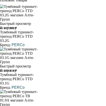
Похожие товары
Быстрый просмотр
В корзину
от 217 602 ₽
Тумбовый турникет-
трипод PERCo TTD
03.2G
Бренд:
PERCo
Быстрый просмотр
В корзину
от 188 014 ₽
Тумбовый турникет-
трипод PERCo TTD
03.1G
Бренд:
PERCo