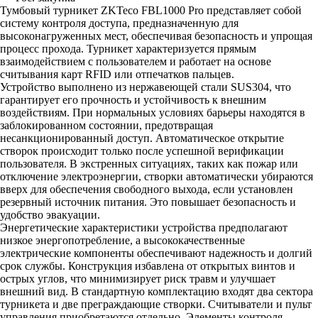
Тумбовый турникет ZKTeco FBL1000 Pro представляет собой
систему контроля доступа, предназначенную для
высоконагруженных мест, обеспечивая безопасность и упрощая
процесс прохода. Турникет характеризуется прямым
взаимодействием с пользователем и работает на основе
считывания карт RFID или отпечатков пальцев.
Устройство выполнено из нержавеющей стали SUS304, что
гарантирует его прочность и устойчивость к внешним
воздействиям. При нормальных условиях барьеры находятся в
заблокированном состоянии, предотвращая
несанкционированный доступ. Автоматическое открытие
створок происходит только после успешной верификации
пользователя. В экстренных ситуациях, таких как пожар или
отключение электроэнергии, створки автоматически убираются
вверх для обеспечения свободного выхода, если установлен
резервный источник питания. Это повышает безопасность и
удобство эвакуации.
Энергетические характеристики устройства предполагают
низкое энергопотребление, а высококачественные
электрические компоненты обеспечивают надежность и долгий
срок службы. Конструкция избавлена от открытых винтов и
острых углов, что минимизирует риск травм и улучшает
внешний вид. В стандартную комплектацию входят два сектора
турникета и две преграждающие створки. Считыватели и пульт
управления приобретаются отдельно. Элементы контроля