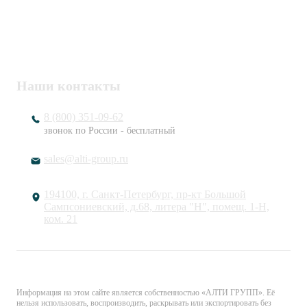
7802920171 / 780201001
ОГРН
1217800203720
Наши контакты
8 (800) 351-09-62
звонок по России - бесплатный
sales@alti-group.ru
194100, г. Санкт-Петербург, пр-кт Большой
Сампсониевский, д.68, литера "Н", помещ. 1-Н,
ком. 21
© «АЛТИ ГРУПП». Все права защищены.
Информация на этом сайте является собственностью «АЛТИ ГРУПП». Её
нельзя использовать, воспроизводить, раскрывать или экспортировать без