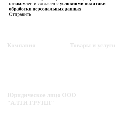
ознакомлен и согласен с
условиями политики
обработки персональных данных
.
Компания
Товары и услуги
Контакты
Металлодетекторы
Госзакупки
СКУД
Оплата
Интроскопы
Гарантия
Проектирование
Доставка
комплексных систем
Блог
Юридическое лицо ООО
"АЛТИ ГРУПП"
Политика конфиденциальности
Пользовательское соглашение
Публичная оферта
ИНН / КПП