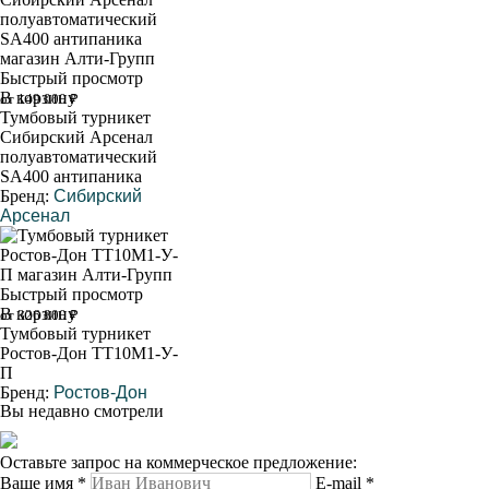
Быстрый просмотр
В корзину
от 149 000 ₽
Тумбовый турникет
Сибирский Арсенал
полуавтоматический
SA400 антипаника
Бренд:
Сибирский
Арсенал
Быстрый просмотр
В корзину
от 326 800 ₽
Тумбовый турникет
Ростов-Дон ТТ10М1-У-
П
Бренд:
Ростов-Дон
Вы недавно смотрели
Оставьте запрос на коммерческое предложение:
Ваше имя
*
E-mail
*