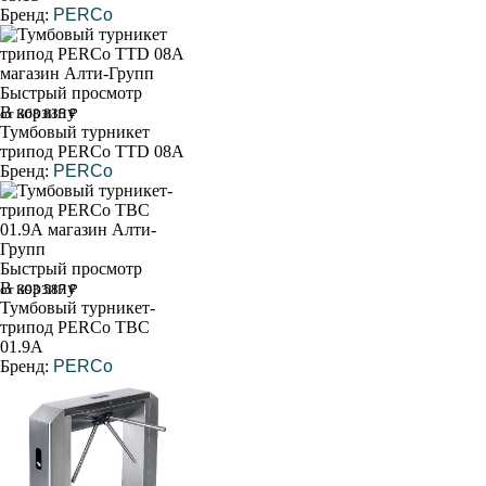
Бренд:
PERCo
Быстрый просмотр
В корзину
от 368 835 ₽
Тумбовый турникет
трипод PERCo TTD 08A
Бренд:
PERCo
Быстрый просмотр
В корзину
от 393 587 ₽
Тумбовый турникет-
трипод PERCo ТВС
01.9А
Бренд:
PERCo