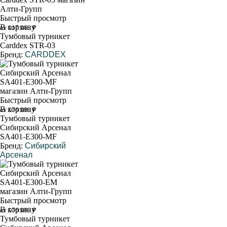
Быстрый просмотр
В корзину
от 117 060 ₽
Тумбовый турникет
Carddex STR-03
Бренд:
CARDDEX
Быстрый просмотр
В корзину
от 176 000 ₽
Тумбовый турникет
Сибирский Арсенал
SA401-Е300-МF
Бренд:
Сибирский
Арсенал
Быстрый просмотр
В корзину
от 176 000 ₽
Тумбовый турникет