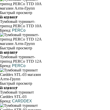
Быстрый просмотр
В корзину
от 423 849 ₽
Тумбовый турникет-
трипод PERCo TTD 10A
Бренд:
PERCo
Быстрый просмотр
В корзину
от 485 587 ₽
Тумбовый турникет-
трипод PERCo TTD 12A
Бренд:
PERCo
Быстрый просмотр
В корзину
от 134 010 ₽
Тумбовый турникет
Carddex STL-03
Бренд:
CARDDEX