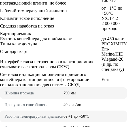
100 кгс
преграждающей штанги, не более
от +1°C до
Рабочий температурный диапазон
+50°C
Климатическое исполнение
УХЛ 4.2
2 000 000
Средняя наработка на отказ
проходов
Картоприемник
Емкость контейнера для приёма карт
до 450 карт
Типы карт доступа
PROXIMITY
Em-
Стандарт карт
Marine/HID
Wiegand-26
Интерфейс связи встроенного в картоприемник
(и др. по
считывателя с контроллером СКУД
спецзаказу)
Световая индикация заполнения приемного
контейнера картоприемника и формирование
Есть
сигналов заполнения для системы СКУД
Ширина прохода
790 мм
Пропускная способность
40 чел./мин
Рабочий температурный диапазон
от +1 до +50°C