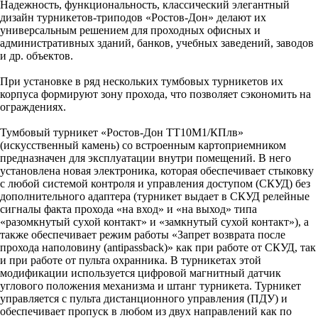
Надежность, функциональность, классический элегантный
дизайн турникетов-триподов «Ростов-Дон» делают их
универсальным решением для проходных офисных и
административных зданий, банков, учебных заведений, заводов
и др. объектов.
При установке в ряд нескольких тумбовых турникетов их
корпуса формируют зону прохода, что позволяет сэкономить на
ограждениях.
Тумбовый турникет «Ростов-Дон ТТ10М1/КПлв»
(искусственный камень) со встроенным картоприемником
предназначен для эксплуатации внутри помещений. В него
установлена новая электроника, которая обеспечивает стыковку
с любой системой контроля и управления доступом (СКУД) без
дополнительного адаптера (турникет выдает в СКУД релейные
сигналы факта прохода «на вход» и «на выход» типа
«разомкнутый сухой контакт» и «замкнутый сухой контакт»), а
также обеспечивает режим работы «Запрет возврата после
прохода наполовину (antipassback)» как при работе от СКУД, так
и при работе от пульта охранника. В турникетах этой
модификации используется цифровой магнитный датчик
углового положения механизма и штанг турникета. Турникет
управляется с пульта дистанционного управления (ПДУ) и
обеспечивает пропуск в любом из двух направлений как по