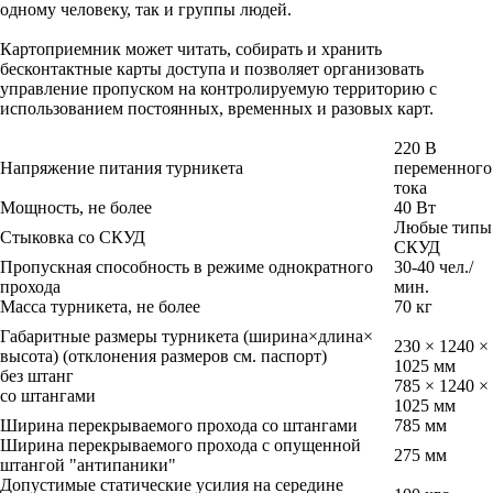
одному человеку, так и группы людей.
Картоприемник может читать, собирать и хранить
бесконтактные карты доступа и позволяет организовать
управление пропуском на контролируемую территорию с
использованием постоянных, временных и разовых карт.
220 В
Напряжение питания турникета
переменного
тока
Мощность, не более
40 Вт
Любые типы
Стыковка со СКУД
СКУД
Пропускная способность в режиме однократного
30-40 чел./
прохода
мин.
Масса турникета, не более
70 кг
Габаритные размеры турникета (ширина×длина×
230 × 1240 ×
высота) (отклонения размеров см. паспорт)
1025 мм
без штанг
785 × 1240 ×
со штангами
1025 мм
Ширина перекрываемого прохода со штангами
785 мм
Ширина перекрываемого прохода с опущенной
275 мм
штангой "антипаники"
Допустимые статические усилия на середине