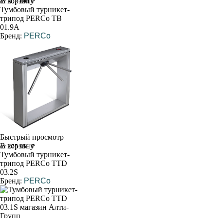
В корзину
от 307 894 ₽
Тумбовый турникет-
трипод PERCo ТВ
01.9А
Бренд:
PERCo
Быстрый просмотр
В корзину
от 275 951 ₽
Тумбовый турникет-
трипод PERCo TTD
03.2S
Бренд:
PERCo