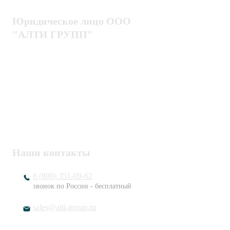
Юридическое лицо ООО
"АЛТИ ГРУПП"
Политика конфиденциальности
Пользовательское соглашение
Публичная оферта
ИНН / КПП
7802920171 / 780201001
ОГРН
1217800203720
Наши контакты
8 (800) 351-09-62
звонок по России - бесплатный
sales@alti-group.ru