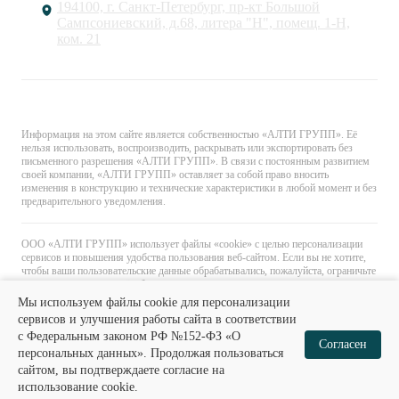
194100, г. Санкт-Петербург, пр-кт Большой
Сампсониевский, д.68, литера "Н", помещ. 1-Н,
ком. 21
© «АЛТИ ГРУПП». Все права защищены.
Информация на этом сайте является собственностью «АЛТИ ГРУПП». Её
нельзя использовать, воспроизводить, раскрывать или экспортировать без
письменного разрешения «АЛТИ ГРУПП». В связи с постоянным развитием
своей компании, «АЛТИ ГРУПП» оставляет за собой право вносить
изменения в конструкцию и технические характеристики в любой момент и без
предварительного уведомления.
ООО «АЛТИ ГРУПП» использует файлы «cookie» с целью персонализации
сервисов и повышения удобства пользования веб-сайтом. Если вы не хотите,
чтобы ваши пользовательские данные обрабатывались, пожалуйста, ограничьте
их использование в своём браузере.
Мы используем файлы cookie для персонализации
сервисов и улучшения работы сайта в соответствии
с Федеральным законом РФ №152-ФЗ «О
0
0
Согласен
персональных данных». Продолжая пользоваться
сайтом, вы подтверждаете согласие на
Главная
Каталог
Избранное
Корзина
использование cookie.